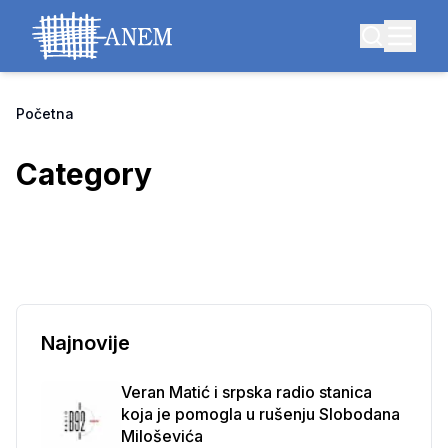
Početna
Category
Najnovije
Veran Matić i srpska radio stanica
koja je pomogla u rušenju Slobodana
Miloševića