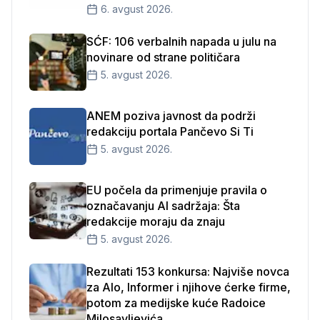
6. avgust 2026.
SĆF: 106 verbalnih napada u julu na
novinare od strane političara
5. avgust 2026.
ANEM poziva javnost da podrži
redakciju portala Pančevo Si Ti
5. avgust 2026.
EU počela da primenjuje pravila o
označavanju AI sadržaja: Šta
redakcije moraju da znaju
5. avgust 2026.
Rezultati 153 konkursa: Najviše novca
za Alo, Informer i njihove ćerke firme,
potom za medijske kuće Radoice
Milosavljevića