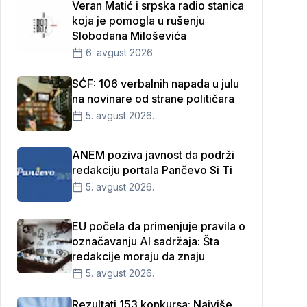
Veran Matić i srpska radio stanica
koja je pomogla u rušenju
Slobodana Miloševića
6. avgust 2026.
SĆF: 106 verbalnih napada u julu
na novinare od strane političara
5. avgust 2026.
ANEM poziva javnost da podrži
redakciju portala Pančevo Si Ti
5. avgust 2026.
EU počela da primenjuje pravila o
označavanju AI sadržaja: Šta
redakcije moraju da znaju
5. avgust 2026.
Rezultati 153 konkursa: Najviše