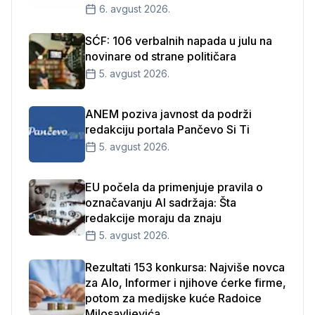
6. avgust 2026.
SĆF: 106 verbalnih napada u julu na
novinare od strane političara
5. avgust 2026.
ANEM poziva javnost da podrži
redakciju portala Pančevo Si Ti
5. avgust 2026.
EU počela da primenjuje pravila o
označavanju AI sadržaja: Šta
redakcije moraju da znaju
5. avgust 2026.
Rezultati 153 konkursa: Najviše novca
za Alo, Informer i njihove ćerke firme,
potom za medijske kuće Radoice
Milosavljevića