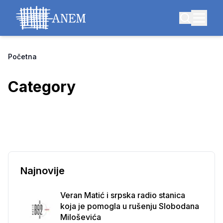
Početna
Category
Najnovije
Veran Matić i srpska radio stanica
koja je pomogla u rušenju Slobodana
Miloševića