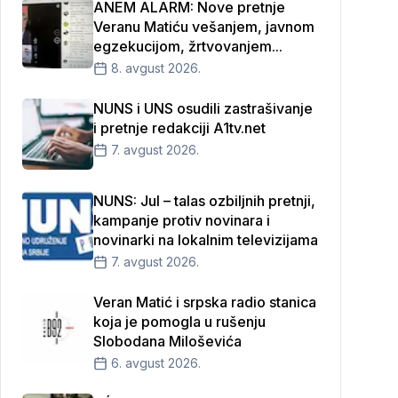
ANEM ALARM: Nove pretnje
Veranu Matiću vešanjem, javnom
egzekucijom, žrtvovanjem...
8. avgust 2026.
NUNS i UNS osudili zastrašivanje
i pretnje redakciji A1tv.net
7. avgust 2026.
NUNS: Jul – talas ozbiljnih pretnji,
kampanje protiv novinara i
novinarki na lokalnim televizijama
7. avgust 2026.
Veran Matić i srpska radio stanica
koja je pomogla u rušenju
Slobodana Miloševića
6. avgust 2026.