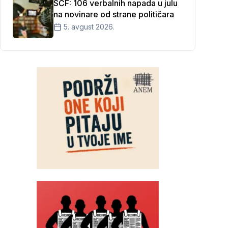
SĆF: 106 verbalnih napada u julu
na novinare od strane političara
5. avgust 2026.