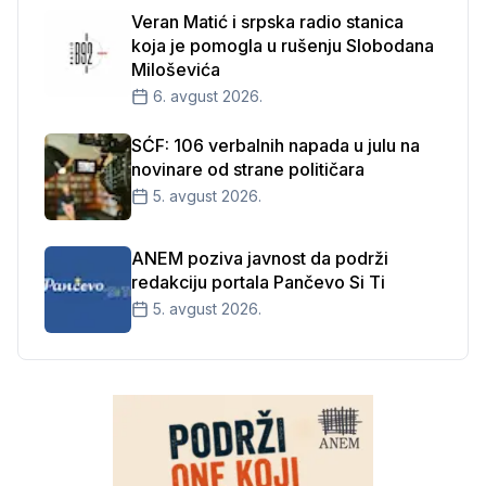
Veran Matić i srpska radio stanica
koja je pomogla u rušenju Slobodana
Miloševića
6. avgust 2026.
SĆF: 106 verbalnih napada u julu na
novinare od strane političara
5. avgust 2026.
ANEM poziva javnost da podrži
redakciju portala Pančevo Si Ti
5. avgust 2026.