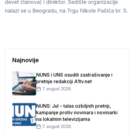
devet članova) i direktor. Sedište organizacije
nalazi se u Beogradu, na Trgu Nikole Pašića br. 5.
Najnovije
NUNS i UNS osudili zastrašivanje i
pretnje redakciji A1tv.net
7. avgust 2026.
NUNS: Jul – talas ozbiljnih pretnji,
kampanje protiv novinara i novinarki
na lokalnim televizijama
7. avgust 2026.