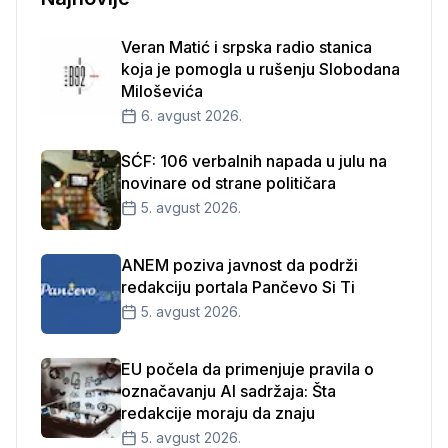
Veran Matić i srpska radio stanica
koja je pomogla u rušenju Slobodana
Miloševića
6. avgust 2026.
SĆF: 106 verbalnih napada u julu na
novinare od strane političara
5. avgust 2026.
ANEM poziva javnost da podrži
redakciju portala Pančevo Si Ti
5. avgust 2026.
EU počela da primenjuje pravila o
označavanju AI sadržaja: Šta
redakcije moraju da znaju
5. avgust 2026.