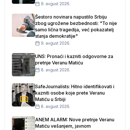
9. avgust 2026.
Šestoro novinara napustilo Srbiju
zbog ugrožene bezbednosti: "To nije
samo lična tragedija, već pokazatelj
stanja demokratije"
9. avgust 2026.
UNS: Pronaći i kazniti odgovorne za
pretnje Veranu Matiću
8. avgust 2026.
SafeJournalists: Hitno identifikovati i
kazniti osobe koje prete Veranu
Matiću u Srbiji
8. avgust 2026.
ANEM ALARM: Nove pretnje Veranu
Matiću vešanjem, javnom