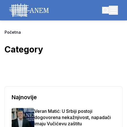
Početna
Category
Najnovije
Veran Matić: U Srbiji postoji
dogovorena nekažnjivost, napadači
imaju Vučićevu zaštitu