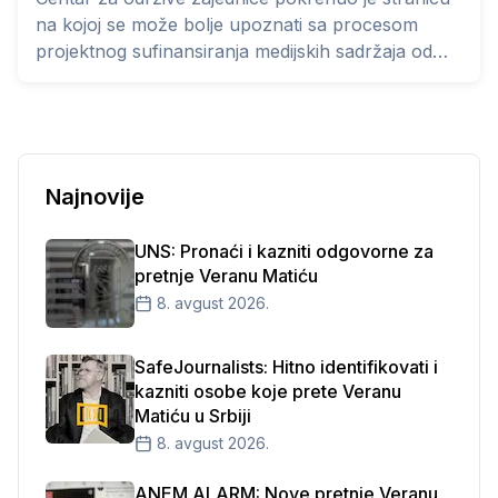
na kojoj se može bolje upoznati sa procesom
projektnog sufinansiranja medijskih sadržaja od
javnog interesa u Republici Srbiji.
Najnovije
UNS: Pronaći i kazniti odgovorne za
pretnje Veranu Matiću
8. avgust 2026.
SafeJournalists: Hitno identifikovati i
kazniti osobe koje prete Veranu
Matiću u Srbiji
8. avgust 2026.
ANEM ALARM: Nove pretnje Veranu