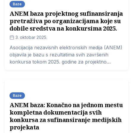
Baze
ANEM baza projektnog sufinansiranja
pretraživa po organizacijama koje su
dobile sredstva na konkursima 2025.
3. oktobar 2025.
Asocijacija nezavisnih elektronskih medija (ANEM)
objavila je bazu s rezultatima svih završenih
konkursa tokom 2025. godine za projektno
sufinansiranje medijskih sadržaja, odnosno s
listom organizacija koje su dobile na osnovu
konkursa, a koja je pretraživa po podnosiocima
projekata.
Baze
ANEM baza: Konačno na jednom mestu
kompletna dokumentacija svih
konkursa za sufinansiranje medijskih
projekata