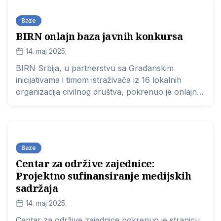
Baze
BIRN onlajn baza javnih konkursa
14. maj 2025.
BIRN Srbija, u partnerstvu sa Građanskim
inicijativama i timom istraživača iz 16 lokalnih
organizacija civilnog društva, pokrenuo je onlajn
bazu javnih konkursa.
Baze
Centar za održive zajednice:
Projektno sufinansiranje medijskih
sadržaja
14. maj 2025.
Centar za održive zajednice pokrenuo je stranicu