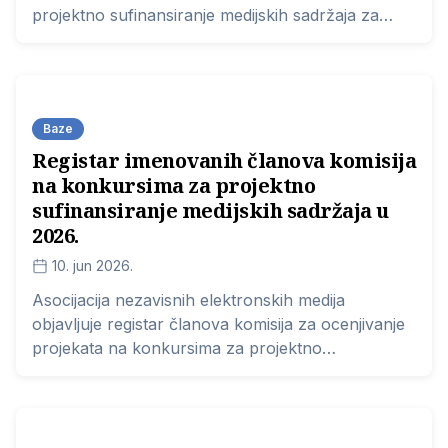
projektno sufinansiranje medijskih sadržaja za
2026. godinu, odnosno s listom organizacija koje
su dobile sredstva na osnovu konkursa.
Baze
Registar imenovanih članova komisija
na konkursima za projektno
sufinansiranje medijskih sadržaja u
2026.
10. jun 2026.
Asocijacija nezavisnih elektronskih medija
objavljuje registar članova komisija za ocenjivanje
projekata na konkursima za projektno
sufinansiranje medijskih sadržaja u 2026. godini.