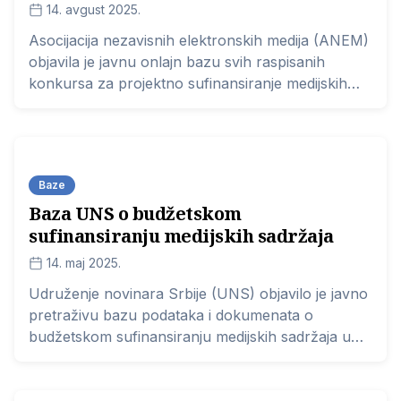
14. avgust 2025.
Asocijacija nezavisnih elektronskih medija (ANEM)
objavila je javnu onlajn bazu svih raspisanih
konkursa za projektno sufinansiranje medijskih
sadržaja od javnog interesa u Srbiji za tekuću
godinu na svim nivoima uprava.
Baze
Baza UNS o budžetskom
sufinansiranju medijskih sadržaja
14. maj 2025.
Udruženje novinara Srbije (UNS) objavilo je javno
pretraživu bazu podataka i dokumenata o
budžetskom sufinansiranju medijskih sadržaja u
Srbiji na lokalnom, pokrajinskom i republičkom
nivou.