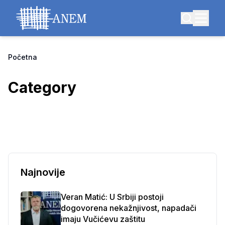
Početna
Category
Najnovije
Veran Matić: U Srbiji postoji
dogovorena nekažnjivost, napadači
imaju Vučićevu zaštitu