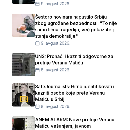
9. avgust 2026.
Šestoro novinara napustilo Srbiju
zbog ugrožene bezbednosti: "To nije
samo lična tragedija, već pokazatelj
stanja demokratije"
9. avgust 2026.
UNS: Pronaći i kazniti odgovorne za
pretnje Veranu Matiću
8. avgust 2026.
SafeJournalists: Hitno identifikovati i
kazniti osobe koje prete Veranu
Matiću u Srbiji
8. avgust 2026.
ANEM ALARM: Nove pretnje Veranu
Matiću vešanjem, javnom