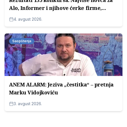
Rezultati 153 konkursa: Najviše novca za
Alo, Informer i njihove ćerke firme,
potom za medijske kuće Radoice
4. avgust 2026.
Milosavljevića
Saopštenja
ANEM ALARM: Jeziva „čestitka“ – pretnja
Marku Vidojkoviću
3. avgust 2026.