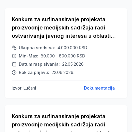
Konkurs za sufinansiranje projekata
proizvodnje medijskih sadržaja radi
ostvarivanja javnog interesa u oblasti
javnog informisanja na teritoriji Lučana u
Ukupna sredstva
:
4.000.000
RSD
2026. godini
Min-Max
:
80.000 - 800.000
RSD
Datum raspisivanja
:
22.05.2026.
Rok za prijavu
:
22.06.2026.
Izvor
:
Lučani
Dokumentacija
→
Konkurs za sufinansiranje projekata
proizvodnje medijskih sadržaja radi