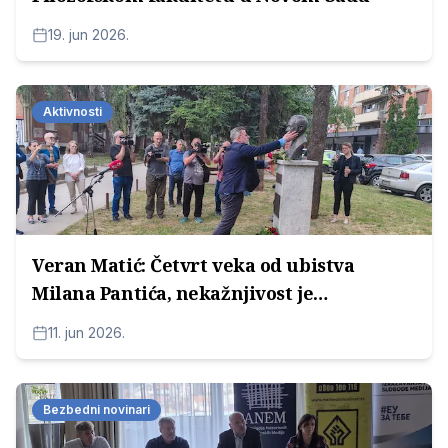
19. jun 2026.
Aktivnosti
Veran Matić: Četvrt veka od ubistva
Milana Pantića, nekažnjivost je
neprihvatljiva
11. jun 2026.
Bezbedni novinari