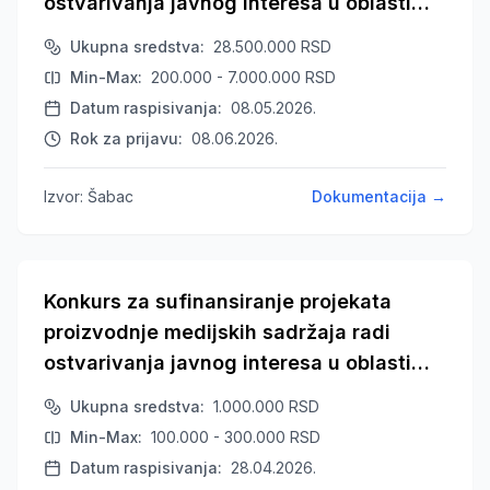
ostvarivanja javnog interesa u oblasti
javnog informisanja na teritoriji Šapca u
Ukupna sredstva
:
28.500.000
RSD
2026. godini
Min-Max
:
200.000 - 7.000.000
RSD
Datum raspisivanja
:
08.05.2026.
Rok za prijavu
:
08.06.2026.
Izvor
:
Šabac
Dokumentacija
→
Konkurs za sufinansiranje projekata
proizvodnje medijskih sadržaja radi
ostvarivanja javnog interesa u oblasti
javnog informisanja na teritoriji Preševa
Ukupna sredstva
:
1.000.000
RSD
u 2026. godini
Min-Max
:
100.000 - 300.000
RSD
Datum raspisivanja
:
28.04.2026.