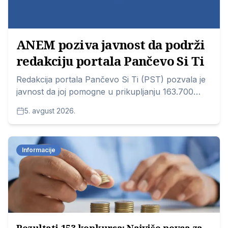
ANEM poziva javnost da podrži
redakciju portala Pančevo Si Ti
Redakcija portala Pančevo Si Ti (PST) pozvala je
javnost da joj pomogne u prikupljanju 163.700
dinara, koliko je njihov saradnik iz Kovina
5. avgust 2026.
Slobodan Dukić, prema pravosnažnoj presudi
Apelacionog suda u Beogradu, dužan da plati
Aleksandri Alavanji, bivšoj direktorki tamošnje
Informacije
predškolske ustanove.