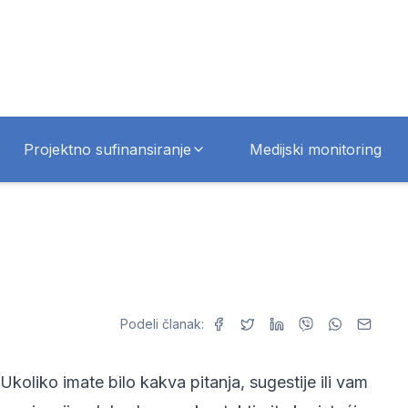
Projektno sufinansiranje
Medijski monitoring
Podeli članak:
oliko imate bilo kakva pitanja, sugestije ili vam