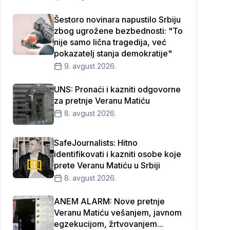
Šestoro novinara napustilo Srbiju
zbog ugrožene bezbednosti: "To
nije samo lična tragedija, već
pokazatelj stanja demokratije"
9. avgust 2026.
UNS: Pronaći i kazniti odgovorne
za pretnje Veranu Matiću
8. avgust 2026.
SafeJournalists: Hitno
identifikovati i kazniti osobe koje
prete Veranu Matiću u Srbiji
8. avgust 2026.
ANEM ALARM: Nove pretnje
Veranu Matiću vešanjem, javnom
egzekucijom, žrtvovanjem...