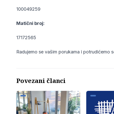
100049259
Matični broj:
17172565
Radujemo se vašim porukama i potrudićemo 
Povezani članci