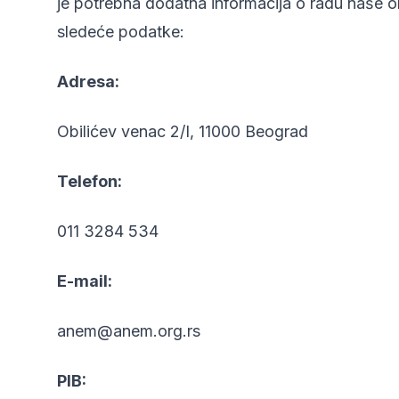
je potrebna dodatna informacija o radu naše or
sledeće podatke:
Adresa:
Obilićev venac 2/I, 11000 Beograd
Telefon:
011 3284 534
E-mail:
anem@anem.org.rs
PIB: