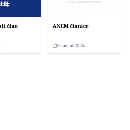
ti član
ANEM članice
.
6. januar 2025.