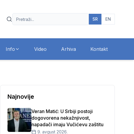
SR
EN
Info
Video
Arhiva
Kontakt
Najnovije
Veran Matić: U Srbiji postoji
dogovorena nekažnjivost,
napadači imaju Vučićevu zaštitu
9. avgust 2026.