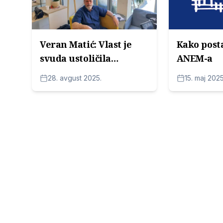
Veran Matić: Vlast je
Kako posta
svuda ustoličila
ANEM-a
nenormalnost
28. avgust 2025.
15. maj 2025