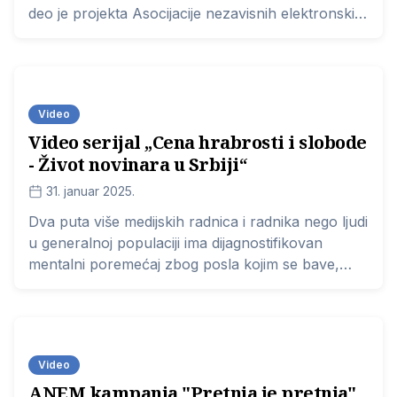
deo je projekta Asocijacije nezavisnih elektronskih
medija “Izgradnja sistema prevencije i hitnog
reagovanja u slučajevima pretnji i napada na
novinare u Srbiji” koji je podržala Delegacija
Evropske unije u Republici Srbiji
Video
Video serijal „Cena hrabrosti i slobode
- Život novinara u Srbiji“
31. januar 2025.
Dva puta više medijskih radnica i radnika nego ljudi
u generalnoj populaciji ima dijagnostifikovan
mentalni poremećaj zbog posla kojim se bave,
pokazalo je nedavno OEBSovo istraživanje.
Video
ANEM kampanja "Pretnja je pretnja"