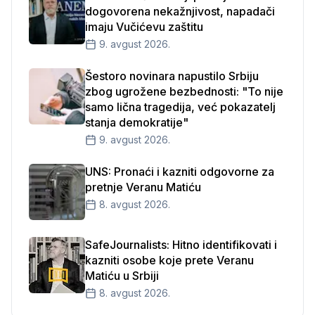
dogovorena nekažnjivost, napadači
imaju Vučićevu zaštitu
9. avgust 2026.
Šestoro novinara napustilo Srbiju
zbog ugrožene bezbednosti: "To nije
samo lična tragedija, već pokazatelj
stanja demokratije"
9. avgust 2026.
UNS: Pronaći i kazniti odgovorne za
pretnje Veranu Matiću
8. avgust 2026.
SafeJournalists: Hitno identifikovati i
kazniti osobe koje prete Veranu
Matiću u Srbiji
8. avgust 2026.