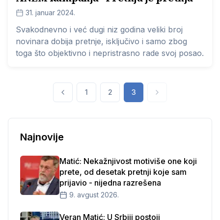
31. januar 2024.
Svakodnevno i već dugi niz godina veliki broj
novinara dobija pretnje, isključivo i samo zbog
toga što objektivno i nepristrasno rade svoj posao.
1
2
3
Najnovije
Matić: Nekažnjivost motiviše one koji
prete, od desetak pretnji koje sam
prijavio - nijedna razrešena
9. avgust 2026.
Veran Matić: U Srbiji postoji