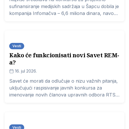
sufinansiranje medijskih sadržaja u Šapcu dobila je
kompanija Infomačva – 6,6 miliona dinara, navodi
se u danas objavljenom rešenju ove lokalne
samouprave.
Vesti
Kako će funkcionisati novi Savet REM-
a?
16. jul 2026.
Savet će morati da odlučuje o nizu važnih pitanja,
uključujući raspisivanje javnih konkursa za
imenovanje novih članova upravnih odbora RTS-
a i RTV-a, te rešavanje pritužbi na red emitera
koje su mesecima stajale u fiokama.
Vesti