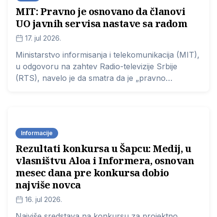
MIT: Pravno je osnovano da članovi
UO javnih servisa nastave sa radom
17. jul 2026.
Ministarstvo informisanja i telekomunikacija (MIT),
u odgovoru na zahtev Radio-televizije Srbije
(RTS), navelo je da smatra da je „pravno
osnovano tumačenje“ prema kojem članovi
Upravnog odbora (UO) javnih servisa nastavljaju
sa radom do imenovanja i stupanja na dužnost
novih članova.
Informacije
Rezultati konkursa u Šapcu: Medij, u
vlasništvu Aloa i Informera, osnovan
mesec dana pre konkursa dobio
najviše novca
16. jul 2026.
Najviše sredstava na konkursu za projektno