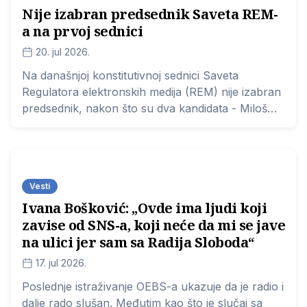
Nije izabran predsednik Saveta REM-
zaustavljen.
a na prvoj sednici
20. jul 2026.
Na današnjoj konstitutivnoj sednici Saveta
Regulatora elektronskih medija (REM) nije izabran
predsednik, nakon što su dva kandidata - Miloš
Garić i Mileva Malesević imali isti broj glasova.
Vesti
Ivana Bošković: „Ovde ima ljudi koji
zavise od SNS-a, koji neće da mi se jave
na ulici jer sam sa Radija Sloboda“
17. jul 2026.
Poslednje
istraživanje OEBS-a
ukazuje da je radio i
dalje rado slušan. Međutim kao što je slučaj sa