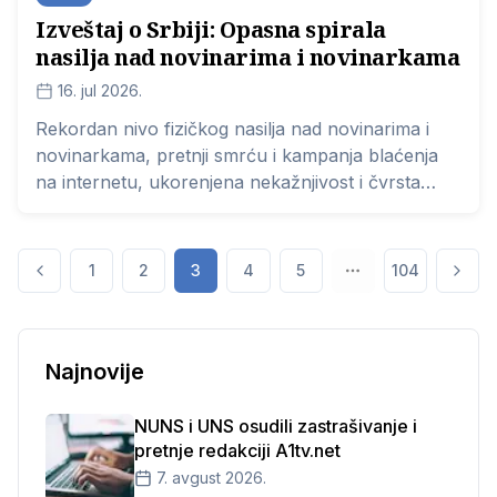
Izveštaj o Srbiji: Opasna spirala
nasilja nad novinarima i novinarkama
16. jul 2026.
Rekordan nivo fizičkog nasilja nad novinarima i
novinarkama, pretnji smrću i kampanja blaćenja
na internetu, ukorenjena nekažnjivost i čvrsta
politička kontrola nad medijskim prostorom –
sloboda medija u Srbiji nalazi se u sve dubljoj krizi,
dok se prostor za rad nezavisnog novinarstva
1
2
3
4
5
104
ubrzano sužava.
Najnovije
NUNS i UNS osudili zastrašivanje i
pretnje redakciji A1tv.net
7. avgust 2026.