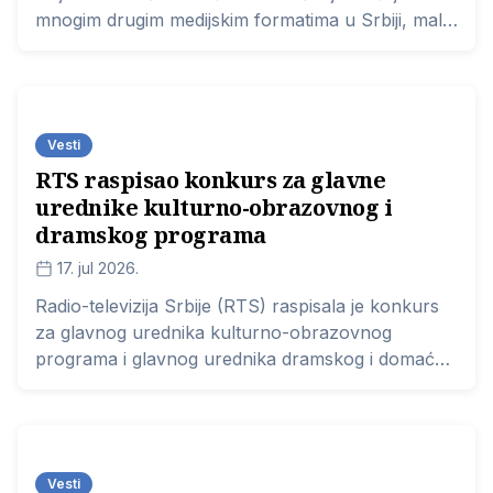
mnogim drugim medijskim formatima u Srbiji, malo
je onih radija na kojima postoji
nezavisno
izveštavanje
. Oni ipak postoje, a jedan takav se
nalazi u Kraljevu.
Vesti
RTS raspisao konkurs za glavne
urednike kulturno-obrazovnog i
dramskog programa
17. jul 2026.
Radio-televizija Srbije (RTS) raspisala je konkurs
za glavnog urednika kulturno-obrazovnog
programa i glavnog urednika dramskog i domaćeg
serijskog programa, koji bi bili imenovani na period
od četiri godine. Rok za prijave je 30 dana od
današnjeg datuma (17. jul 2026.)
Vesti