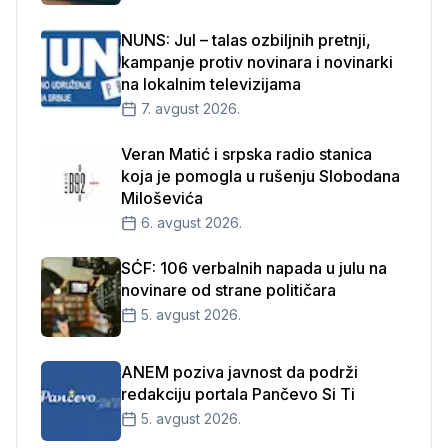
NUNS: Jul – talas ozbiljnih pretnji,
kampanje protiv novinara i novinarki
na lokalnim televizijama
7. avgust 2026.
Veran Matić i srpska radio stanica
koja je pomogla u rušenju Slobodana
Miloševića
6. avgust 2026.
SĆF: 106 verbalnih napada u julu na
novinare od strane političara
5. avgust 2026.
ANEM poziva javnost da podrži
redakciju portala Pančevo Si Ti
5. avgust 2026.