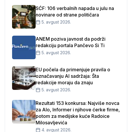
SĆF: 106 verbalnih napada u julu na
novinare od strane političara
5. avgust 2026.
ANEM poziva javnost da podrži
redakciju portala Pančevo Si Ti
5. avgust 2026.
EU počela da primenjuje pravila o
označavanju AI sadržaja: Šta
redakcije moraju da znaju
5. avgust 2026.
Rezultati 153 konkursa: Najviše novca
za Alo, Informer i njihove ćerke firme,
potom za medijske kuće Radoice
Milosavljevića
4. avgust 2026.