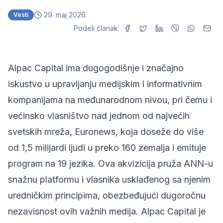
29. maj 2026.
Vesti
Podeli članak:
Alpac Capital ima dugogodišnje i značajno
iskustvo u upravljanju medijskim i informativnim
kompanijama na međunarodnom nivou, pri čemu i
većinsko vlasništvo nad jednom od najvećih
svetskih mreža, Euronews, koja doseže do više
od 1,5 milijardi ljudi u preko 160 zemalja i emituje
program na 19 jezika. Ova akvizicija pruža ANN-u
snažnu platformu i vlasnika usklađenog sa njenim
uredničkim principima, obezbeđujući dugoročnu
nezavisnost ovih važnih medija. Alpac Capital je