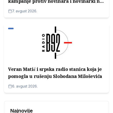
kampanje protiv novinara i novinarki na
lokalnim televizijama
7. avgust 2026.
Veran Matić i srpska radio stanica koja je
pomogla u rušenju Slobodana Miloševića
6. avgust 2026.
Najnovije