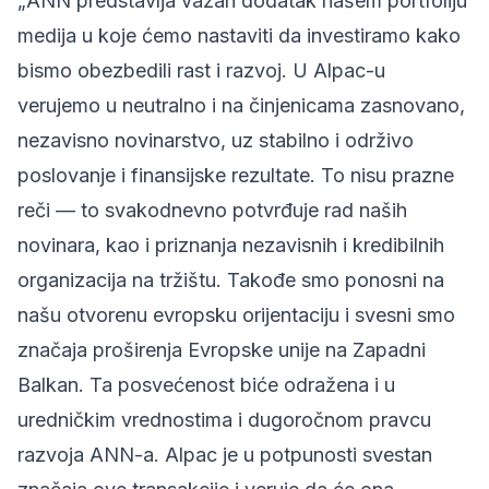
„ANN predstavlja važan dodatak našem portfoliju
medija u koje ćemo nastaviti da investiramo kako
bismo obezbedili rast i razvoj. U Alpac-u
verujemo u neutralno i na činjenicama zasnovano,
nezavisno novinarstvo, uz stabilno i održivo
poslovanje i finansijske rezultate. To nisu prazne
reči — to svakodnevno potvrđuje rad naših
novinara, kao i priznanja nezavisnih i kredibilnih
organizacija na tržištu. Takođe smo ponosni na
našu otvorenu evropsku orijentaciju i svesni smo
značaja proširenja Evropske unije na Zapadni
Balkan. Ta posvećenost biće odražena i u
uredničkim vrednostima i dugoročnom pravcu
razvoja ANN-a. Alpac je u potpunosti svestan