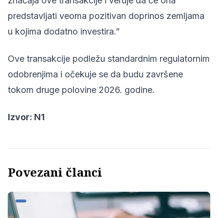
značaja ove transakcije i veruje da će ona
predstavljati veoma pozitivan doprinos zemljama
u kojima dodatno investira.”
Ove transakcije podležu standardnim regulatornim
odobrenjima i očekuje se da budu završene
tokom druge polovine 2026. godine.
Izvor:
N1
Povezani članci