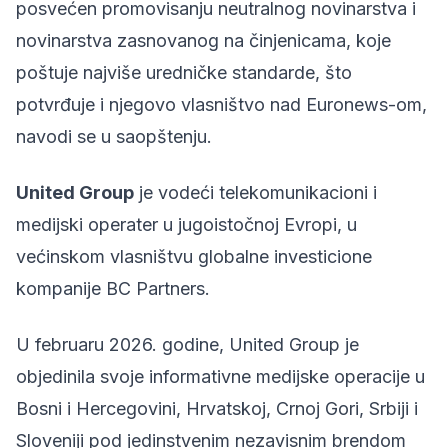
posvećen promovisanju neutralnog novinarstva i
novinarstva zasnovanog na činjenicama, koje
poštuje najviše uredničke standarde, što
potvrđuje i njegovo vlasništvo nad Euronews-om,
navodi se u saopštenju.
United Group
je vodeći telekomunikacioni i
medijski operater u jugoistočnoj Evropi, u
većinskom vlasništvu globalne investicione
kompanije BC Partners.
U februaru 2026. godine, United Group je
objedinila svoje informativne medijske operacije u
Bosni i Hercegovini, Hrvatskoj, Crnoj Gori, Srbiji i
Sloveniji pod jedinstvenim nezavisnim brendom