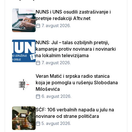
NUNS i UNS osudili zastrašivanje i
pretnje redakciji A1tv.net
7. avgust 2026.
NUNS: Jul – talas ozbiljnih pretnji,
kampanje protiv novinara i novinarki
na lokalnim televizijama
7. avgust 2026.
Veran Matić i srpska radio stanica
koja je pomogla u rušenju Slobodana
Miloševića
6. avgust 2026.
SĆF: 106 verbalnih napada u julu na
novinare od strane političara
5. avgust 2026.