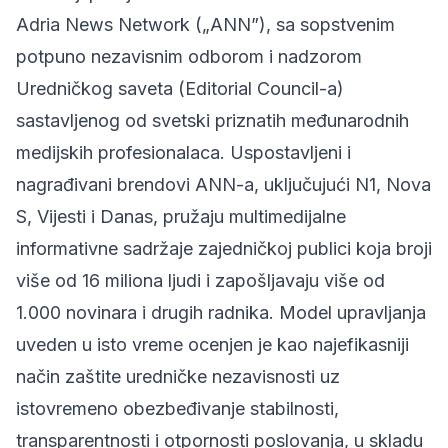
Adria News Network („ANN”), sa sopstvenim
potpuno nezavisnim odborom i nadzorom
Uredničkog saveta (Editorial Council-a)
sastavljenog od svetski priznatih međunarodnih
medijskih profesionalaca. Uspostavljeni i
nagrađivani brendovi ANN-a, uključujući N1, Nova
S, Vijesti i Danas, pružaju multimedijalne
informativne sadržaje zajedničkoj publici koja broji
više od 16 miliona ljudi i zapošljavaju više od
1.000 novinara i drugih radnika. Model upravljanja
uveden u isto vreme ocenjen je kao najefikasniji
način zaštite uredničke nezavisnosti uz
istovremeno obezbeđivanje stabilnosti,
transparentnosti i otpornosti poslovanja, u skladu