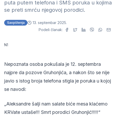
puta putem telefona i SMS poruka u kojima
se preti smrću njegovoj porodici.
13. septembar 2025.
Saopštenja
Podeli članak:
N1
Nepoznata osoba pokušala je 12. septembra
najpre da pozove Gruhonjića, a nakon što se nije
javio s istog broja telefona stigla je poruka u kojoj
se navodi:
„Aleksandre šalji nam salate biće mesa klaćemo
KRVate ustaše!!! Smrt porodici Gruhonjić!!!!!“