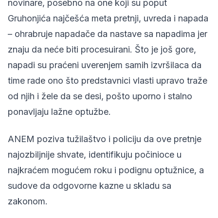
novinare, posebno na one koji su poput
Gruhonjića najčešća meta pretnji, uvreda i napada
– ohrabruje napadače da nastave sa napadima jer
znaju da neće biti procesuirani. Što je još gore,
napadi su praćeni uverenjem samih izvršilaca da
time rade ono što predstavnici vlasti upravo traže
od njih i žele da se desi, pošto uporno i stalno
ponavljaju lažne optužbe.
ANEM poziva tužilaštvo i policiju da ove pretnje
najozbiljnije shvate, identifikuju počinioce u
najkraćem mogućem roku i podignu optužnice, a
sudove da odgovorne kazne u skladu sa
zakonom.