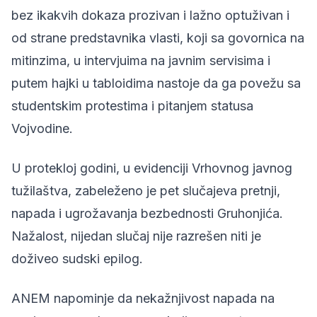
bez ikakvih dokaza prozivan i lažno optuživan i
od strane predstavnika vlasti, koji sa govornica na
mitinzima, u intervjuima na javnim servisima i
putem hajki u tabloidima nastoje da ga povežu sa
studentskim protestima i pitanjem statusa
Vojvodine.
U protekloj godini, u evidenciji Vrhovnog javnog
tužilaštva, zabeleženo je pet slučajeva pretnji,
napada i ugrožavanja bezbednosti Gruhonjića.
Nažalost, nijedan slučaj nije razrešen niti je
doživeo sudski epilog.
ANEM napominje da nekažnjivost napada na