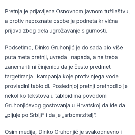
Pretnja je prijavljena Osnovnom javnom tužilaštvu,
a protiv nepoznate osobe je podneta krivična
prijava zbog dela ugrožavanje sigurnosti.
Podsetimo, Dinko Gruhonjić je do sada bio više
puta meta pretnji, uvreda i napada, a ne treba
zanemariti ni činjenicu da je često predmet
targetiranja i kampanja koje protiv njega vode
provladini tabloidi. Poslednjoj pretnji prethodilo je
nekoliko tekstova u tabloidima povodom
Gruhonjićevog gostovanja u Hrvatskoj da ide da
„pljuje po Srbiji“ i da je „srbomrzitelj“.
Osim medija, Dinko Gruhonjić je svakodnevno i