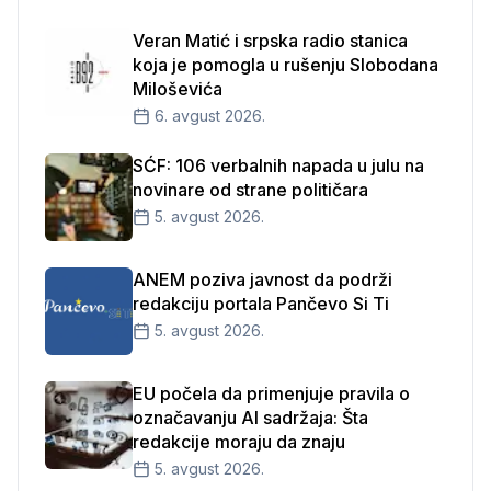
Veran Matić i srpska radio stanica
koja je pomogla u rušenju Slobodana
Miloševića
6. avgust 2026.
SĆF: 106 verbalnih napada u julu na
novinare od strane političara
5. avgust 2026.
ANEM poziva javnost da podrži
redakciju portala Pančevo Si Ti
5. avgust 2026.
EU počela da primenjuje pravila o
označavanju AI sadržaja: Šta
redakcije moraju da znaju
5. avgust 2026.