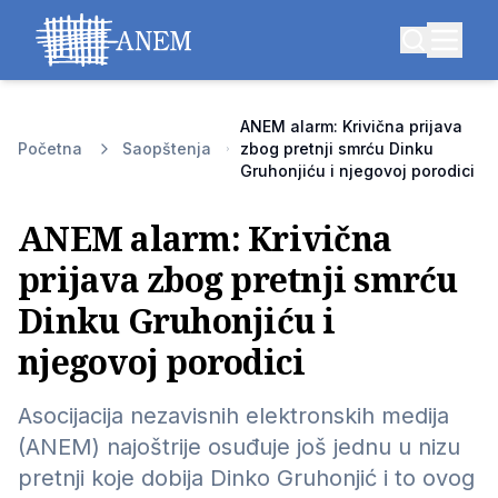
ANEM alarm: Krivična prijava
Početna
Saopštenja
zbog pretnji smrću Dinku
Gruhonjiću i njegovoj porodici
ANEM alarm: Krivična
prijava zbog pretnji smrću
Dinku Gruhonjiću i
njegovoj porodici
Asocijacija nezavisnih elektronskih medija
(ANEM) najoštrije osuđuje još jednu u nizu
pretnji koje dobija Dinko Gruhonjić i to ovog