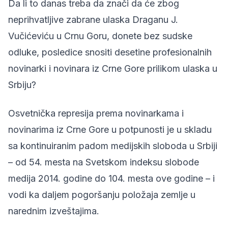
Da li to danas treba da znači da će zbog
neprihvatljive zabrane ulaska Draganu J.
Vučićeviću u Crnu Goru, donete bez sudske
odluke, posledice snositi desetine profesionalnih
novinarki i novinara iz Crne Gore prilikom ulaska u
Srbiju?
Osvetnička represija prema novinarkama i
novinarima iz Crne Gore u potpunosti je u skladu
sa kontinuiranim padom medijskih sloboda u Srbiji
– od 54. mesta na Svetskom indeksu slobode
medija 2014. godine do 104. mesta ove godine – i
vodi ka daljem pogoršanju položaja zemlje u
narednim izveštajima.