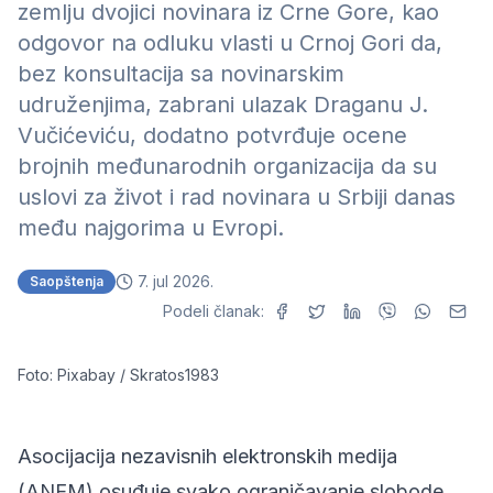
zemlju dvojici novinara iz Crne Gore, kao
odgovor na odluku vlasti u Crnoj Gori da,
bez konsultacija sa novinarskim
udruženjima, zabrani ulazak Draganu J.
Vučićeviću, dodatno potvrđuje ocene
brojnih međunarodnih organizacija da su
uslovi za život i rad novinara u Srbiji danas
među najgorima u Evropi.
7. jul 2026.
Saopštenja
Podeli članak:
Foto: Pixabay / Skratos1983
Asocijacija nezavisnih elektronskih medija
(ANEM) osuđuje svako ograničavanje slobode