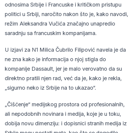
odnosima Srbije i Francuske i kritičkom pristupu
politici u Srbiji, naročito nakon što je, kako navodi,
režim Aleksandra Vučića značajno unapredio
saradnju sa francuskim kompanijama.
U izjavi za N1 Milica Čubrilo Filipović navela je da
ne zna kako je informacija o njoj stigla do
kompanije Dassault, jer je malo verovatno da su
direktno pratili njen rad, već da je, kako je rekla,
„sigurno neko iz Srbije na to ukazao“.
„Čišćenje“ medijskog prostora od profesionalnih,
ali nepodobnih novinara i medija, koje je u toku,
dobija novu dimenziju: i dopisnici stranih medija iz
Srbije mogu postati meta, kao što se dogodilo