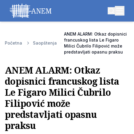
ANEM ALARM: Otkaz dopisnici
francuskog lista Le Figaro
Početna
Saopštenja
Milici Čubrilo Filipović može
predstavljati opasnu praksu
ANEM ALARM: Otkaz
dopisnici francuskog lista
Le Figaro Milici Čubrilo
Filipović može
predstavljati opasnu
praksu