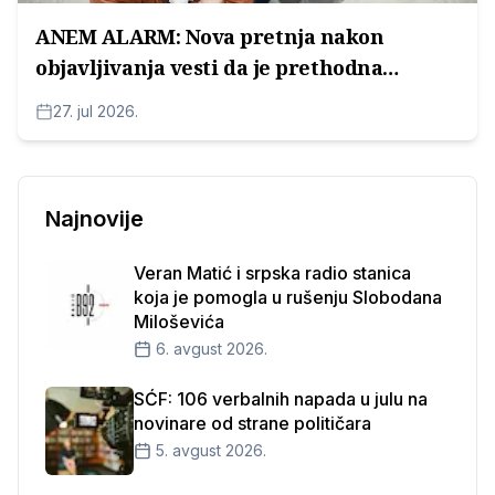
ANEM ALARM: Nova pretnja nakon
objavljivanja vesti da je prethodna
pretnja prijavljena
27. jul 2026.
Najnovije
Veran Matić i srpska radio stanica
koja je pomogla u rušenju Slobodana
Miloševića
6. avgust 2026.
SĆF: 106 verbalnih napada u julu na
novinare od strane političara
5. avgust 2026.