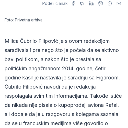
Podeli članak:
Foto: Privatna arhiva
Milica Čubrilo Filipović je s ovom redakcijom
sarađivala i pre nego što je počela da se aktivno
bavi politikom, a nakon što je prestala sa
političkim angažmanom 2014. godine, četiri
godine kasnije nastavila je saradnju sa Figaroom.
Čubrilo Filipović navodi da je redakcija
raspolagala svim tim informacijama. Takođe ističe
da nikada nije pisala o kupoprodaji aviona Rafal,
ali dodaje da je u razgovoru s kolegama saznala
da se u francuskim medijima više govorilo o