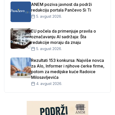
ANEM poziva javnost da podrži
redakciju portala Pančevo Si Ti
5. avgust 2026.
EU počela da primenjuje pravila o
označavanju AI sadržaja: Šta
redakcije moraju da znaju
5. avgust 2026.
Rezultati 153 konkursa: Najviše novca
za Alo, Informer i njihove ćerke firme,
potom za medijske kuće Radoice
Milosavljevića
4. avgust 2026.