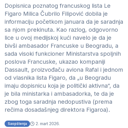
Dopisnica poznatog francuskog lista Le
Figaro Milica Čubrilo Filipović dobila je
informaciju početkom januara da je saradnja
sa njom prekinuta. Kao razlog, odgovorno
lice u ovoj medijskoj kući navelo je da je
bivši ambasador Francuske u Beogradu, a
sada visoki funkcioner Ministarstva spoljnih
poslova Francuske, ukazao kompaniji
Dassault, proizvođaču aviona Rafal i jednom
od vlasnika lista Figaro, da „u Beogradu
imaju dopisnicu koja je politički aktivna“, da
je bila ministarka i ambasadorka, te da je
zbog toga saradnja nedopustiva (prema
rečima dosadašnjeg direktora Figaroa).
2. mart 2026.
Saopštenja