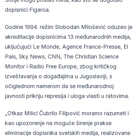
dopisnici Figaroa.
Godine 1994. režim Slobodan Milošević oduzeo je
akreditacije dopisnicima 13 međunarodnih medija,
uključujući Le Monde, Agence France-Presse, El
País, Sky News, CNN, The Christian Science
Monitor i Radio Free Europe, zbog kritičkog
izveštavanja o događajima u Jugoslaviji, s
očiglednom namerom da se međunarodnoj
javnosti prikriju represija i uloga vlasti u ratovima.
„Otkaz Milici Čubrilo Filipović moramo razumeti i
kao upozorenje na moguće širenje prakse
eliminacije dopisnika svetskih medija, realizovane