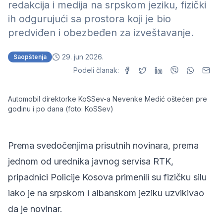
redakcija i medija na srpskom jeziku, fizički
ih odgurujući sa prostora koji je bio
predviđen i obezbeđen za izveštavanje.
29. jun 2026.
Saopštenja
Podeli članak:
Automobil direktorke KoSSev-a Nevenke Medić oštećen pre
godinu i po dana (foto: KoSSev)
Prema svedočenjima prisutnih novinara, prema
jednom od urednika javnog servisa RTK,
pripadnici Policije Kosova primenili su fizičku silu
iako je na srpskom i albanskom jeziku uzvikivao
da je novinar.