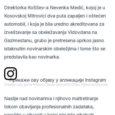
Direktorka KoSSev-a Nevenka Medić, kojoj je u
Kosovskoj Mitrovici dva puta zapaljen i oštećen
automobil, i koja je bila uredno akreditovana za
izveštavanje sa obeležavanja Vidovdana na
Gazimestanu, grubo je pretresena uprkos jasno
istaknutim novinarskim obeležjima i tome što se
predstavila kao novinarka.
Прикажи ову објаву у апликацији Instagram
Објава коју дели Kosovo Sever portal/KoSSev (@kossevportal)
Nasilje nad novinarima i njihovo maltretiranje
tokom obavljanja profesionalnih zadataka,
naročito u situaciji u kojoj nije bilo nikakvih