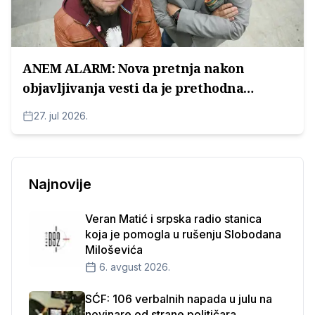
ANEM ALARM: Nova pretnja nakon
objavljivanja vesti da je prethodna
pretnja prijavljena
27. jul 2026.
Najnovije
Veran Matić i srpska radio stanica
koja je pomogla u rušenju Slobodana
Miloševića
6. avgust 2026.
SĆF: 106 verbalnih napada u julu na
novinare od strane političara