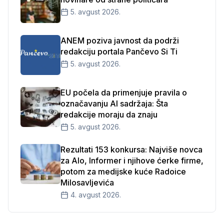
5. avgust 2026.
ANEM poziva javnost da podrži
redakciju portala Pančevo Si Ti
5. avgust 2026.
EU počela da primenjuje pravila o
označavanju AI sadržaja: Šta
redakcije moraju da znaju
5. avgust 2026.
Rezultati 153 konkursa: Najviše novca
za Alo, Informer i njihove ćerke firme,
potom za medijske kuće Radoice
Milosavljevića
4. avgust 2026.