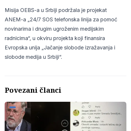
Misija OEBS-a u Srbiji podržala je projekat
ANEM-a „24/7 SOS telefonska linija za pomoć
novinarima i drugim ugroženim medijskim
radnicima“, u okviru projekta koji finansira
Evropska unija „Jačanje slobode izražavanja i
slobode medija u Srbiji“.
Povezani članci