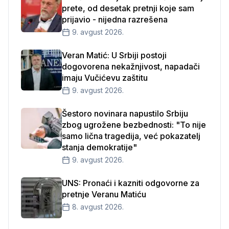
prete, od desetak pretnji koje sam
prijavio - nijedna razrešena
9. avgust 2026.
Veran Matić: U Srbiji postoji
dogovorena nekažnjivost, napadači
imaju Vučićevu zaštitu
9. avgust 2026.
Šestoro novinara napustilo Srbiju
zbog ugrožene bezbednosti: "To nije
samo lična tragedija, već pokazatelj
stanja demokratije"
9. avgust 2026.
UNS: Pronaći i kazniti odgovorne za
pretnje Veranu Matiću
8. avgust 2026.