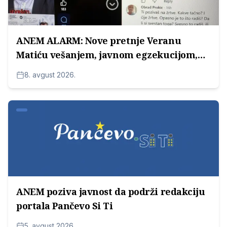
ANEM ALARM: Nove pretnje Veranu
Matiću vešanjem, javnom egzekucijom,
žrtvovanjem...
8. avgust 2026.
ANEM poziva javnost da podrži redakciju
portala Pančevo Si Ti
5. avgust 2026.