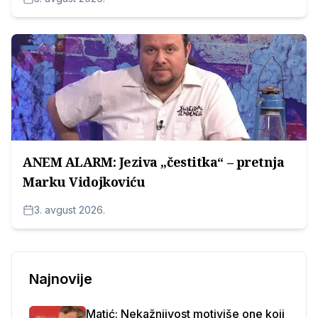
ANEM ALARM: Jeziva „čestitka“ – pretnja
Marku Vidojkoviću
3. avgust 2026.
Najnovije
Matić: Nekažnjivost motiviše one koji