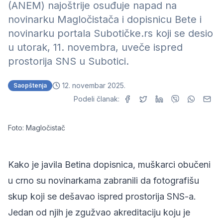
(ANEM) najoštrije osuđuje napad na
novinarku Magločistača i dopisnicu Bete i
novinarku portala Subotičke.rs koji se desio
u utorak, 11. novembra, uveče ispred
prostorija SNS u Subotici.
12. novembar 2025.
Saopštenja
Podeli članak:
Foto: Magločistač
Kako je javila Betina dopisnica, muškarci obučeni
u crno su novinarkama zabranili da fotografišu
skup koji se dešavao ispred prostorija SNS-a.
Jedan od njih je zgužvao akreditaciju koju je