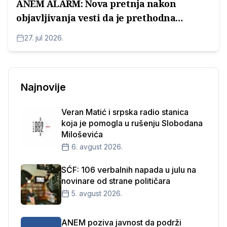
ANEM ALARM: Nova pretnja nakon
objavljivanja vesti da je prethodna
pretnja prijavljena
27. jul 2026.
Najnovije
Veran Matić i srpska radio stanica
koja je pomogla u rušenju Slobodana
Miloševića
6. avgust 2026.
SĆF: 106 verbalnih napada u julu na
novinare od strane političara
5. avgust 2026.
ANEM poziva javnost da podrži