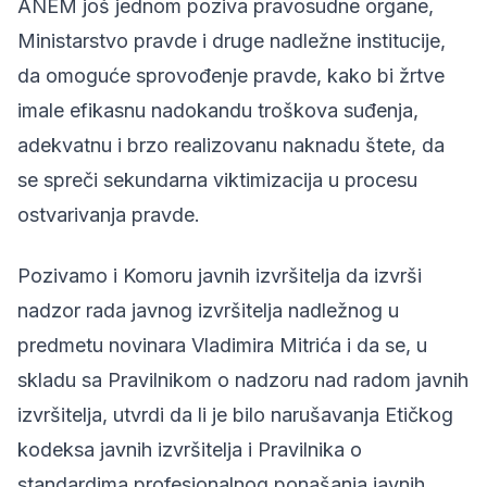
ANEM još jednom poziva pravosudne organe,
Ministarstvo pravde i druge nadležne institucije,
da omoguće sprovođenje pravde, kako bi žrtve
imale efikasnu nadokandu troškova suđenja,
adekvatnu i brzo realizovanu naknadu štete, da
se spreči sekundarna viktimizacija u procesu
ostvarivanja pravde.
Pozivamo i Komoru javnih izvršitelja da izvrši
nadzor rada javnog izvršitelja nadležnog u
predmetu novinara Vladimira Mitrića i da se, u
skladu sa Pravilnikom o nadzoru nad radom javnih
izvršitelja, utvrdi da li je bilo narušavanja Etičkog
kodeksa javnih izvršitelja i Pravilnika o
standardima profesionalnog ponašanja javnih