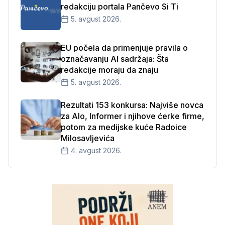
redakciju portala Pančevo Si Ti
5. avgust 2026.
EU počela da primenjuje pravila o
označavanju AI sadržaja: Šta
redakcije moraju da znaju
5. avgust 2026.
Rezultati 153 konkursa: Najviše novca
za Alo, Informer i njihove ćerke firme,
potom za medijske kuće Radoice
Milosavljevića
4. avgust 2026.