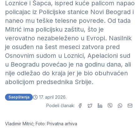
Loznice i Šapca, ispred kuće palicom napao
policajac iz Policijske stanice Novi Beograd i
naneo mu teške telesne povrede. Od tada
Mitrić ima policijsku zaštitu, što je
verovatno nezabeleženo u Evropi. Nasilnik
je osuđen na šest meseci zatvora pred
Osnovnim sudom u Loznici, Apelacioni sud
u Beogradu povećao je na godinu dana, ali
nije odležao do kraja jer je bio obuhvaćen
abolicijom predsednika Srbije.
17. april 2026.
Saopštenja
Podeli članak:
Vladimir Mitrić; Foto: Privatna arhiva