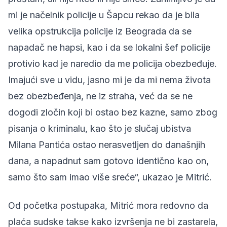
mi je načelnik policije u Šapcu rekao da je bila
velika opstrukcija policije iz Beograda da se
napadač ne hapsi, kao i da se lokalni šef policije
protivio kad je naredio da me policija obezbeđuje.
Imajući sve u vidu, jasno mi je da mi nema života
bez obezbeđenja, ne iz straha, već da se ne
dogodi zločin koji bi ostao bez kazne, samo zbog
pisanja o kriminalu, kao što je slučaj ubistva
Milana Pantića ostao nerasvetljen do današnjih
dana, a napadnut sam gotovo identično kao on,
samo što sam imao više sreće“, ukazao je Mitrić.
Od početka postupaka, Mitrić mora redovno da
plaća sudske takse kako izvršenja ne bi zastarela,