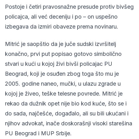
Postoje i četiri pravosnažne presude protiv bivšeg
policajca, ali već deceniju i po – on uspešno
izbegava da izmiri obaveze prema novinaru.
Mitrić je saopštio da je juče sudski izvršitelj
konačno, prvi put popisao gotovo simbolično
stvari u kući u kojoj živi bivši policajac PU
Beograd, koji je osuđen zbog toga što mu je
2005. godine naneo, mučki, u ulazu zgrade u
kojoj je živeo, teške telesne povrede. Mitrić je
rekao da dužnik opet nije bio kod kuće, što se i
do sada, najčešće, događalo, ali su bili ukućani i
njihov advokat, inače doskorašnji visoki starešina
PU Beograd i MUP Srbije.