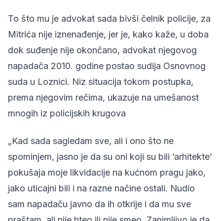
To što mu je advokat sada bivši čelnik policije, za
Mitrića nije iznenađenje, jer je, kako kaže, u doba
dok suđenje nije okončano, advokat njegovog
napadača 2010. godine postao sudija Osnovnog
suda u Loznici. Niz situacija tokom postupka,
prema njegovim rečima, ukazuje na umešanost
mnogih iz policijskih krugova
„Kad sada sagledam sve, ali i ono što ne
spominjem, jasno je da su oni koji su bili ’arhitekte’
pokušaja moje likvidacije na kućnom pragu jako,
jako uticajni bili i na razne načine ostali. Nudio
sam napadaču javno da ih otkrije i da mu sve
praštam, ali nije hteo ili nije smeo. Zanimljivo je da