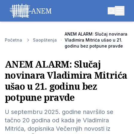
ANEM ALARM: Slučaj novinara
Početna
Saopštenja
Vladimira Mitrića ušao u 21.
godinu bez potpune pravde
ANEM ALARM: Slučaj
novinara Vladimira Mitrića
ušao u 21. godinu bez
potpune pravde
U septembru 2025. godine navršilo se
tačno 20 godina od kada je Vladimira
Mitrića, dopisnika Večernjih novosti iz