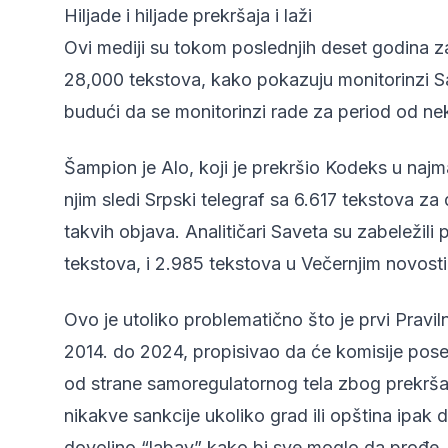
Hiljade i hiljade prekršaja i laži
Ovi mediji su tokom poslednjih deset godina za
28,000 tekstova, kako pokazuju monitorinzi Sa
budući da se monitorinzi rade za period od ne
Šampion je Alo, koji je prekršio Kodeks u naj
njim sledi Srpski telegraf sa 6.617 tekstova za 
takvih objava. Analitičari Saveta su zabeležili 
tekstova, i 2.985 tekstova u Večernjim novost
Ovo je utoliko problematično što je prvi Praviln
2014. do 2024, propisivao da će komisije poseb
od strane samoregulatornog tela zbog prekršaj
nikakve sankcije ukoliko grad ili opština ipak 
dovoljno “labav” kako bi sve moglo da prođe.