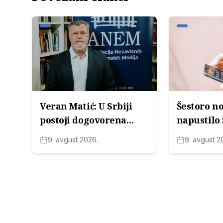
Veran Matić: U Srbiji
Šestoro n
postoji dogovorena
napustilo 
nekažnjivost, napadači
ugrožene 
9. avgust 2026.
9. avgust 2
imaju Vučićevu zaštitu
"To nije s
tragedija,
pokazatelj
demokrati