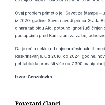
Ovaj problem primetio je i Savet za štampu –
u
iz 2020. godine.
Savet navodi primer Grada Beo
dinara tabloidu Alo, potpuno ignorišući činjeni
postupcima pred Komisijom za žalbe, odnosno 
Da je reč o nekim od najneprofesionalnijih medi
Raskrikavanje
. Od 2018. do 2024. godine, nov
pet tabloida pronašli više od 7.300 manipulacij
Izvor:
Cenzolovka
Povezani članci