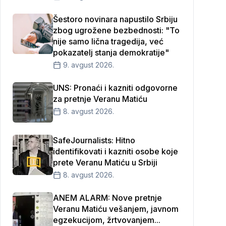
Šestoro novinara napustilo Srbiju
zbog ugrožene bezbednosti: "To
nije samo lična tragedija, već
pokazatelj stanja demokratije"
9. avgust 2026.
UNS: Pronaći i kazniti odgovorne
za pretnje Veranu Matiću
8. avgust 2026.
SafeJournalists: Hitno
identifikovati i kazniti osobe koje
prete Veranu Matiću u Srbiji
8. avgust 2026.
ANEM ALARM: Nove pretnje
Veranu Matiću vešanjem, javnom
egzekucijom, žrtvovanjem...