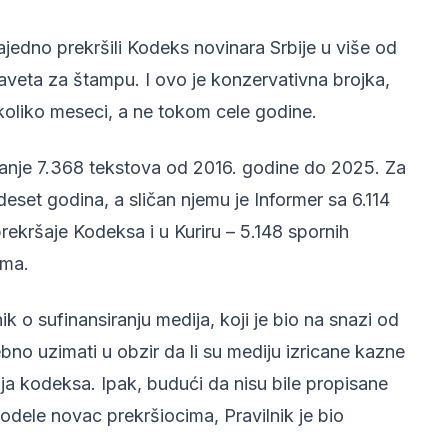
jedno prekršili Kodeks novinara Srbije u više od
veta za štampu. I ovo je konzervativna brojka,
koliko meseci, a ne tokom cele godine.
manje 7.368 tekstova od 2016. godine do 2025. Za
deset godina, a sličan njemu je Informer sa 6.114
prekršaje Kodeksa i u Kuriru – 5.148 spornih
ima.
ik o sufinansiranju medija, koji je bio na snazi od
no uzimati u obzir da li su mediju izricane kazne
a kodeksa. Ipak, budući da nisu bile propisane
dodele novac prekršiocima, Pravilnik je bio