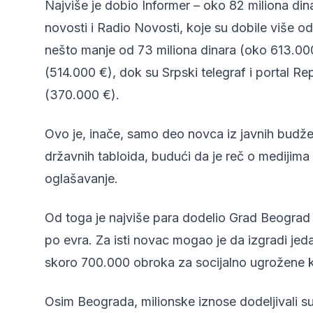
Najviše je dobio Informer – oko 82 miliona din
novosti i Radio Novosti, koje su dobile više o
nešto manje od 73 miliona dinara (oko 613.000 
(514.000 €), dok su Srpski telegraf i portal R
(370.000 €).
Ovo je, inače, samo deo novca iz javnih budže
državnih tabloida, budući da je reč o medijima u
oglašavanje.
Od toga je najviše para dodelio Grad Beograd –
po evra. Za isti novac mogao je da izgradi jeda
skoro 700.000 obroka za socijalno ugrožene k
Osim Beograda, milionske iznose dodeljivali s