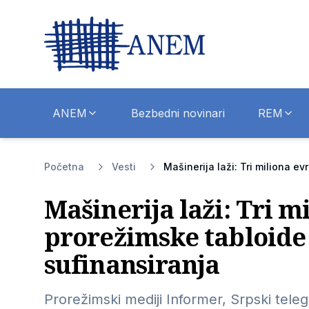
ANEM
Bezbedni novinari
REM
Početna
Vesti
Mašinerija laži: Tri miliona e
Mašinerija laži: Tri m
prorežimske tabloide
sufinansiranja
Prorežimski mediji Informer, Srpski telegr