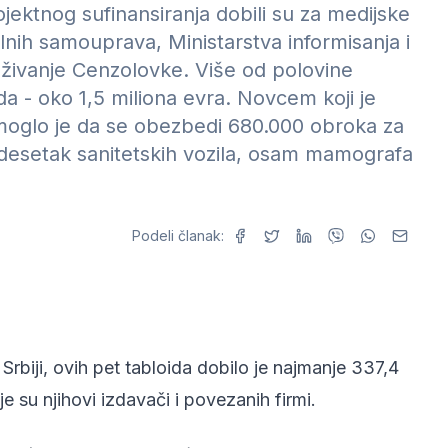
jektnog sufinansiranja dobili su za medijske
lnih samouprava, Ministarstva informisanja i
raživanje Cenzolovke. Više od polovine
da - oko 1,5 miliona evra. Novcem koji je
oglo je da se obezbedi 680.000 obroka za
ridesetak sanitetskih vozila, osam mamografa
Podeli članak:
Srbiji, ovih pet tabloida dobilo je najmanje 337,4
je su njihovi izdavači i povezanih firmi.