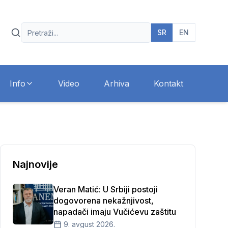
SR
EN
Info
Video
Arhiva
Kontakt
Najnovije
Veran Matić: U Srbiji postoji
dogovorena nekažnjivost,
napadači imaju Vučićevu zaštitu
9. avgust 2026.