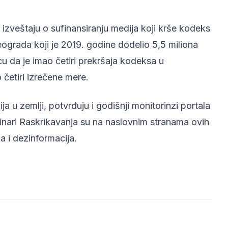
 izveštaju o sufinansiranju medija koji krše kodeks
grada koji je 2019. godine dodelio 5,5 miliona
cu da je imao četiri prekršaja kodeksa u
četiri izrečene mere.
ja u zemlji, potvrđuju i
godišnji monitorinzi portala
inari Raskrikavanja su na naslovnim stranama ovih
a i dezinformacija.