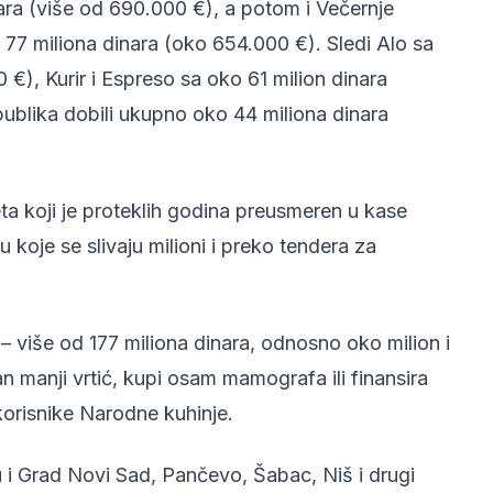
ara (više od 690.000 €), a potom i Večernje
d 77 miliona dinara (oko 654.000 €). Sledi Alo sa
€), Kurir i Espreso sa oko 61 milion dinara
epublika dobili ukupno oko 44 miliona dinara
ta koji je proteklih godina preusmeren u kase
 koje se slivaju milioni i preko tendera za
 više od 177 miliona dinara, odnosno oko milion i
n manji vrtić, kupi osam mamografa ili finansira
orisnike Narodne kuhinje.
u i Grad Novi Sad, Pančevo, Šabac, Niš i drugi