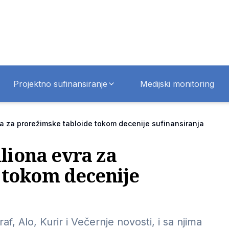
Projektno sufinansiranje
Medijski monitoring
vra za prorežimske tabloide tokom decenije sufinansiranja
iliona evra za
 tokom decenije
af, Alo, Kurir i Večernje novosti, i sa njima