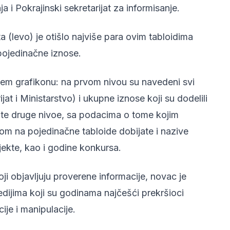
a i Pokrajinski sekretarijat za informisanje.
a (levo) je otišlo najviše para ovim tabloidima
pojedinačne iznose.
ćem grafikonu: na prvom nivou su navedeni svi
jat i Ministarstvo) i ukupne iznose koji su dodelili
jate druge nivoe, sa podacima o tome kojim
ikom na pojedinačne tabloide dobijate i nazive
ekte, kao i godine konkursa.
ji objavljuju proverene informacije, novac je
dijima koji su godinama najčešći prekršioci
je i manipulacije.