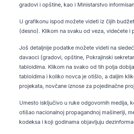
gradovi i opštine, kao i Ministarstvo informisanj
U grafikonu ispod možete videti iz čijih budžet
(desno). Klikom na svaku od veza, videćete i 
Još detaljnije podatke možete videti na slede
davaoci (gradovi, opštine, Pokrajinski sekretari
tabloidima. Klikom na svako od tih polja dobi
tabloidima i koliko novca je otišlo, a daljim kl
projekata, novčane iznose za pojedinačne proj
Umesto isključivo u ruke odgovornih medija, ko
otišao nacionalnoj propagandnoj mašineriji, me
kodeksa i koji godinama objavljuju dezinformaci