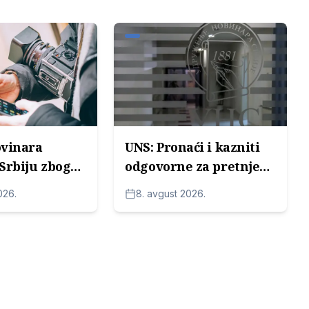
ovinara
UNS: Pronaći i kazniti
Srbiju zbog
odgovorne za pretnje
bezbednosti:
Veranu Matiću
026.
8. avgust 2026.
amo lična
 već
 stanja
je"