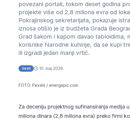
povezani portali, tokom deset godina pro
projekte više od 2,8 miliona evra od loka
Pokrajinskog sekretarijata, pokazuje ist
iznosa otišlo je iz budžeta Grada Beogra
Grad šakom i kapom davao tabloidima, m
korisnike Narodne kuhinje, da se kupi t
ili izgradi jedan manji vrtić.
10. maj 2026.
Vesti
FOTO: Pexels / energepic.com
Za deceniju projektnog sufinansiranja medija u 
miliona dinara (2,8 miliona evra) preko firmi ko