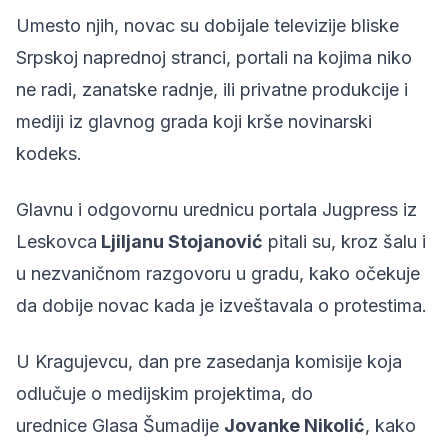
Umesto njih, novac su dobijale televizije bliske
Srpskoj naprednoj stranci, portali na kojima niko
ne radi, zanatske radnje, ili privatne produkcije i
mediji iz glavnog grada koji krše novinarski
kodeks.
Glavnu i odgovornu urednicu portala
Jugpress
iz
Leskovca
Ljiljanu Stojanović
pitali su, kroz šalu i
u nezvaničnom razgovoru u gradu, kako očekuje
da dobije novac kada je izveštavala o protestima.
U Kragujevcu, dan pre zasedanja komisije koja
odlučuje o medijskim projektima, do
urednice
Glasa Šumadije
Jovanke Nikolić
, kako