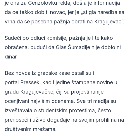
je ona za Cenzolovku rekla, došla je informacija
da će teško dobiti novac, jer je „stigla naredba sa
vrha da se posebna pažnja obrati na Kragujevac”.
Sudeći po odluci komisije, pažnja je i te kako
obraćena, budući da Glas Šumadije nije dobio ni
dinar.
Bez novca iz gradske kase ostali su i
portal
Pressek
, kao i jedine štampane novine u
gradu Kragujevačke, čiji su projekti ranije
ocenjivani najvišim ocenama. Sva tri medija su
izveštavala o studentskim protestima, često
prenoseći i uživo događaje na svojim profilima na
društvenim mrežama.