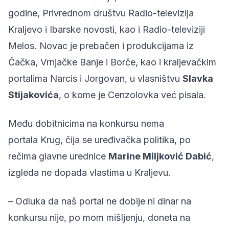
godine,
Privrednom društvu Radio-televizija
Kraljevo i Ibarske novosti
, kao i Radio-televiziji
Melos. Novac je prebačen i produkcijama iz
Čačka, Vrnjačke Banje i Borče, kao i kraljevačkim
portalima Narcis i Jorgovan, u vlasništvu
Slavka
Stijakovića
,
o kome je Cenzolovka već pisala
.
Među dobitnicima na konkursu nema
portala
Krug
, čija se uređivačka politika, po
rečima glavne urednice
Marine Miljković Dabić
,
izgleda ne dopada vlastima u Kraljevu.
– Odluka da naš portal ne dobije ni dinar na
konkursu nije, po mom mišljenju, doneta na