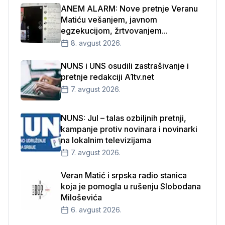
ANEM ALARM: Nove pretnje Veranu
Matiću vešanjem, javnom
egzekucijom, žrtvovanjem...
8. avgust 2026.
NUNS i UNS osudili zastrašivanje i
pretnje redakciji A1tv.net
7. avgust 2026.
NUNS: Jul – talas ozbiljnih pretnji,
kampanje protiv novinara i novinarki
na lokalnim televizijama
7. avgust 2026.
Veran Matić i srpska radio stanica
koja je pomogla u rušenju Slobodana
Miloševića
6. avgust 2026.