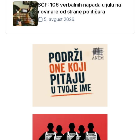
SĆF: 106 verbalnih napada u julu na
novinare od strane političara
5. avgust 2026.