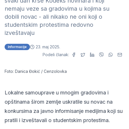
svaki dan krše Kodeks novinara i koji
nemaju veze sa gradovima u kojima su
dobili novac - ali nikako ne oni koji o
studentskim protestima redovno
izveštavaju
23. maj 2025.
Informacije
Podeli članak:
Foto: Danica Đokić / Cenzolovka
Lokalne samouprave u mnogim gradovima i
opštinama širom zemlje uskratile su novac na
konkursima za javno informisanje medijima koji su
pratili i izveštavali o studentskim protestima.