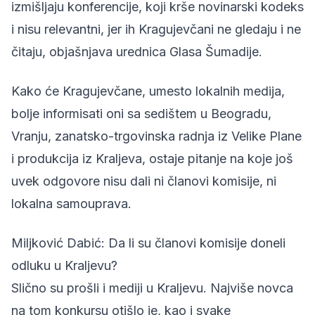
izmišljaju konferencije, koji krše novinarski kodeks
i nisu relevantni, jer ih Kragujevčani ne gledaju i ne
čitaju, objašnjava urednica Glasa Šumadije.
Kako će Kragujevčane, umesto lokalnih medija,
bolje informisati oni sa sedištem u Beogradu,
Vranju, zanatsko-trgovinska radnja iz Velike Plane
i produkcija iz Kraljeva, ostaje pitanje na koje još
uvek odgovore nisu dali ni članovi komisije, ni
lokalna samouprava.
Miljković Dabić: Da li su članovi komisije doneli
odluku u Kraljevu?
Slično su prošli i mediji u Kraljevu. Najviše novca
na tom konkursu otišlo je, kao i svake