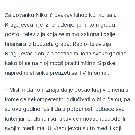
Za Jovanku Nikolić ovakav ishod konkursa u
Kragujevcu nije iznenađenje, jer u tom gradu
postoji televizija koja se mimo zakona i dalje
finansira iz budžeta grada. Radio-televizija
Kragujevac dobija desetine miliona svake godine,
kako bi se na njoj mogli pratiti mitinzi Srpske
napredne stranke preuzeti sa TV Informer.
– Mislim da i oni znaju da je došao kraj vremenu u
kome će nekompetentni odlučivati o bilo čemu, pa
su ove godine rešili da u potpunosti odbace sve
kriterijume, skinuli su rukavice i novac raspodelili
svojim medijima. U Kragujevcu su to mediji koji