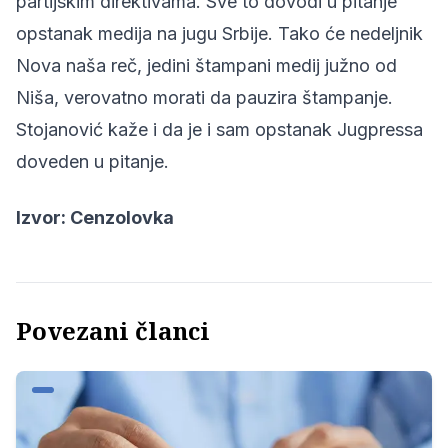
partijskim direktivama. Sve to dovodi u pitanje
opstanak medija na jugu Srbije. Tako će nedeljnik
Nova naša reč, jedini štampani medij južno od
Niša, verovatno morati da pauzira štampanje.
Stojanović kaže i da je i sam opstanak Jugpressa
doveden u pitanje.
Izvor:
Cenzolovka
Povezani članci