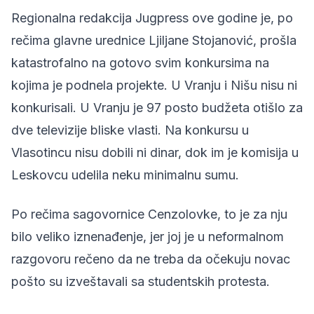
Regionalna redakcija Jugpress ove godine je, po
rečima glavne urednice Ljiljane Stojanović, prošla
katastrofalno na gotovo svim konkursima na
kojima je podnela projekte. U Vranju i Nišu nisu ni
konkurisali. U Vranju je 97 posto budžeta otišlo za
dve televizije bliske vlasti. Na konkursu u
Vlasotincu nisu dobili ni dinar, dok im je komisija u
Leskovcu udelila neku minimalnu sumu.
Po rečima sagovornice Cenzolovke, to je za nju
bilo veliko iznenađenje, jer joj je u neformalnom
razgovoru rečeno da ne treba da očekuju novac
pošto su izveštavali sa studentskih protesta.