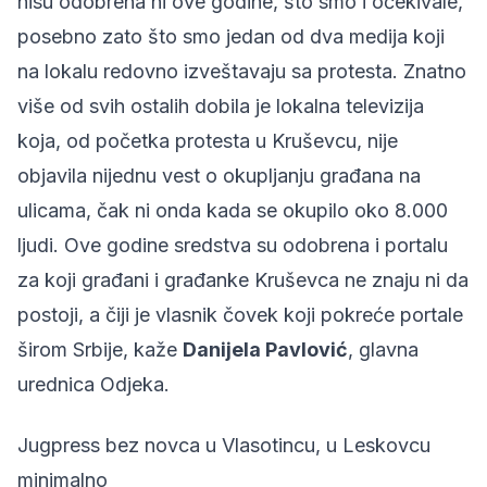
nisu odobrena ni ove godine, što smo i očekivale,
posebno zato što smo jedan od dva medija koji
na lokalu redovno izveštavaju sa protesta. Znatno
više od svih ostalih dobila je lokalna televizija
koja, od početka protesta u Kruševcu, nije
objavila nijednu vest o okupljanju građana na
ulicama, čak ni onda kada se okupilo oko 8.000
ljudi. Ove godine sredstva su odobrena i portalu
za koji građani i građanke Kruševca ne znaju ni da
postoji, a čiji je vlasnik čovek koji pokreće portale
širom Srbije, kaže
Danijela Pavlović
, glavna
urednica Odjeka.
Jugpress bez novca u Vlasotincu, u Leskovcu
minimalno