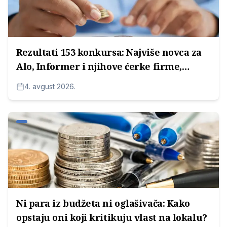
Rezultati 153 konkursa: Najviše novca za
Alo, Informer i njihove ćerke firme,
potom za medijske kuće Radoice
4. avgust 2026.
Milosavljevića
Ni para iz budžeta ni oglašivača: Kako
opstaju oni koji kritikuju vlast na lokalu?