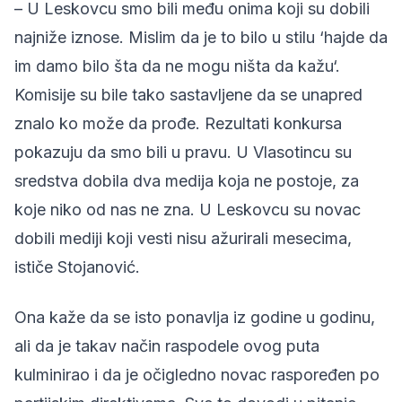
– U Leskovcu smo bili među onima koji su dobili
najniže iznose. Mislim da je to bilo u stilu ‘hajde da
im damo bilo šta da ne mogu ništa da kažu‘.
Komisije su bile tako sastavljene da se unapred
znalo ko može da prođe. Rezultati konkursa
pokazuju da smo bili u pravu. U Vlasotincu su
sredstva dobila dva medija koja ne postoje, za
koje niko od nas ne zna. U Leskovcu su novac
dobili mediji koji vesti nisu ažurirali mesecima,
ističe Stojanović.
Ona kaže da se isto ponavlja iz godine u godinu,
ali da je takav način raspodele ovog puta
kulminirao i da je očigledno novac raspoređen po