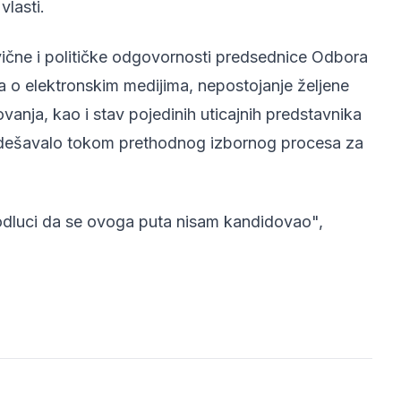
vlasti.
vične i političke odgovornosti predsednice Odbora
a o elektronskim medijima, nepostojanje željene
ovanja, kao i stav pojedinih uticajnih predstavnika
dešavalo tokom prethodnog izbornog procesa za
 odluci da se ovoga puta nisam kandidovao",