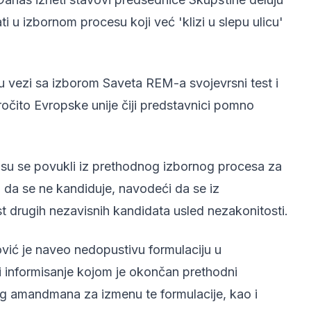
i u izbornom procesu koji već 'klizi u slepu ulicu'
 u vezi sa izborom Saveta REM-a svojevrsni test i
čito Evropske unije čiji predstavnici pomno
 su se povukli iz prethodnog izbornog procesa za
 da se ne kandiduje, navodeći da se iz
drugih nezavisnih kandidata usled nezakonitosti.
vić je naveo nedopustivu formulaciju u
i informisanje kojom je okončan prethodni
og amandmana za izmenu te formulacije, kao i