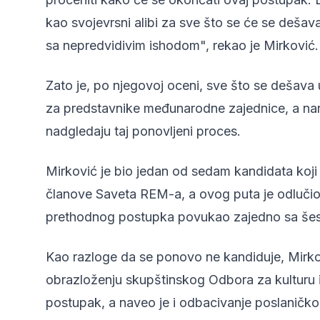
kao svojevrsni alibi za sve što se će se dešavat
sa nepredvidivim ishodom", rekao je Mirković.
Zato je, po njegovoj oceni, sve što se dešava
za predstavnike međunarodne zajednice, a naro
nadgledaju taj ponovljeni proces.
Mirković je bio jedan od sedam kandidata koji
članove Saveta REM-a, a ovog puta je odlučio
prethodnog postupka povukao zajedno sa šest 
Kao razloge da se ponovo ne kandiduje, Mirko
obrazloženju skupštinskog Odbora za kulturu 
postupak, a naveo je i odbacivanje poslaničk