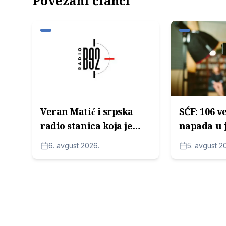
Povezani članci
Veran Matić i srpska
SĆF: 106 v
radio stanica koja je
napada u 
pomogla u rušenju
novinare 
6. avgust 2026.
5. avgust 2
Slobodana Miloševića
političara