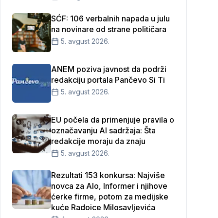
SĆF: 106 verbalnih napada u julu
na novinare od strane političara
5. avgust 2026.
ANEM poziva javnost da podrži
redakciju portala Pančevo Si Ti
5. avgust 2026.
EU počela da primenjuje pravila o
označavanju AI sadržaja: Šta
redakcije moraju da znaju
5. avgust 2026.
Rezultati 153 konkursa: Najviše
novca za Alo, Informer i njihove
ćerke firme, potom za medijske
kuće Radoice Milosavljevića