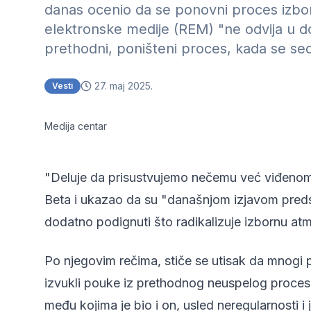
danas ocenio da se ponovni proces izbo
elektronske medije (REM) "ne odvija u 
prethodni, poništeni proces, kada se s
27. maj 2025.
Vesti
Medija centar
"Deluje da prisustvujemo nečemu već viđenom 
Beta i ukazao da su "današnjom izjavom preds
dodatno podignuti što radikalizuje izbornu at
Po njegovim rečima, stiče se utisak da mnogi pr
izvukli pouke iz prethodnog neuspelog proc
među kojima je bio i on, usled neregularnosti i