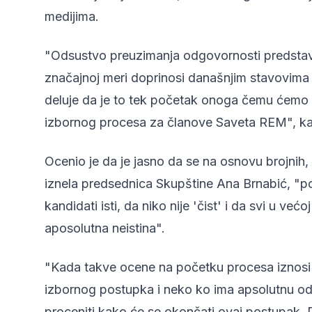
medijima.
"Odsustvo preuzimanja odgovornosti predstav
značajnoj meri doprinosi današnjim stavovima 
deluje da je to tek početak onoga čemu ćemo
izbornog procesa za članove Saveta REM", ka
Ocenio je da je jasno da se na osnovu brojnih,
iznela predsednica Skupštine Ana Brnabić, "pok
kandidati isti, da niko nije 'čist' i da svi u ve
aposolutna neistina".
"Kada takve ocene na početku procesa iznosi 
izbornog postupka i neko ko ima apsolutnu o
proceniti kako će se okončati ovaj postupak. 