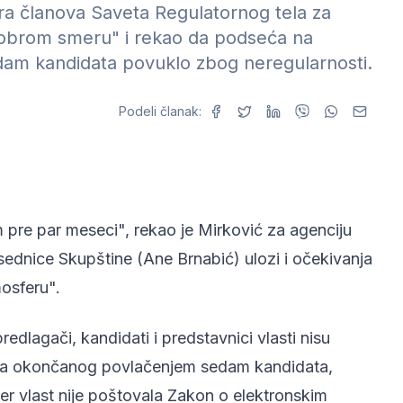
ra članova Saveta Regulatornog tela za
dobrom smeru" i rekao da podseća na
edam kandidata povuklo zbog neregularnosti.
Podeli članak:
pre par meseci", rekao je Mirković za agenciju
ednice Skupštine (Ane Brnabić) ulozi i očekivanja
mosferu".
edlagači, kandidati i predstavnici vlasti nisu
esa okončanog povlačenjem sedam kandidata,
 jer vlast nije poštovala Zakon o elektronskim