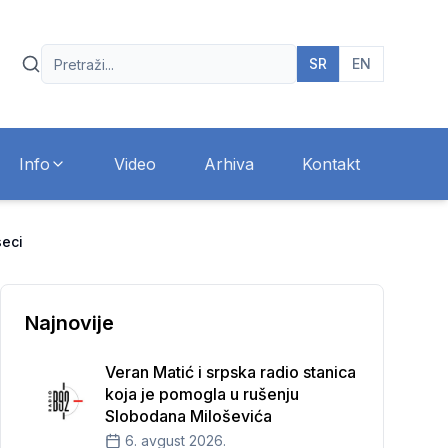
SR
EN
Info
Video
Arhiva
Kontakt
seci
Najnovije
Veran Matić i srpska radio stanica
koja je pomogla u rušenju
Slobodana Miloševića
6. avgust 2026.