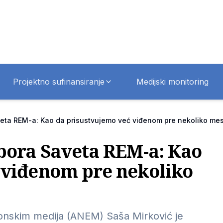
Projektno sufinansiranje
Medijski monitoring
veta REM-a: Kao da prisustvujemo već viđenom pre nekoliko me
zbora Saveta REM-a: Kao
 viđenom pre nekoliko
tronskim medija (ANEM) Saša Mirković je