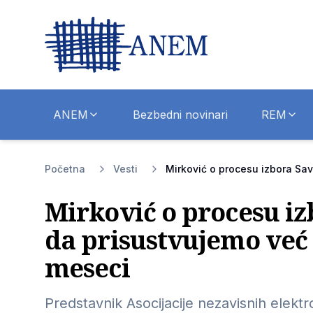
ANEM
Bezbedni novinari
REM
Početna
Vesti
Mirković o procesu izbora Sa
Mirković o procesu i
da prisustvujemo već
meseci
Predstavnik Asocijacije nezavisnih elek