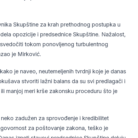
nika Skupštine za krah prethodnog postupka u
dela opozicije i predsednice Skupštine. Nažalost,
 svedočiti tokom ponovljenog turbulentnog
zao je Mirković.
 kako je naveo, neutemeljenih tvrdnji koje je danas
ušava stvoriti lažni balans da su svi predlagači i
ćoj ili manjoj meri krše zakonsku proceduru što je
neko zadužen za sprovođenje i kredibilitet
dgovornost za poštovanje zakona, teško je
Danas izneti stavovi predsednice Skupštine deluju