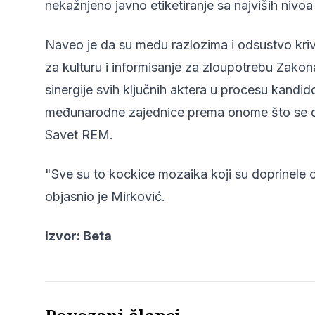
nekažnjeno javno etiketiranje sa najviših nivoa 
Naveo je da su među razlozima i odsustvo kri
za kulturu i informisanje za zloupotrebu Zakon
sinergije svih ključnih aktera u procesu kandid
međunarodne zajednice prema onome što se 
Savet REM.
"Sve su to kockice mozaika koji su doprinele
objasnio je Mirković.
Izvor: Beta