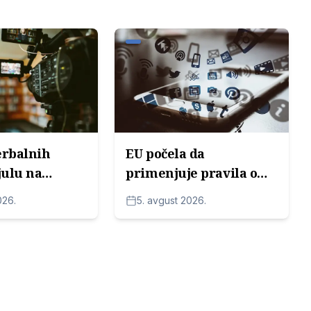
erbalnih
EU počela da
julu na
primenjuje pravila o
od strane
označavanju AI
026.
5. avgust 2026.
sadržaja: Šta redakcije
moraju da znaju