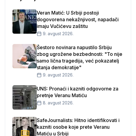
Veran Matić: U Srbiji postoji
dogovorena nekažnjivost, napadači
imaju Vučićevu zaštitu
9. avgust 2026.
Šestoro novinara napustilo Srbiju
zbog ugrožene bezbednosti: "To nije
samo lična tragedija, već pokazatelj
stanja demokratije"
9. avgust 2026.
UNS: Pronaći i kazniti odgovorne za
pretnje Veranu Matiću
8. avgust 2026.
SafeJournalists: Hitno identifikovati i
kazniti osobe koje prete Veranu
Matiću u Srbiji