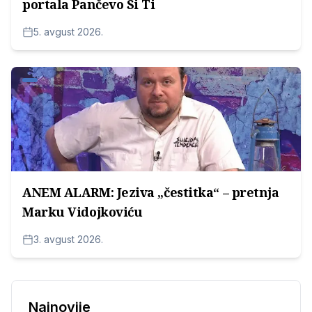
portala Pančevo Si Ti
5. avgust 2026.
ANEM ALARM: Jeziva „čestitka“ – pretnja
Marku Vidojkoviću
3. avgust 2026.
Najnovije