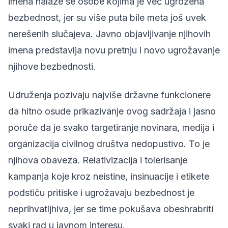
imena nalaze se osobe kojima je već ugrožena
bezbednost, jer su više puta bile meta još uvek
nerešenih slučajeva. Javno objavljivanje njihovih
imena predstavlja novu pretnju i novo ugrožavanje
njihove bezbednosti.
Udruženja pozivaju najviše državne funkcionere
da hitno osude prikazivanje ovog sadržaja i jasno
poruče da je svako targetiranje novinara, medija i
organizacija civilnog društva nedopustivo. To je
njihova obaveza. Relativizacija i tolerisanje
kampanja koje kroz neistine, insinuacije i etikete
podstiču pritiske i ugrožavaju bezbednost je
neprihvatljhiva, jer se time pokušava obeshrabriti
svaki rad u javnom interesu.