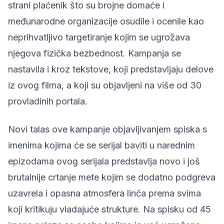
strani plaćenik što su brojne domaće i
međunarodne organizacije osudile i ocenile kao
neprihvatljivo targetiranje kojim se ugrožava
njegova fizička bezbednost. Kampanja se
nastavila i kroz tekstove, koji predstavljaju delove
iz ovog filma, a koji su objavljeni na više od 30
provladinih portala.
Novi talas ove kampanje objavljivanjem spiska s
imenima kojima će se serijal baviti u narednim
epizodama ovog serijala predstavlja novo i još
brutalnije crtanje mete kojim se dodatno podgreva
uzavrela i opasna atmosfera linča prema svima
koji kritikuju vladajuće strukture. Na spisku od 45