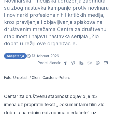
Novinarska i medijska udruženja zabrinuta
su zbog nastavka kampanje protiv novinara
i novinarki profesionalnih i kritičkih medija,
kroz pravljenje i objavljivanje spiskova na
društvenim mrežama Centra za društvenu
stabilnost i najavu nastavka serijala „Zlo
doba“ u režiji ove organizacije.
13. februar 2026.
Saopštenja
Podeli članak:
Foto: Unsplash / Glenn Carstens-Peters
Centar za društvenu stabilnost objavio je 45
imena uz propratni tekst „Dokumentarni film Zlo
doba, u narednim epizodama gledaćete“, uz