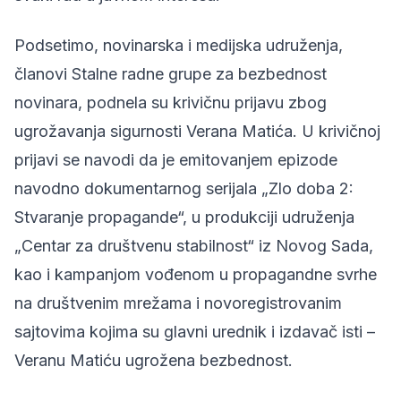
Podsetimo, novinarska i medijska udruženja,
članovi Stalne radne grupe za bezbednost
novinara, podnela su krivičnu prijavu zbog
ugrožavanja sigurnosti Verana Matića. U krivičnoj
prijavi se navodi da je emitovanjem epizode
navodno dokumentarnog serijala „Zlo doba 2:
Stvaranje propagande“, u produkciji udruženja
„Centar za društvenu stabilnost“ iz Novog Sada,
kao i kampanjom vođenom u propagandne svrhe
na društvenim mrežama i novoregistrovanim
sajtovima kojima su glavni urednik i izdavač isti –
Veranu Matiću ugrožena bezbednost.