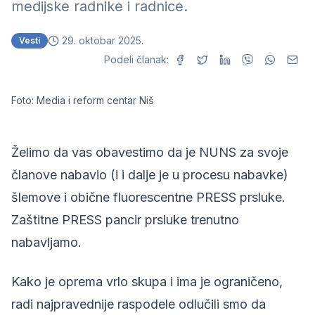
medijske radnike i radnice.
29. oktobar 2025.
Vesti
Podeli članak:
Foto: Media i reform centar Niš
Želimo da vas obavestimo da je NUNS za svoje
članove nabavio (i i dalje je u procesu nabavke)
šlemove i obične fluorescentne PRESS prsluke.
Zaštitne PRESS pancir prsluke trenutno
nabavljamo.
Kako je oprema vrlo skupa i ima je ograničeno,
radi najpravednije raspodele odlučili smo da