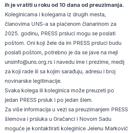
ih je vratiti u roku od 10 dana od preuzimanja.
Koleginicama i kolegama iz drugih mesta,
članovima UNS-a sa plaćenom članarinom za
2025. godinu, PRESS prsluci mogu se poslati
poštom. Oni koji žele da im PRESS prsluci budu
poslati poštom, potrebno je da se jave na mejl
unsinfo@uns.org.rs
i navedu ime i prezime, medij
za koji rade ili sa kojim sarađuju, adresu i broj
novinarske legitimacije.
Svaka kolega ili koleginica može preuzeti po
jedan PRESS prsluk i po jedan šlem.
Za više informacija u vezi sa preuzimanjem PRESS
šlemova i prsluka u Gračanci i Novom Sadu
moguće je kontaktirati koleginice Jelenu Marković