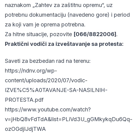
naznakom „Zahtev za zaštitnu opremu“, uz
potrebnu dokumentaciju (navedeno gore) i period
za koji vam je oprema potrebna.
Za hitne situacije, pozovite
[066/8822006]
.
Praktični vodiči za izveštavanje sa protesta:
Saveti za bezbedan rad na terenu:
https://ndnv.org/wp-
content/uploads/2020/07/vodic-
IZVE%C5%A0TAVANJE-SA-NASILNIH-
PROTESTA.pdf
https://www.youtube.com/watch?
v=jHbQ8vFdTdA&list=PLiVd3U_gGMkykqDu6Qq-
ozOGdjIJdjTWA