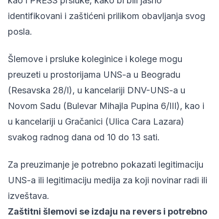
kao i PRESS prsluke, kako bi bili jasno
identifikovani i zaštićeni prilikom obavljanja svog
posla.
Šlemove i prsluke koleginice i kolege mogu
preuzeti u prostorijama UNS-a u Beogradu
(Resavska 28/I), u kancelariji DNV-UNS-a u
Novom Sadu (Bulevar Mihajla Pupina 6/III), kao i
u kancelariji u Gračanici (Ulica Cara Lazara)
svakog radnog dana od 10 do 13 sati.
Za preuzimanje je potrebno pokazati legitimaciju
UNS-a ili legitimaciju medija za koji novinar radi ili
izveštava.
Zaštitni šlemovi se izdaju na revers i potrebno