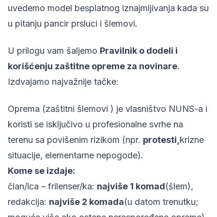
uvedemo model besplatnog iznajmljivanja kada su
u pitanju pancir prsluci i šlemovi.
U prilogu vam šaljemo
Pravilnik o dodeli i
korišćenju zaštitne opreme za novinare
.
Izdvajamo najvažnije tačke:
Oprema (zaštitni šlemovi ) je vlasništvo NUNS-a i
koristi se isključivo u profesionalne svrhe na
terenu sa povišenim rizikom (npr.
protesti,
krizne
situacije, elementarne nepogode).
Kome se izdaje:
član/ica – frilenser/ka:
najviše 1 komad
(šlem),
redakcija:
najviše 2 komada
(u datom trenutku;