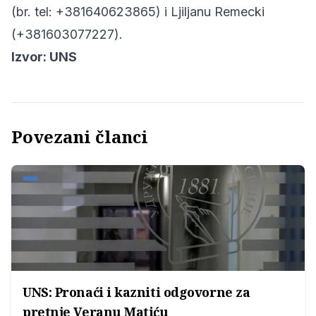
(br. tel: +381640623865) i Ljiljanu Remecki
(+381603077227).
Izvor:
UNS
Povezani članci
UNS: Pronaći i kazniti odgovorne za
pretnje Veranu Matiću