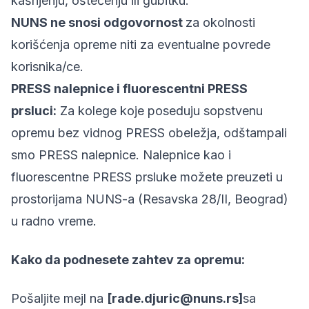
kašnjenju, oštećenju ili gubitku.
NUNS ne snosi odgovornost
za okolnosti
korišćenja opreme niti za eventualne povrede
korisnika/ce.
PRESS nalepnice i fluorescentni PRESS
prsluci:
Za kolege koje poseduju sopstvenu
opremu bez vidnog PRESS obeležja, odštampali
smo PRESS nalepnice. Nalepnice kao i
fluorescentne PRESS prsluke možete preuzeti u
prostorijama NUNS-a (Resavska 28/II, Beograd)
u radno vreme.
Kako da podnesete zahtev za opremu:
Pošaljite mejl na
[rade.djuric@nuns.rs]
sa