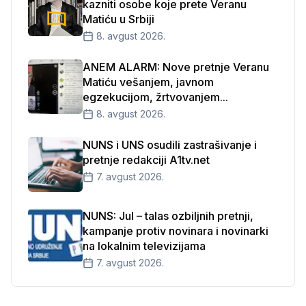
kazniti osobe koje prete Veranu
Matiću u Srbiji
8. avgust 2026.
ANEM ALARM: Nove pretnje Veranu
Matiću vešanjem, javnom
egzekucijom, žrtvovanjem...
8. avgust 2026.
NUNS i UNS osudili zastrašivanje i
pretnje redakciji A1tv.net
7. avgust 2026.
NUNS: Jul – talas ozbiljnih pretnji,
kampanje protiv novinara i novinarki
na lokalnim televizijama
7. avgust 2026.