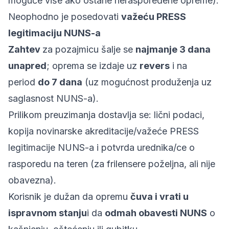
moguće više ako ostane neraspoređene opreme).
Neophodno je posedovati
važeću PRESS
legitimaciju NUNS-a
Zahtev
za pozajmicu šalje se
najmanje 3 dana
unapred
; oprema se izdaje uz
revers
i na
period
do 7 dana
(uz mogućnost produženja uz
saglasnost NUNS-a).
Prilikom preuzimanja dostavlja se: lični podaci,
kopija novinarske akreditacije/važeće PRESS
legitimacije NUNS-a i potvrda urednika/ce o
rasporedu na teren (za frilensere poželjna, ali nije
obavezna).
Korisnik je dužan da opremu
čuva i vrati u
ispravnom stanju
i da
odmah obavesti NUNS
o