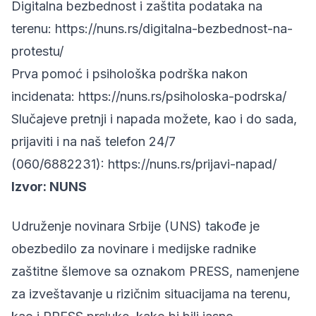
Digitalna bezbednost i zaštita podataka na
terenu:
https://nuns.rs/digitalna-bezbednost-na-
protestu/
Prva pomoć i psihološka podrška nakon
incidenata:
https://nuns.rs/psiholoska-podrska/
Slučajeve pretnji i napada možete, kao i do sada,
prijaviti i na naš telefon 24/7
(060/6882231):
https://nuns.rs/prijavi-napad/
Izvor:
NUNS
Udruženje novinara Srbije (UNS) takođe je
obezbedilo za novinare i medijske radnike
zaštitne šlemove sa oznakom PRESS, namenjene
za izveštavanje u rizičnim situacijama na terenu,