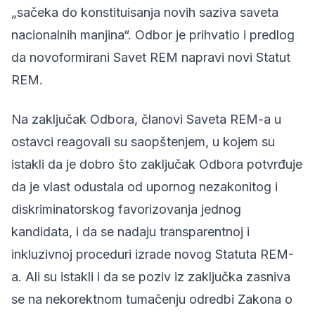
„sačeka do konstituisanja novih saziva saveta
nacionalnih manjina“. Odbor je prihvatio i predlog
da novoformirani Savet REM napravi novi Statut
REM.
Na zaključak Odbora,
članovi Saveta REM-a u
ostavci reagovali su saopštenjem,
u kojem su
istakli da je dobro što zaključak Odbora potvrđuje
da je vlast odustala od upornog nezakonitog i
diskriminatorskog favorizovanja jednog
kandidata, i da se nadaju transparentnoj i
inkluzivnoj proceduri izrade novog Statuta REM-
a. Ali su istakli i da se poziv iz zaključka zasniva
se na nekorektnom tumačenju odredbi Zakona o