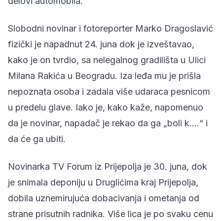
delovi automobila.
Slobodni novinar i
fotoreporter Marko Dragoslavić
fizički je napadnut 24. juna dok je izveštavao,
kako je on tvrdio, sa nelegalnog gradilišta u Ulici
Milana Rakića u Beogradu. Iza leđa mu je prišla
nepoznata osoba i zadala više udaraca pesnicom
u predelu glave. Iako je, kako kaže, napomenuo
da je novinar, napadač je rekao da ga „boli k….“ i
da će ga ubiti.
Novinarka TV Forum
iz Prijepolja je 30. juna, dok
je snimala deponiju u Druglićima kraj Prijepolja,
dobila uznemirujuća dobacivanja i ometanja od
strane prisutnih radnika. Više lica je po svaku cenu