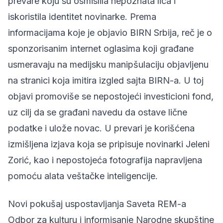
prevare koju su osmislila nepoznata lica i
iskoristila identitet novinarke. Prema
informacijama koje je objavio BIRN Srbija, reč je o
sponzorisanim internet oglasima koji građane
usmeravaju na medijsku manipšulaciju objavljenu
na stranici koja imitira izgled sajta BIRN-a. U toj
objavi promoviše se nepostojeći investicioni fond,
uz cilj da se građani navedu da ostave lične
podatke i ulože novac. U prevari je korišćena
izmišljena izjava koja se pripisuje novinarki Jeleni
Zorić, kao i nepostojeća fotografija napravljena
pomoću alata veštačke inteligencije.
Novi pokušaj uspostavljanja Saveta REM-a
Odbor za kulturu i informisanje Narodne skupštine