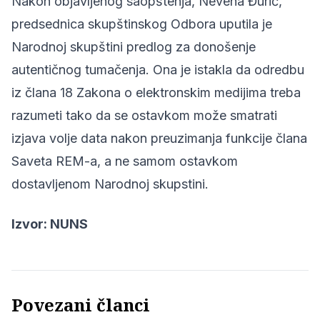
Nakon objavljenog saopštenja, Nevena Đurić,
predsednica skupštinskog Odbora uputila je
Narodnoj skupštini predlog za donošenje
autentičnog tumačenja. Ona je istakla da odredbu
iz člana 18 Zakona o elektronskim medijima treba
razumeti tako da se ostavkom može smatrati
izjava volje data nakon preuzimanja funkcije člana
Saveta REM-a, a ne samom ostavkom
dostavljenom Narodnoj skupstini.
Izvor:
NUNS
Povezani članci