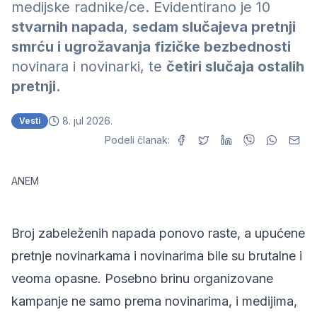
medijske radnike/ce. Evidentirano je 10
stvarnih napada
,
sedam slučajeva pretnji
smrću i ugrožavanja fizičke bezbednosti
novinara i novinarki, te
četiri slučaja ostalih
pretnji.
8. jul 2026.
Vesti
Podeli članak:
ANEM
Broj zabeleženih napada ponovo raste, a upućene
pretnje novinarkama i novinarima bile su brutalne i
veoma opasne. Posebno brinu organizovane
kampanje ne samo prema novinarima, i medijima,