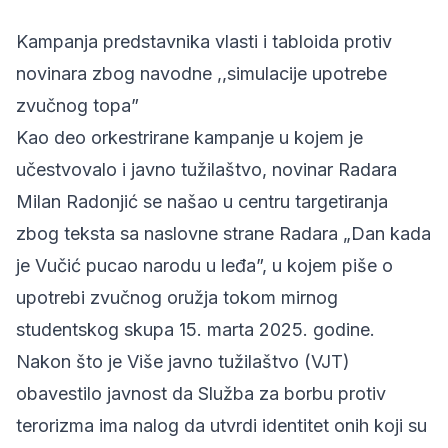
Kampanja predstavnika vlasti i tabloida protiv
novinara zbog navodne ,,simulacije upotrebe
zvučnog topa”
Kao deo orkestrirane kampanje u kojem je
učestvovalo i javno tužilaštvo,
novinar Radara
Milan Radonjić
se našao u centru targetiranja
zbog teksta sa naslovne strane Radara „Dan kada
je Vučić pucao narodu u leđa”, u kojem piše o
upotrebi zvučnog oružja tokom mirnog
studentskog skupa 15. marta 2025. godine.
Nakon što je Više javno tužilaštvo (VJT)
obavestilo javnost da Služba za borbu protiv
terorizma ima nalog da utvrdi identitet onih koji su