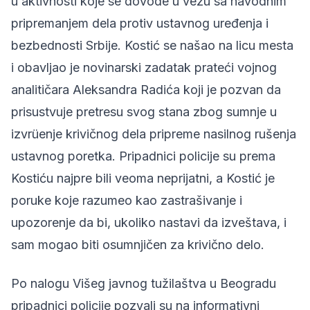
u aktivnosti koje se dovode u vezu sa navodnim
pripremanjem dela protiv ustavnog uređenja i
bezbednosti Srbije. Kostić se našao na licu mesta
i obavljao je novinarski zadatak prateći vojnog
analitičara Aleksandra Radića koji je pozvan da
prisustvuje pretresu svog stana zbog sumnje u
izvrüenje krivičnog dela pripreme nasilnog rušenja
ustavnog poretka. Pripadnici policije su prema
Kostiću najpre bili veoma neprijatni, a Kostić je
poruke koje razumeo kao zastrašivanje i
upozorenje da bi, ukoliko nastavi da izveštava, i
sam mogao biti osumnjičen za krivično delo.
Po nalogu Višeg javnog tužilaštva u Beogradu
pripadnici policije pozvali su na informativni