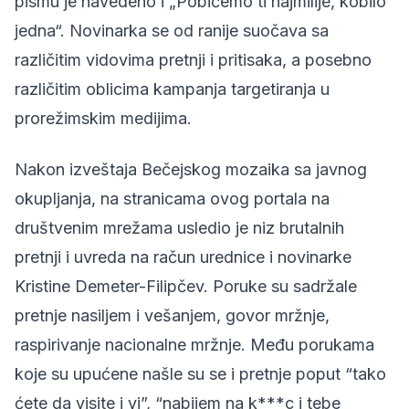
pismu je navedeno i „Pobićemo ti najmilije, kobilo
jedna“. Novinarka se od ranije suočava sa
različitim vidovima pretnji i pritisaka, a posebno
različitim oblicima kampanja targetiranja u
prorežimskim medijima.
Nakon izveštaja Bečejskog mozaika sa javnog
okupljanja, na stranicama ovog portala na
društvenim mrežama usledio je niz brutalnih
pretnji i uvreda na račun
urednice i novinarke
Kristine Demeter-Filipčev
. Poruke su sadržale
pretnje nasiljem i vešanjem, govor mržnje,
raspirivanje nacionalne mržnje. Među porukama
koje su upućene našle su se i pretnje poput “tako
ćete da visite i vi”, “nabijem na k***c i tebe