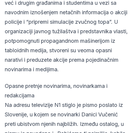
već i drugim građanima i studentima u vezi sa
navodnim iznošenjem netačnih informacija o akciji
policije i “pripremi simulacije zvučnog topa”. U
organizaciji javnog tužilaštva i predstavnika vlasti,
potpomognuti propagandnom mašinerijom iz
tabloidnih medija, stvoreni su veoma opasni
narativi i preduzete akcije prema pojedinačnim
novinarima i medijima.
Opasne pretnje novinarima, novinarkama i
redakcijama
Na adresu televizije N1 stiglo je pismo poslato iz
Slovenije, u kojem se
novinarki Danici Vučenić
preti ubistvom njenih najbližih. Između ostalog, u