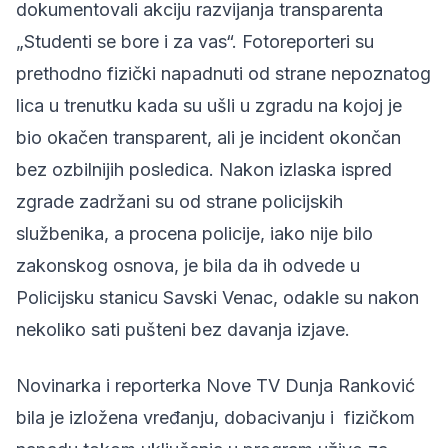
dokumentovali akciju razvijanja transparenta
„Studenti se bore i za vas“. Fotoreporteri su
prethodno fizički napadnuti od strane nepoznatog
lica u trenutku kada su ušli u zgradu na kojoj je
bio okačen transparent, ali je incident okončan
bez ozbilnijih posledica. Nakon izlaska ispred
zgrade zadržani su od strane policijskih
službenika, a procena policije, iako nije bilo
zakonskog osnova, je bila da ih odvede u
Policijsku stanicu Savski Venac, odakle su nakon
nekoliko sati pušteni bez davanja izjave.
Novinarka i
reporterka Nove TV Dunja Ranković
bila je izložena vređanju, dobacivanju i fizičkom