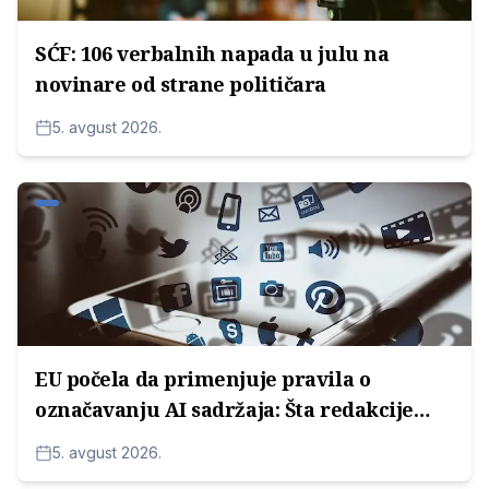
SĆF: 106 verbalnih napada u julu na
novinare od strane političara
5. avgust 2026.
EU počela da primenjuje pravila o
označavanju AI sadržaja: Šta redakcije
moraju da znaju
5. avgust 2026.