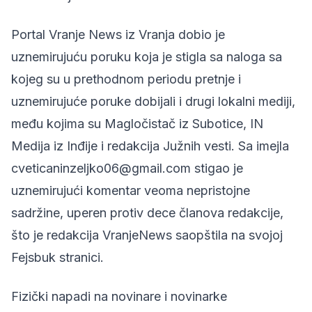
Portal Vranje News iz Vranja
dobio je
uznemirujuću poruku koja je stigla sa naloga sa
kojeg su u prethodnom periodu pretnje i
uznemirujuće poruke dobijali i drugi lokalni mediji,
među kojima su Magločistač iz Subotice, IN
Medija iz Inđije i redakcija Južnih vesti. Sa imejla
cveticaninzeljko06@gmail.com
stigao je
uznemirujući komentar veoma nepristojne
sadržine, uperen protiv dece članova redakcije,
što je redakcija VranjeNews saopštila na svojoj
Fejsbuk stranici.
Fizički napadi na novinare i novinarke