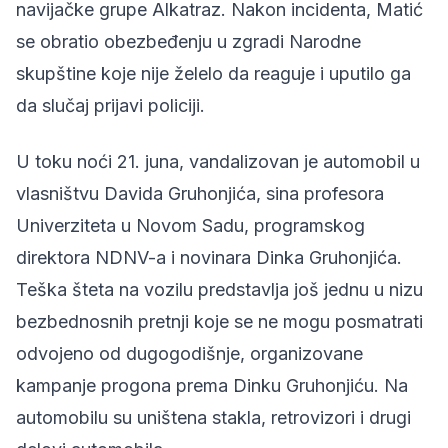
navijačke grupe Alkatraz. Nakon incidenta, Matić
se obratio obezbeđenju u zgradi Narodne
skupštine koje nije želelo da reaguje i uputilo ga
da slučaj prijavi policiji.
U toku noći 21. juna, vandalizovan je automobil u
vlasništvu
Davida Gruhonjića, sina profesora
Univerziteta u Novom Sadu, programskog
direktora NDNV-a i novinara Dinka Gruhonjića.
Teška šteta na vozilu predstavlja još jednu u nizu
bezbednosnih pretnji koje se ne mogu posmatrati
odvojeno od dugogodišnje, organizovane
kampanje progona prema Dinku Gruhonjiću. Na
automobilu su uništena stakla, retrovizori i drugi