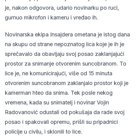
je, nakon odgovora, udario novinarku po ruci,
gurnuo mikrofon i kameru i vređao ih.
Novinarska ekipa Insajdera
ometana je istog dana
na skupu od strane nepoznatog lica koje je ih je
sprečavalo da obavljaju svoj posao zaklanjajući
prostor za snimanje otvorenim suncobranom. To
lice je, ne komunicirajući, više od 15 minuta
otvorenim suncobranom zaklanjalo prostor koji je
kamerman hteo da snima. Tek posle nekog
vremena, kada su snimatelj i novinar Vojin
Radovanović odustali od pokušaja da rade svoj
posao i spakovali opremu, prišli su pripadnici
policije u civilu, i sklonili to lice.