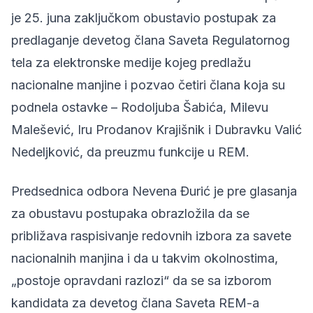
je 25. juna zaključkom obustavio postupak za
predlaganje devetog člana Saveta Regulatornog
tela za elektronske medije kojeg predlažu
nacionalne manjine i pozvao četiri člana koja su
podnela ostavke – Rodoljuba Šabića, Milevu
Malešević, Iru Prodanov Krajišnik i Dubravku Valić
Nedeljković, da preuzmu funkcije u REM.
Predsednica odbora Nevena Đurić je pre glasanja
za obustavu postupaka obrazložila da se
približava raspisivanje redovnih izbora za savete
nacionalnih manjina i da u takvim okolnostima,
„postoje opravdani razlozi“ da se sa izborom
kandidata za devetog člana Saveta REM-a