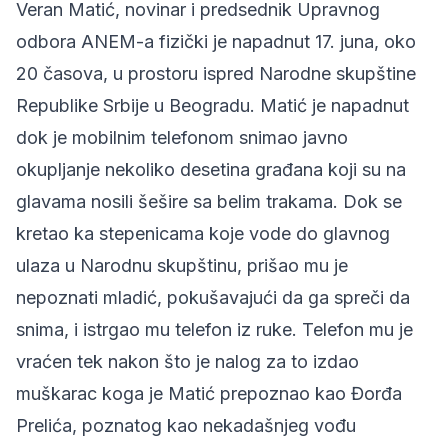
Veran Matić, novinar i predsednik Upravnog
odbora ANEM-a
fizički je napadnut 17. juna, oko
20 časova, u prostoru ispred Narodne skupštine
Republike Srbije u Beogradu. Matić je napadnut
dok je mobilnim telefonom snimao javno
okupljanje nekoliko desetina građana koji su na
glavama nosili šešire sa belim trakama. Dok se
kretao ka stepenicama koje vode do glavnog
ulaza u Narodnu skupštinu, prišao mu je
nepoznati mladić, pokušavajući da ga spreči da
snima, i istrgao mu telefon iz ruke. Telefon mu je
vraćen tek nakon što je nalog za to izdao
muškarac koga je Matić prepoznao kao Đorđa
Prelića, poznatog kao nekadašnjeg vođu