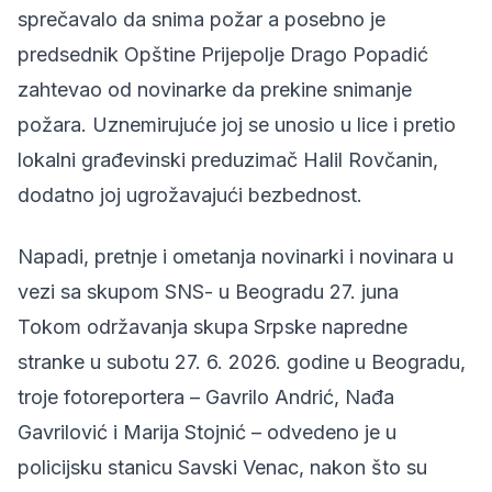
sprečavalo da snima požar a posebno je
predsednik Opštine Prijepolje Drago Popadić
zahtevao od novinarke da prekine snimanje
požara. Uznemirujuće joj se unosio u lice i pretio
lokalni građevinski preduzimač Halil Rovčanin,
dodatno joj ugrožavajući bezbednost.
Napadi, pretnje i ometanja novinarki i novinara u
vezi sa skupom SNS- u Beogradu 27. juna
Tokom održavanja skupa Srpske napredne
stranke u subotu 27. 6. 2026. godine u Beogradu,
troje
fotoreportera – Gavrilo Andrić, Nađa
Gavrilović i Marija Stojnić
– odvedeno je u
policijsku stanicu Savski Venac, nakon što su