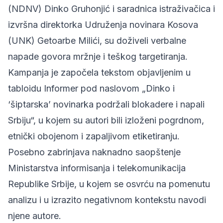
(NDNV)
Dinko Gruhonjić i saradnica istraživačica i
izvršna direktorka Udruženja novinara Kosova
(UNK) Getoarbe Milići,
su doživeli verbalne
napade govora mržnje i teškog targetiranja.
Kampanja je započela tekstom objavljenim u
tabloidu Informer pod naslovom „Dinko i
‘šiptarska’ novinarka podržali blokadere i napali
Srbiju“, u kojem su autori bili izloženi pogrdnom,
etnički obojenom i zapaljivom etiketiranju.
Posebno zabrinjava naknadno saopštenje
Ministarstva informisanja i telekomunikacija
Republike Srbije, u kojem se osvrću na pomenutu
analizu i u izrazito negativnom kontekstu navodi
njene autore.