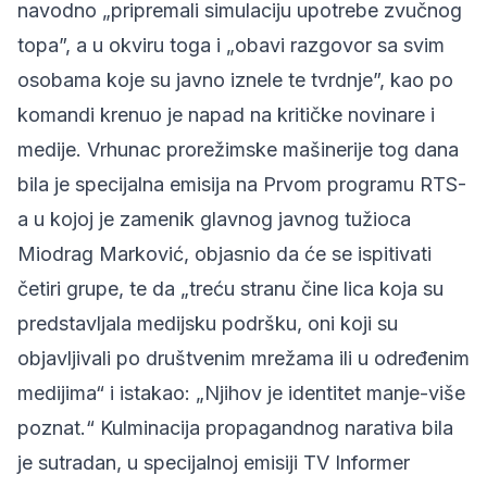
navodno „pripremali simulaciju upotrebe zvučnog
topa”, a u okviru toga i „obavi razgovor sa svim
osobama koje su javno iznele te tvrdnje”, kao po
komandi krenuo je napad na kritičke novinare i
medije. Vrhunac prorežimske mašinerije tog dana
bila je specijalna emisija na Prvom programu RTS-
a u kojoj je zamenik glavnog javnog tužioca
Miodrag Marković, objasnio da će se ispitivati
četiri grupe, te da „treću stranu čine lica koja su
predstavljala medijsku podršku, oni koji su
objavljivali po društvenim mrežama ili u određenim
medijima“ i istakao: „Njihov je identitet manje-više
poznat.“ Kulminacija propagandnog narativa bila
je sutradan, u specijalnoj emisiji TV Informer