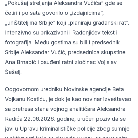
„Pokušaj streljanja Aleksandra Vučića” gde se
četiri i po sata govorilo o „izdajnicima”,
„uništiteljima Srbije” koji „planiraju građanski rat”.
Intenzivno su prikazivani i Radonjićev tekst i
fotografija. Među gostima su bili i predsednik
Srbije Aleksandar Vučić, predsednica skupstine
Ana Brnabić i osuđeni ratni zločinac Vojislav
Šešelj.
Odgovornom uredniku Novinske agencije Beta
Vojkanu Kostiću,
je dok je kao novinar izveštavao
sa pretresa stana vojnog analitičara Aleksandra
Radića 22.06.2026. godine, uručen poziv da se
javi u Upravu kriminalističke policije zbog sumnje