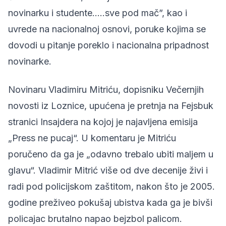
novinarku i studente…..sve pod mač”, kao i
uvrede na nacionalnoj osnovi, poruke kojima se
dovodi u pitanje poreklo i nacionalna pripadnost
novinarke.
Novinaru Vladimiru Mitriću,
dopisniku Večernjih
novosti iz Loznice, upućena je pretnja na Fejsbuk
stranici Insajdera na kojoj je najavljena emisija
„Press ne pucaj“. U komentaru je Mitriću
poručeno da ga je „odavno trebalo ubiti maljem u
glavu“. Vladimir Mitrić više od dve decenije živi i
radi pod policijskom zaštitom, nakon što je 2005.
godine preživeo pokušaj ubistva kada ga je bivši
policajac brutalno napao bejzbol palicom.