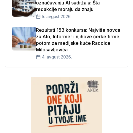
označavanju AI sadržaja: Šta
redakcije moraju da znaju
5. avgust 2026.
Rezultati 153 konkursa: Najviše novca
za Alo, Informer i njihove ćerke firme,
potom za medijske kuće Radoice
Milosavljevića
4. avgust 2026.