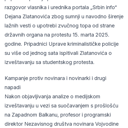
razgovor vlasnika i
urednika portala „Srbin info“
Dejana Zlatanovića
zbog sumnji u navodno širenje
lažnih vesti o upotrebi zvučnog topa od strane
državnih organa na protestu 15. marta 2025.
godine. Pripadnici Uprave kriminalističke policije
su više od jednog sata ispitivali Zlatanovića o
izveštavanju sa studentskog protesta.
Kampanje protiv novinara i novinarki i drugi
napadi
Nakon objavljivanja analize o medijskom
izveštavanju u vezi sa suočavanjem s prošlošću
na Zapadnom Balkanu, profesor i programski
direktor Nezavisnog društva novinara Vojvodine