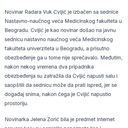
Novinar Radara Vuk Cvijić
je izbačen sa sednice
Nastavno-naučnog veća Medicinskog fakulteta u
Beogradu. Cvijić je kao novinar došao na javnu
sednicu nastavno naučnog veća Medicinskog
fakulteta univerziteta u Beogradu, a prisutno
obezbeđenje ga u tome nije sprečavalo. Međutim,
nakon nekog vremena dva pripadnika
obezbeđenja su zatražila da Cvijić napusti salu i
saopštili da sednicu može da prati ispred, jer se
događaj snima, nakon čega je Cvijić napustio
prostoriju.
Novinarka Jelena Zorić
bila je predmet internet