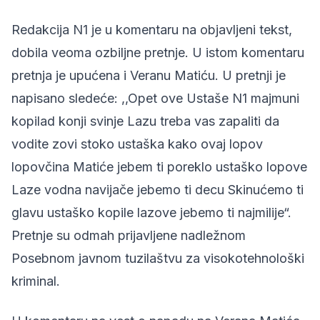
Redakcija N1
je u komentaru na objavljeni tekst,
dobila veoma ozbiljne pretnje. U istom komentaru
pretnja je upućena i Veranu Matiću. U pretnji je
napisano sledeće: ,
,Opet ove Ustaše N1 majmuni
kopilad konji svinje Lazu treba vas zapaliti da
vodite zovi stoko ustaška kako ovaj lopov
lopovčina Matiće jebem ti poreklo ustaško lopove
Laze vodna navijače jebemo ti decu Skinućemo ti
glavu ustaško kopile lazove jebemo ti najmilije“.
Pretnje su odmah prijavljene nadležnom
Posebnom javnom tuzilaštvu za visokotehnološki
kriminal.