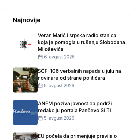
Najnovije
Veran Matić i srpska radio stanica
koja je pomogla u rušenju Slobodana
Miloševića
6. avgust 2026.
SĆF: 106 verbalnih napada u julu na
novinare od strane političara
5. avgust 2026.
ANEM poziva javnost da podrži
redakciju portala Pančevo Si Ti
5. avgust 2026.
EU počela da primenjuje pravila o