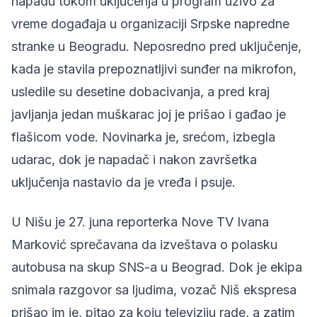
napadu tokom uključenja u program uživo za
vreme događaja u organizaciji Srpske napredne
stranke u Beogradu. Neposredno pred uključenje,
kada je stavila prepoznatljivi sunđer na mikrofon,
usledile su desetine dobacivanja, a pred kraj
javljanja jedan muškarac joj je prišao i gađao je
flašicom vode. Novinarka je, srećom, izbegla
udarac, dok je napadač i nakon završetka
uključenja nastavio da je vređa i psuje.
U Nišu je 27. juna
reporterka Nove TV Ivana
Marković
sprečavana da izveštava o polasku
autobusa na skup SNS-a u Beograd. Dok je ekipa
snimala razgovor sa ljudima, vozač Niš ekspresa
prišao im je, pitao za koju televiziju rade, a zatim