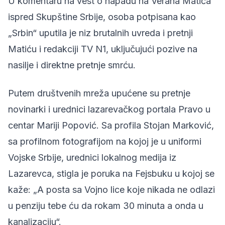
U komentaru na vest o
napadu na Verana Matića
ispred Skupštine Srbije, osoba potpisana kao
„Srbin“ uputila je niz brutalnih uvreda i pretnji
Matiću i redakciji TV N1, uključujući pozive na
nasilje i direktne pretnje smrću.
Putem društvenih mreža upućene su pretnje
novinarki i urednici lazarevačkog portala Pravo u
centar
Mariji Popović.
Sa profila Stojan Marković,
sa profilnom fotografijom na kojoj je u uniformi
Vojske Srbije, urednici lokalnog medija iz
Lazarevca, stigla je poruka na Fejsbuku u kojoj se
kaže: „A posta sa Vojno lice koje nikada ne odlazi
u penziju tebe ću da rokam 30 minuta a onda u
kanalizaciju“.