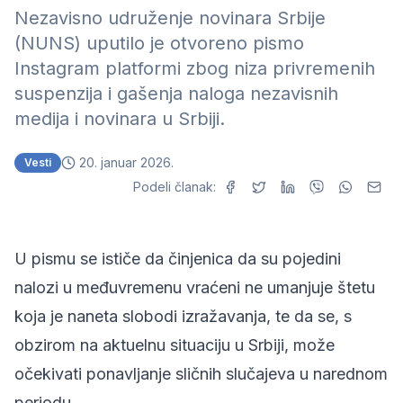
Nezavisno udruženje novinara Srbije
(NUNS) uputilo je otvoreno pismo
Instagram platformi zbog niza privremenih
suspenzija i gašenja naloga nezavisnih
medija i novinara u Srbiji.
20. januar 2026.
Vesti
Podeli članak:
U pismu se ističe da činjenica da su pojedini
nalozi u međuvremenu vraćeni ne umanjuje štetu
koja je naneta slobodi izražavanja, te da se, s
obzirom na aktuelnu situaciju u Srbiji, može
očekivati ponavljanje sličnih slučajeva u narednom
periodu.