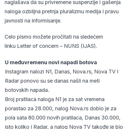
naglašava da su privremene suspenzije i gašenja
naloga ozbiljna pretnja pluralizmu medija i pravu
javnosti na informisanje.
Celo pismo možete pročitati na sledećem
linku
Letter of concern – NUNS (IJAS)
.
U međuvremenu novi napadi botova
Instagram nalozi N1, Danas, Nova.rs, Nova TV I
Radar ponovo su se danas našli na meti
botovskih napada.
Broj pratilaca naloga N1 je za sat vremena
porastao za 28.000, nalog Nova.rs dobio je za
pola sata 80.000 novih pratilaca, Danas 30.000,
isto koliko i Radar, a nalog Nova TV takođe je bio