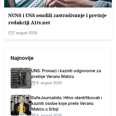
NUNS i UNS osudili zastrašivanje i pretnje
redakciji A1tv.net
7. avgust 2026.
Najnovije
UNS: Pronaći i kazniti odgovorne za
pretnje Veranu Matiću
8. avgust 2026.
SafeJournalists: Hitno identifikovati i
kazniti osobe koje prete Veranu
Matiću u Srbiji
8. avgust 2026.