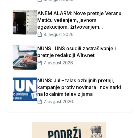
ANEM ALARM: Nove pretnje Veranu
Matiću vešanjem, javnom
egzekucijom, žrtvovanjem...
8. avgust 2026.
NUNS i UNS osudili zastrašivanje i
pretnje redakciji A1tv.net
7. avgust 2026.
NUNS: Jul – talas ozbiljnih pretnji,
kampanje protiv novinara i novinarki
na lokalnim televizijama
7. avgust 2026.