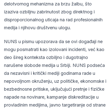
delotvornog mehanizma za brzu žalbu, što
izaziva ozbiljnu zabrinutost zbog direktnog i
disproporcionalnog uticaja na rad profesionalnih
medija i njihovu društvenu ulogu.
NUNS u pismu upozorava da se ovi događaji ne
mogu posmatrati kao izolovani incidenti, već kao
deo šireg konteksta ozbiljno i dugotrajno
narušene slobode medija u Srbiji. NUNS podseća
da nezavisni i kritički mediji godinama rade u
nepovoljnom okruženju, uz političke, ekonomske i
bezbednosne pritiske, uključujući pretnje i fizičke
napade na novinare, kampanje diskreditacije u
provladinim medijima, javno targetiranje od strane