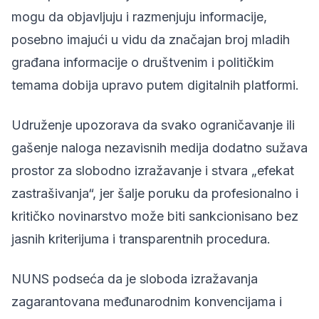
mogu da objavljuju i razmenjuju informacije,
posebno imajući u vidu da značajan broj mladih
građana informacije o društvenim i političkim
temama dobija upravo putem digitalnih platformi.
Udruženje upozorava da svako ograničavanje ili
gašenje naloga nezavisnih medija dodatno sužava
prostor za slobodno izražavanje i stvara „efekat
zastrašivanja“, jer šalje poruku da profesionalno i
kritičko novinarstvo može biti sankcionisano bez
jasnih kriterijuma i transparentnih procedura.
NUNS podseća da je sloboda izražavanja
zagarantovana međunarodnim konvencijama i