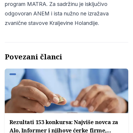
program MATRA. Za sadržinu je isključivo
odgovoran ANEM i ista nužno ne izražava
zvanične stavove Kraljevine Holandije.
Povezani članci
Rezultati 153 konkursa: Najviše novca za
Alo, Informer i njihove ćerke firme,