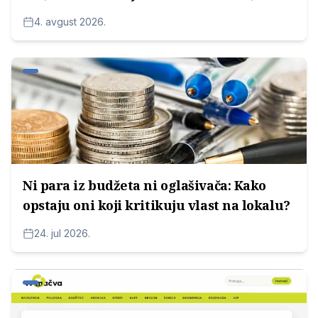
potom za medijske kuće Radoice
4. avgust 2026.
Milosavljevića
Ni para iz budžeta ni oglašivača: Kako
opstaju oni koji kritikuju vlast na lokalu?
24. jul 2026.