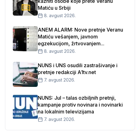
kazniti osobe koje prete Veranu
Matiću u Srbiji
8. avgust 2026.
ANEM ALARM: Nove pretnje Veranu
Matiću vešanjem, javnom
egzekucijom, žrtvovanjem...
8. avgust 2026.
NUNS i UNS osudili zastrašivanje i
pretnje redakciji A1tv.net
7. avgust 2026.
NUNS: Jul – talas ozbiljnih pretnji,
kampanje protiv novinara i novinarki
na lokalnim televizijama
7. avgust 2026.