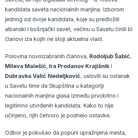
kandidata saveta nacionalnih manjina. Izborom
jednog od dvoje kandidata, koje su predložili
albanski i bošnjački savet, većinu u Savetu činili bi
članovi iza kojih ne stoji aktuelna vlast.
Polovina novoizabranih članova,
Rodoljub Šabić
,
Mileva Malešić, Ira Prodanov Krajišnik
i
Dubravka Valić
Nedeljković
, uslovili su ostanak
u Savetu time da Skupština u kategoriji
nacionalnih manjina glasa između prvobitno i
legitimno utvrđenih kandidata. Kako to nije
učinjeno, njih četvoro je
podnelo ostavke
.
Odbor je pokušao da popuni upražnjena mesta,