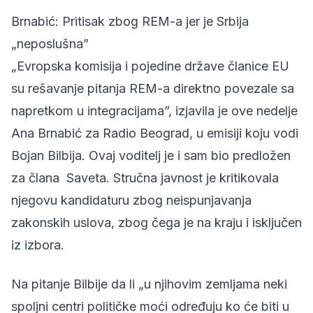
Brnabić: Pritisak zbog REM-a jer je Srbija
„neposlušna”
„Evropska komisija i pojedine države članice EU
su rešavanje pitanja REM-a direktno povezale sa
napretkom u integracijama”,
izjavila je
ove nedelje
Ana Brnabić za Radio Beograd, u emisiji koju vodi
Bojan Bilbija. Ovaj voditelj je i sam bio predložen
za člana Saveta. Stručna javnost je kritikovala
njegovu kandidaturu
zbog neispunjavanja
zakonskih uslova, zbog čega je na kraju i isključen
iz izbora.
Na pitanje Bilbije da li „u njihovim zemljama neki
spoljni centri političke moći određuju ko će biti u