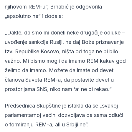
njihovom REM-u”, Brnabić je odgovorila
„apsolutno ne” i dodala:
„Dakle, da smo mi doneli neke drugačije odluke –
uvođenje sankcija Rusiji, ne daj Bože priznavanje
tzv. Republike Kosovo, ništa od toga ne bi bilo
važno. Mi bismo mogli da imamo REM kakav god
želimo da imamo. Možete da imate od devet
članova Saveta REM-a, da postavite devet u
prostorijama SNS, niko nam ‘a’ ne bi rekao.”
Predsednica Skupštine je istakla da se „svakoj
parlamentarnoj većini dozvoljava da sama odluči
o formiranju REM-a, ali u Srbiji ne”.