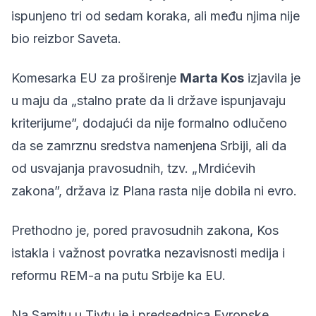
ispunjeno tri od sedam koraka, ali među njima nije
bio reizbor Saveta.
Komesarka EU za proširenje
Marta Kos
izjavila je
u maju
da „stalno prate da li države ispunjavaju
kriterijume”, dodajući da nije formalno odlučeno
da se zamrznu sredstva namenjena Srbiji, ali da
od usvajanja pravosudnih, tzv. „Mrdićevih
zakona”, država iz Plana rasta nije dobila ni evro.
Prethodno je, pored pravosudnih zakona, Kos
istakla
i važnost povratka nezavisnosti medija i
reformu REM-a na putu Srbije ka EU.
Na Samitu u Tivtu je i predsednica Evropske