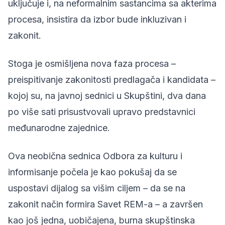
uključuje i, na neformalnim sastancima sa akterima
procesa, insistira da izbor bude inkluzivan i
zakonit.
Stoga je osmišljena nova faza procesa –
preispitivanje zakonitosti predlagača i kandidata –
kojoj su, na javnoj sednici u Skupštini, dva dana
po više sati prisustvovali upravo predstavnici
međunarodne zajednice.
Ova
neobična sednica
Odbora za kulturu i
informisanje počela je kao pokušaj da se
uspostavi dijalog sa višim ciljem – da se na
zakonit način formira Savet REM-a – a završen
kao još jedna, uobičajena, burna skupštinska