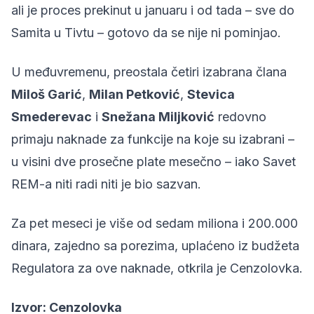
ali je proces
prekinut
u januaru i od tada – sve do
Samita u Tivtu – gotovo da se nije ni pominjao.
U međuvremenu, preostala četiri izabrana člana
Miloš Garić
,
Milan Petković
,
Stevica
Smederevac
i
Snežana Miljković
redovno
primaju naknade za funkcije na koje su izabrani –
u visini dve prosečne plate mesečno – iako Savet
REM-a niti radi niti je bio sazvan.
Za pet meseci je više od sedam miliona i 200.000
dinara, zajedno sa porezima, uplaćeno iz budžeta
Regulatora za ove naknade,
otkrila je Cenzolovka
.
Izvor:
Cenzolovka