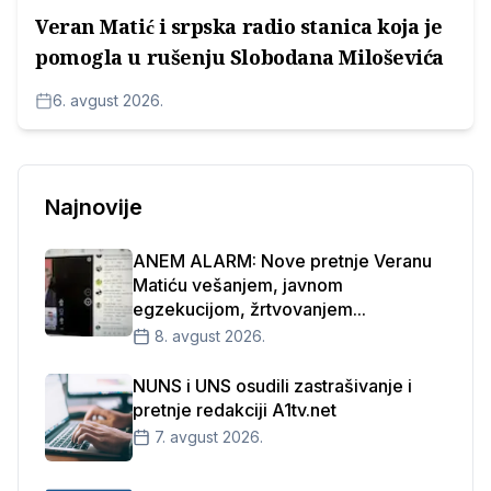
Veran Matić i srpska radio stanica koja je
pomogla u rušenju Slobodana Miloševića
6. avgust 2026.
Najnovije
ANEM ALARM: Nove pretnje Veranu
Matiću vešanjem, javnom
egzekucijom, žrtvovanjem...
8. avgust 2026.
NUNS i UNS osudili zastrašivanje i
pretnje redakciji A1tv.net
7. avgust 2026.