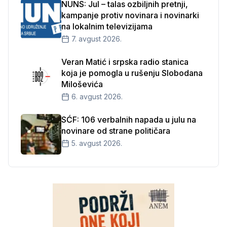
NUNS: Jul – talas ozbiljnih pretnji,
kampanje protiv novinara i novinarki
na lokalnim televizijama
7. avgust 2026.
Veran Matić i srpska radio stanica
koja je pomogla u rušenju Slobodana
Miloševića
6. avgust 2026.
SĆF: 106 verbalnih napada u julu na
novinare od strane političara
5. avgust 2026.