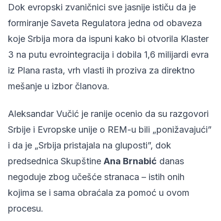
Dok evropski zvaničnici sve jasnije ističu da je
formiranje Saveta Regulatora jedna od obaveza
koje Srbija mora da ispuni kako bi otvorila Klaster
3 na putu evrointegracija i dobila 1,6 milijardi evra
iz Plana rasta, vrh vlasti ih proziva za direktno
mešanje u izbor članova.
Aleksandar Vučić je ranije
ocenio
da su razgovori
Srbije i Evropske unije o REM-u bili „ponižavajući”
i da je „Srbija pristajala na gluposti”, dok
predsednica Skupštine
Ana Brnabić
danas
negoduje zbog učešće stranaca – istih onih
kojima se i sama obraćala za pomoć u ovom
procesu.