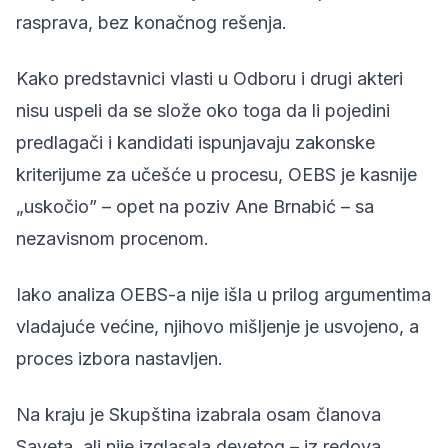
rasprava, bez konačnog rešenja.
Kako predstavnici vlasti u Odboru i drugi akteri
nisu uspeli da se slože oko toga da li pojedini
predlagači i kandidati ispunjavaju zakonske
kriterijume za učešće u procesu, OEBS je kasnije
„uskočio” – opet na poziv Ane Brnabić –
sa
nezavisnom procenom
.
Iako analiza OEBS-a nije išla u prilog argumentima
vladajuće većine, njihovo mišljenje je usvojeno, a
proces izbora nastavljen.
Na kraju je Skupština izabrala osam članova
Saveta, ali nije izglasala devetog – iz redova