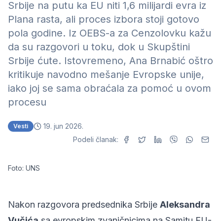
Srbije na putu ka EU niti 1,6 milijardi evra iz
Plana rasta, ali proces izbora stoji gotovo
pola godine. Iz OEBS-a za Cenzolovku kažu
da su razgovori u toku, dok u Skupštini
Srbije ćute. Istovremeno, Ana Brnabić oštro
kritikuje navodno mešanje Evropske unije,
iako joj se sama obraćala za pomoć u ovom
procesu
19. jun 2026.
Vesti
Podeli članak:
Foto: UNS
Nakon razgovora predsednika Srbije
Aleksandra
Vučića
sa evropskim zvaničnicima na Samitu EU-