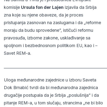
komisije
Ursula fon der Lajen
izjavila da Srbija
zna koje su njene obaveze, da je proces
pristupanja zasnovan na zaslugama i da „reforme
moraju da budu sprovedene”, ističući reformu
pravosuđa, izborne zakone, usklađivanje sa
spoljnom i bezbednosnom politikom EU, kao i –
Savet REM-a.
______________________________________________________
Uloga međunarodne zajednice u izboru Saveta
Dok Brnabić tvrdi da bi međunarodna zajednica
drugačije postupala da je Srbija „poslušnija” i da
pitanje REM-a, u tom slučaju, strancima „ne bi bilo