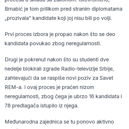
Brnabić je tom prilikom pred stranim diplomatama
„prozivala” kandidate koji joj nisu bili po volji.
Prvi proces izbora je propao nakon što se deo
kandidata povukao zbog neregularnosti.
Drugi je pokrenut nakon što su studenti dve
nedelje
blokirali
zgrade Radio-televizije Srbije,
zahtevajući da se raspiše
novi poziv
za Savet
REM-a. I ovaj proces je praćen nizom
neregularnosti, zbog čega je ubrzo 16 kandidata i
78 predlagača
istupilo iz njega.
Međunarodna zajednica se tu ponovo aktivno