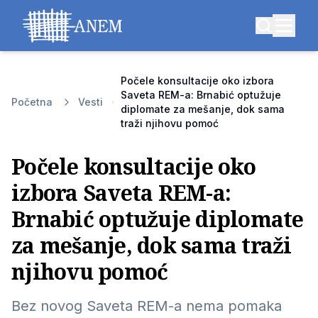
Počele konsultacije oko izbora
Saveta REM-a: Brnabić optužuje
Početna
Vesti
diplomate za mešanje, dok sama
traži njihovu pomoć
Počele konsultacije oko
izbora Saveta REM-a:
Brnabić optužuje diplomate
za mešanje, dok sama traži
njihovu pomoć
Bez novog Saveta REM-a nema pomaka