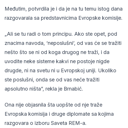
Međutim, potvrdila je i da je na tu temu istog dana
razgovarala sa predstavnicima Evropske komisije.
„Ali se tu radi o tom principu. Ako ste opet, pod
znacima navoda, ‘neposlušni’, od vas će se tražiti
nešto što se ni od koga drugog ne traži, i da
uvodite neke sisteme kakvi ne postoje nigde
drugde, ni na svetu ni u Evropskoj uniji. Ukoliko
ste poslušni, onda se od vas neće tražiti
apsolutno ništa”, rekla je Brnabić.
Ona nije objasnila šta uopšte od nje traže
Evropska komisija i druge diplomate sa kojima
razgovara o izboru Saveta REM-a.