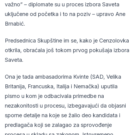
važno” – diplomate su u proces izbora Saveta
uključene od početka i to na poziv – upravo Ane
Brnabić.
Predsednica Skupštine im se,
kako je Cenzolovka
otkrila
, obraćala još tokom prvog pokušaja izbora
Saveta.
Ona je tada ambasadorima Kvinte (SAD, Velika
Britanija, Francuska, Italija i Nemačka) uputila
pismo u kom je odbacivala primedbe na
nezakonitosti u procesu, izbegavajući da objasni
sporne detalje na koje se žalio deo kandidata i
predlagača koji se zalagao za sprovođenje
procesa u skladu sa zakonom. Istovremeno,