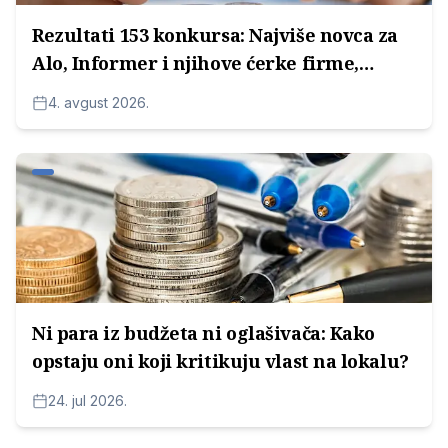
Rezultati 153 konkursa: Najviše novca za
Alo, Informer i njihove ćerke firme,
potom za medijske kuće Radoice
4. avgust 2026.
Milosavljevića
Ni para iz budžeta ni oglašivača: Kako
opstaju oni koji kritikuju vlast na lokalu?
24. jul 2026.