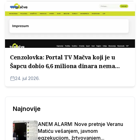
Cenzolovka: Portal TV Mačva koji je u
Šapcu dobio 6,6 miliona dinara nema
Impressum
24. jul 2026.
Najnovije
ANEM ALARM: Nove pretnje Veranu
Matiću vešanjem, javnom
egzekucijom, žrtvovanjem...