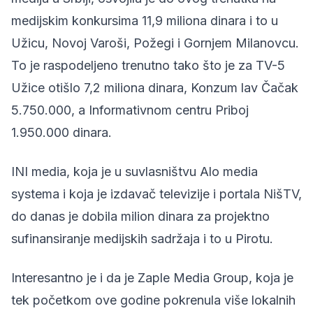
medijskim konkursima 11,9 miliona dinara i to u
Užicu, Novoj Varoši, Požegi i Gornjem Milanovcu.
To je raspodeljeno trenutno tako što je za TV-5
Užice otišlo 7,2 miliona dinara, Konzum lav Čačak
5.750.000, a Informativnom centru Priboj
1.950.000 dinara.
INI media, koja je u suvlasništvu Alo media
systema i koja je izdavač televizije i portala NišTV,
do danas je dobila milion dinara za projektno
sufinansiranje medijskih sadržaja i to u Pirotu.
Interesantno je i da je Zaple Media Group, koja je
tek početkom ove godine pokrenula više lokalnih