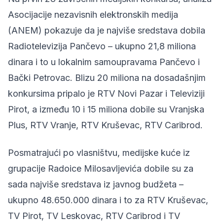
Asocijacije nezavisnih elektronskih medija
(ANEM) pokazuje da je najviše sredstava dobila
Radiotelevizija Pančevo – ukupno 21,8 miliona
dinara i to u lokalnim samoupravama Pančevo i
Bački Petrovac. Blizu 20 miliona na dosadašnjim
konkursima pripalo je RTV Novi Pazar i Televiziji
Pirot, a između 10 i 15 miliona dobile su Vranjska
Plus, RTV Vranje, RTV Kruševac, RTV Caribrod.
Posmatrajući po vlasništvu, medijske kuće iz
grupacije Radoice Milosavljevića dobile su za
sada najviše sredstava iz javnog budžeta –
ukupno 48.650.000 dinara i to za RTV Kruševac,
TV Pirot, TV Leskovac, RTV Caribrod i TV