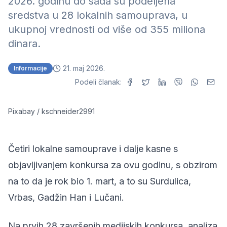
2026. godinu do sada su podeljena
sredstva u 28 lokalnih samouprava, u
ukupnoj vrednosti od više od 355 miliona
dinara.
21. maj 2026.
Informacije
Podeli članak:
Pixabay / kschneider2991
Četiri lokalne samouprave i dalje kasne s
objavljivanjem konkursa za ovu godinu, s obzirom
na to da je rok bio 1. mart, a to su Surdulica,
Vrbas, Gadžin Han i Lučani.
Na prvih 28 završenih medijskih konkursa, analiza