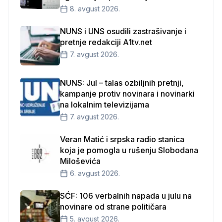
8. avgust 2026.
NUNS i UNS osudili zastrašivanje i
pretnje redakciji A1tv.net
7. avgust 2026.
NUNS: Jul – talas ozbiljnih pretnji,
kampanje protiv novinara i novinarki
na lokalnim televizijama
7. avgust 2026.
Veran Matić i srpska radio stanica
koja je pomogla u rušenju Slobodana
Miloševića
6. avgust 2026.
SĆF: 106 verbalnih napada u julu na
novinare od strane političara
5. avgust 2026.