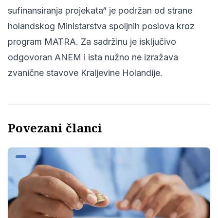
sufinansiranja projekata“ je podržan od strane
holandskog Ministarstva spoljnih poslova kroz
program MATRA. Za sadržinu je isključivo
odgovoran ANEM i ista nužno ne izražava
zvanične stavove Kraljevine Holandije.
Povezani članci