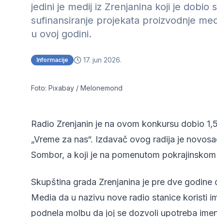
jedini je medij iz Zrenjanina koji je dob
sufinansiranje projekata proizvodnje medi
u ovoj godini.
17. jun 2026.
Informacije
Foto: Pixabay / Melonemond
Radio Zrenjanin je na ovom konkursu dobio 1,5
„Vreme za nas“. Izdavač ovog radija je novosa
Sombor, a koji je na pomenutom pokrajinskom 
Skupština grada Zrenjanina je pre dve godin
Media da u nazivu nove radio stanice koristi i
podnela molbu da joj se dozvoli upotreba imena