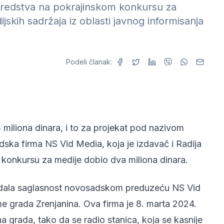
io sredstva na pokrajinskom konkursu za
jskih sadržaja iz oblasti javnog informisanja
Podeli članak:
 miliona dinara, i to za projekat pod nazivom
dska firma NS Vid Media, koja je izdavač i Radija
konkursu za medije dobio dva miliona dinara.
e dala saglasnost novosadskom preduzeću NS Vid
me grada Zrenjanina. Ova firma je 8. marta 2024.
 grada, tako da se radio stanica, koja se kasnije