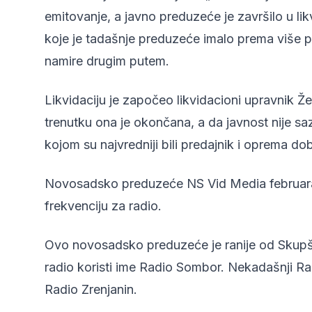
emitovanje, a javno preduzeće je završilo u lik
koje je tadašnje preduzeće imalo prema više po
namire drugim putem.
Likvidaciju je započeo likvidacioni upravnik Ž
trenutku ona je okončana, a da javnost nije sa
kojom su najvredniji bili predajnik i oprema do
Novosadsko preduzeće NS Vid Media februara 
frekvenciju za radio.
Ovo novosadsko preduzeće je ranije od Skupš
radio koristi ime Radio Sombor. Nekadašnji Ra
Radio Zrenjanin.