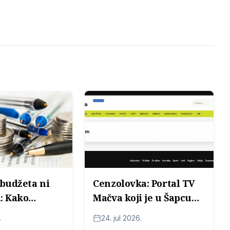
 budžeta ni
Cenzolovka: Portal TV
: Kako
Mačva koji je u Šapcu
i koji
dobio 6,6 miliona
.
24. jul 2026.
vlast na
dinara nema