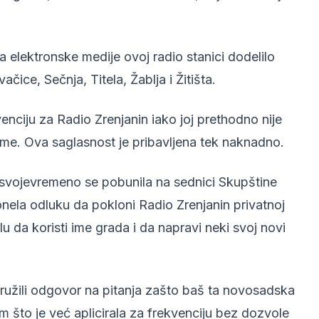
 elektronske medije ovoj radio stanici dodelilo
ice, Sečnja, Titela, Žablja i Žitišta.
enciju za Radio Zrenjanin iako joj prethodno nije
ime. Ova saglasnost je pribavljena tek naknadno.
svojevremeno se pobunila na sednici Skupštine
donela odluku da pokloni Radio Zrenjanin privatnoj
lu da koristi ime grada i da napravi neki svoj novi
 pružili odgovor na pitanja zašto baš ta novosadska
sem što je već aplicirala za frekvenciju bez dozvole