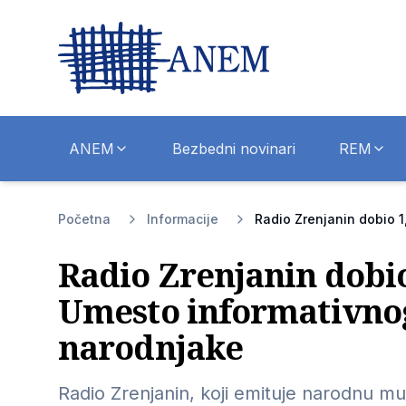
ANEM
Bezbedni novinari
REM
Početna
Informacije
Radio Zrenjanin dobio 1
Radio Zrenjanin dobio
Umesto informativno
narodnjake
Radio Zrenjanin, koji emituje narodnu muz