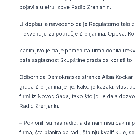
pojavila u etru, zove Radio Zrenjanin.
U dopisu je navedeno da je Regulatorno telo za
frekvenciju za područje Zrenjanina, Opova, Kovač
Zanimljivo je da je pomenuta firma dobila frekv
data saglasnost Skupštine grada da koristi to 
Odbornica Demokratske stranke Alisa Kockar 
grada Zrenjanina jer je, kako je kazala, vlast 
firmi iz Novog Sada, tako što joj je dala dozvo
Radio Zrenjanin.
– Poklonili su naš radio, a da nam nisu čak ni
firma, šta planira da radi, šta nju kvalifikuje, 