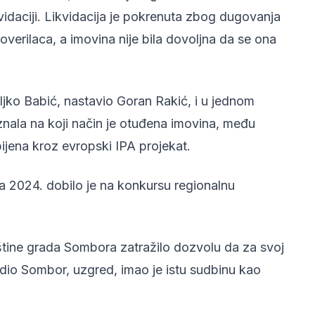
vidaciji. Likvidacija je pokrenuta zbog dugovanja
verilaca, a imovina nije bila dovoljna da se ona
eljko Babić, nastavio Goran Rakić, i u jednom
znala na koji način je otuđena imovina, među
bijena kroz evropski IPA projekat.
2024. dobilo je na konkursu regionalnu
tine grada Sombora zatražilo dozvolu da za svoj
dio Sombor, uzgred, imao je istu sudbinu kao