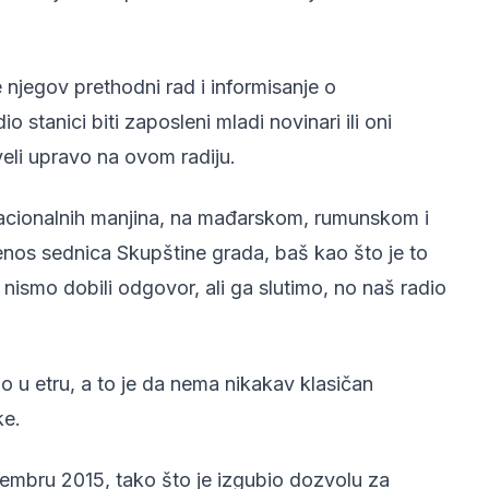
 njegov prethodni rad i informisanje o
o stanici biti zaposleni mladi novinari ili oni
veli upravo na ovom radiju.
 nacionalnih manjina, na mađarskom, rumunskom i
enos sednica Skupštine grada, baš kao što je to
nismo dobili odgovor, ali ga slutimo, no naš radio
 u etru, a to je da nema nikakav klasičan
ke.
embru 2015, tako što je izgubio dozvolu za