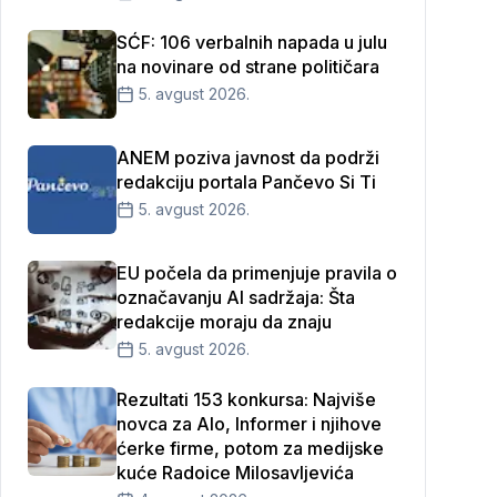
SĆF: 106 verbalnih napada u julu
na novinare od strane političara
5. avgust 2026.
ANEM poziva javnost da podrži
redakciju portala Pančevo Si Ti
5. avgust 2026.
EU počela da primenjuje pravila o
označavanju AI sadržaja: Šta
redakcije moraju da znaju
5. avgust 2026.
Rezultati 153 konkursa: Najviše
novca za Alo, Informer i njihove
ćerke firme, potom za medijske
kuće Radoice Milosavljevića