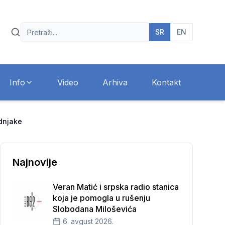
SR
EN
Info
Video
Arhiva
Kontakt
odnjake
Najnovije
Veran Matić i srpska radio stanica
koja je pomogla u rušenju
Slobodana Miloševića
6. avgust 2026.