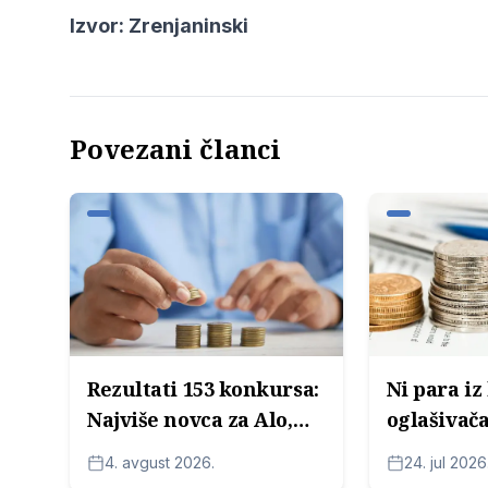
Izvor:
Zrenjaninski
Povezani članci
Rezultati 153 konkursa:
Ni para iz
Najviše novca za Alo,
oglašivača
Informer i njihove
opstaju on
4. avgust 2026.
24. jul 2026
ćerke firme, potom za
kritikuju 