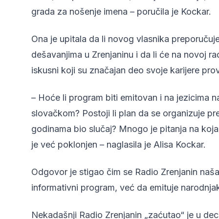
grada za nošenje imena – poručila je Kockar.
Ona je upitala da li novog vlasnika preporučuje
dešavanjima u Zrenjaninu i da li će na novoj radi
iskusni koji su značajan deo svoje karijere pro
– Hoće li program biti emitovan i na jezicima
slovačkom? Postoji li plan da se organizuje pr
godinama bio slučaj? Mnogo je pitanja na koja 
je već poklonjen – naglasila je Alisa Kockar.
Odgovor je stigao čim se Radio Zrenjanin našao
informativni program, već da emituje narodnja
Nekadašnji Radio Zrenjanin „zaćutao“ je u dec