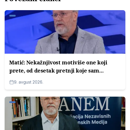
Matić: Nekažnjivost motiviše one koji
prete, od desetak pretnji koje sam
prijavio - nijedna razrešena
9. avgust 2026.