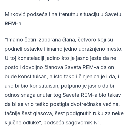
Mirković podseća i na trenutnu situaciju u Savetu
REM
-a:
“Imamo četiri izabarana člana, četvoro koji su
podneli ostavke i imamo jedno upražnjeno mesto.
U toj konstelaciji jedino što je jasno jeste da ne
postoji dovoljno članova Saveta REM-a da on
bude konstituisan, a isto tako i činjenica je i da, i
ako bi bio konstituisan, potpuno je jasno da bi
odnos snaga unutar tog Saveta REM-a bio takav
da bi se vrlo teško postigla dvotrećinska većina,
tačnije šest glasova, šest podignutih ruku za neke
ključne odluke”, podseća sagovornik N1.