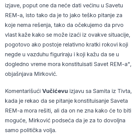
izjave, poput one da neće dati većinu u Savetu
REM-a, isto tako da je to jako teško pitanje za
koje nema rešenja, tako da očekujemo da prvo
vlast kaže kako se može izaći iz ovakve situacije,
pogotovo ako postoje relativno kratki rokovi koji
negde u vazduhu figuriraju i koji kažu da se u
dogledno vreme mora konstituisati Savet REM-a",
objašnjava Mirković.
Komentarišući
Vučićevu
izjavu sa Samita iz Tivta,
kada je rekao da se pitanje konstituisanje Saveta
REM-a mora rešiti, ali da on ne zna kako će to biti
moguće, Mirković podseća da je za to dovoljna
samo politička volja.