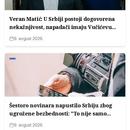
Veran Matić: U Srbiji postoji dogovorena
nekažnjivost, napadači imaju Vučićevu
zaštitu
9. avgust 2026.
Šestoro novinara napustilo Srbiju zbog
ugrožene bezbednosti: "To nije samo
lična tragedija, već pokazatelj stanja
9. avgust 2026.
demokratije"