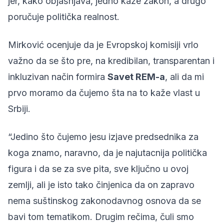
jer, kako objašnjava, jedno kaže zakon, a drugo
poručuje politička realnost.
Mirković ocenjuje da je Evropskoj komisiji vrlo
važno da se što pre, na kredibilan, transparentan i
inkluzivan način formira
Savet REM-a
, ali da mi
prvo moramo da čujemo šta na to kaže vlast u
Srbiji.
“Jedino što čujemo jesu izjave predsednika za
koga znamo, naravno, da je najutacnija politička
figura i da se za sve pita, sve ključno u ovoj
zemlji, ali je isto tako činjenica da on zapravo
nema suštinskog zakonodavnog osnova da se
bavi tom tematikom. Drugim rečima, čuli smo