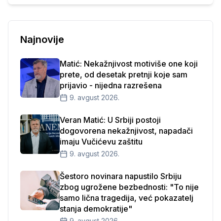
Najnovije
Matić: Nekažnjivost motiviše one koji
prete, od desetak pretnji koje sam
prijavio - nijedna razrešena
9. avgust 2026.
Veran Matić: U Srbiji postoji
dogovorena nekažnjivost, napadači
imaju Vučićevu zaštitu
9. avgust 2026.
Šestoro novinara napustilo Srbiju
zbog ugrožene bezbednosti: "To nije
samo lična tragedija, već pokazatelj
stanja demokratije"
9. avgust 2026.