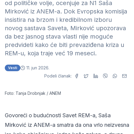
od političke volje, ocenjuje za N1 Saša
Mirković iz ANEM-a. Dok Evropska komisija
insistira na brzom i kredibilnom izboru
novog sastava Saveta, Mirković upozorava
da bez jasnog stava vlasti nije moguće
predvideti kako će biti prevaziđena kriza u
REM-u, koja traje već 19 meseci.
11. jun 2026.
Vesti
Podeli članak:
Foto: Tanja Drobnjak / ANEM
Govoreći o budućnosti Savet REM-a, Saša
Mirković iz ANEM-a smatra da ona vrlo neizvesna