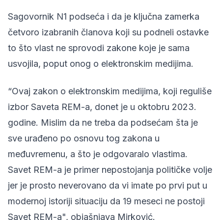
Sagovornik N1 podseća i da je ključna zamerka
četvoro izabranih članova koji su podneli ostavke
to što vlast ne sprovodi zakone koje je sama
usvojila, poput onog o elektronskim medijima.
“Ovaj zakon o elektronskim medijima, koji reguliše
izbor Saveta REM-a, donet je u oktobru 2023.
godine. Mislim da ne treba da podsećam šta je
sve urađeno po osnovu tog zakona u
međuvremenu, a što je odgovaralo vlastima.
Savet REM-a je primer nepostojanja političke volje
jer je prosto neverovano da vi imate po prvi put u
modernoj istoriji situaciju da 19 meseci ne postoji
Savet REM-a", objašnjava Mirković.