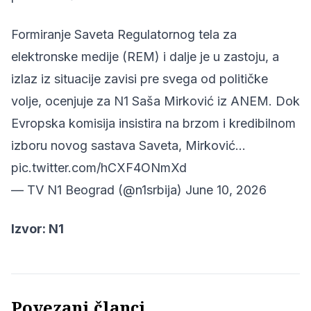
Formiranje Saveta Regulatornog tela za
elektronske medije (REM) i dalje je u zastoju, a
izlaz iz situacije zavisi pre svega od političke
volje, ocenjuje za N1 Saša Mirković iz ANEM. Dok
Evropska komisija insistira na brzom i kredibilnom
izboru novog sastava Saveta, Mirković…
pic.twitter.com/hCXF4ONmXd
— TV N1 Beograd (@n1srbija)
June 10, 2026
Izvor:
N1
Povezani članci