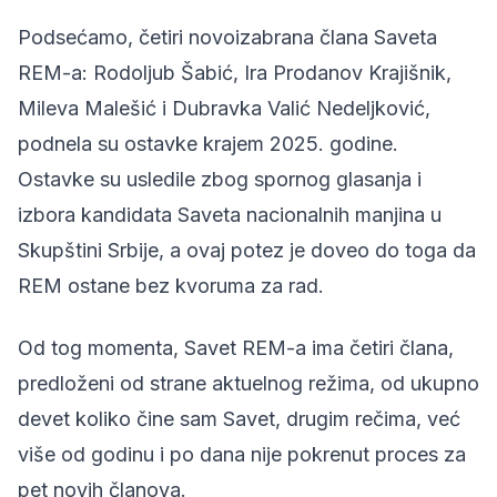
Podsećamo
, četiri novoizabrana člana Saveta
REM-a: Rodoljub Šabić, Ira Prodanov Krajišnik,
Mileva Malešić i Dubravka Valić Nedeljković,
podnela su ostavke krajem 2025. godine.
Ostavke su usledile zbog spornog glasanja i
izbora kandidata Saveta nacionalnih manjina u
Skupštini Srbije, a ovaj potez je doveo do toga da
REM ostane bez kvoruma za rad.
Od tog momenta, Savet REM-a ima četiri člana,
predloženi od strane aktuelnog režima, od ukupno
devet koliko čine sam Savet, drugim rečima, već
više od godinu i po dana nije pokrenut proces za
pet novih članova.