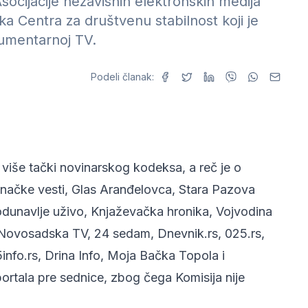
cijacije nezavisnih elektronskih medija
a Centra za društvenu stabilnost koji je
kumentarnoj TV.
Podeli članak:
 više tački novinarskog kodeksa, a reč je o
lanačke vesti, Glas Aranđelovca, Stara Pazova
odunavlje uživo, Knjaževačka hronika, Vojvodina
 Novosadska TV, 24 sedam, Dnevnik.rs, 025.rs,
info.rs, Drina Info, Moja Bačka Topola i
portala pre sednice, zbog čega Komisija nije