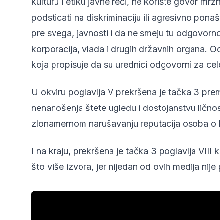
kulturu i etiku javne reči, ne koriste govor mržn
podsticati na diskriminaciju ili agresivno pona
pre svega, javnosti i da ne smeju tu odgovorn
korporacija, vlada i drugih državnih organa. O
koja propisuje da su urednici odgovorni za cel
U okviru poglavlja V prekršena je tačka 3 prem
nenanošenja štete ugledu i dostojanstvu ličnosti
zlonamernom narušavanju reputacija osoba o k
I na kraju, prekršena je tačka 3 poglavlja VIII 
što više izvora, jer nijedan od ovih medija nij