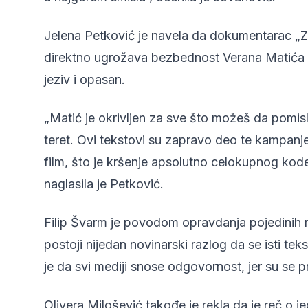
Jelena Petković je navela da dokumentarac „Zl
direktno ugrožava bezbednost Verana Matića i 
jeziv i opasan.
„Matić je okrivljen za sve što možeš da pomisl
teret. Ovi tekstovi su zapravo deo te kampanje
film, što je kršenje apsolutno celokupnog kod
naglasila je Petković.
Filip Švarm je povodom opravdanja pojedinih m
postoji nijedan novinarski razlog da se isti te
je da svi mediji snose odgovornost, jer su se p
Olivera Milošević takođe je rekla da je reč o