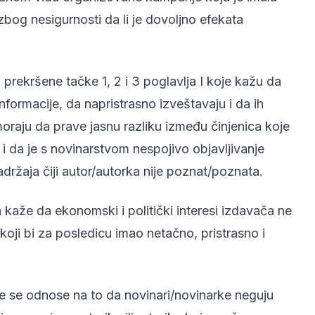
, zbog nesigurnosti da li je dovoljno efekata
prekršеne tačke 1, 2 i 3 poglavlja I koje kažu da
nformacije, da napristrasno izveštavaju i da ih
raju da prave jasnu razliku između činjenica koje
i da je s novinarstvom nespojivo objavljivanje
adržaja čiji autor/autorka nije poznat/poznata.
a kaže da ekonomski i politički interesi izdavača ne
koji bi za posledicu imao netačno, pristrasno i
oje se odnose na to da novinari/novinarke neguju