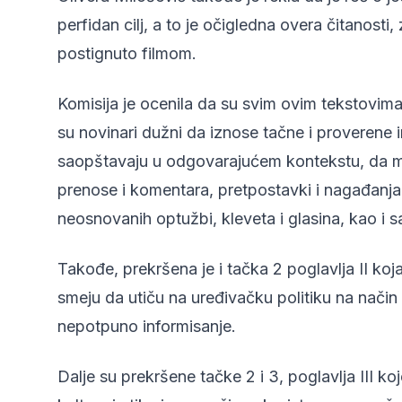
perfidan cilj, a to je očigledna overa čitanosti
postignuto filmom.
Komisija je ocenila da su svim ovim tekstovima 
su novinari dužni da iznose tačne i proverene i
saopštavaju u odgovarajućem kontekstu, da mo
prenose i komentara, pretpostavki i nagađanja 
neosnovanih optužbi, kleveta i glasina, kao i s
Takođe, prekršena je i tačka 2 poglavlja II koj
smeju da utiču na uređivačku politiku na način 
nepotpuno informisanje.
Dalje su prekršene tačke 2 i 3, poglavlja III k