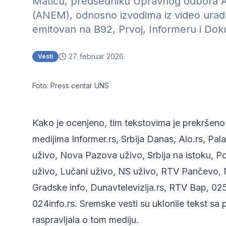
Matiću, predsedniku Upravnog odbora Aso
(ANEM), odnosno izvodima iz video uradk
emitovan na B92, Prvoj, Informeru i Do
27. februar 2026.
Vesti
Foto: Press centar UNS
Kako je ocenjeno, tim tekstovima je prekršeno
medijima Informer.rs, Srbija Danas, Alo.rs, Pa
uživo, Nova Pazova uživo, Srbija na istoku, P
uživo, Lučani uživo, NS uživo, RTV Pančevo,
Gradske info, Dunavtelevizija.rs, RTV Bap, 025
024info.rs. Sremske vesti su uklonile tekst sa 
raspravljala o tom mediju.