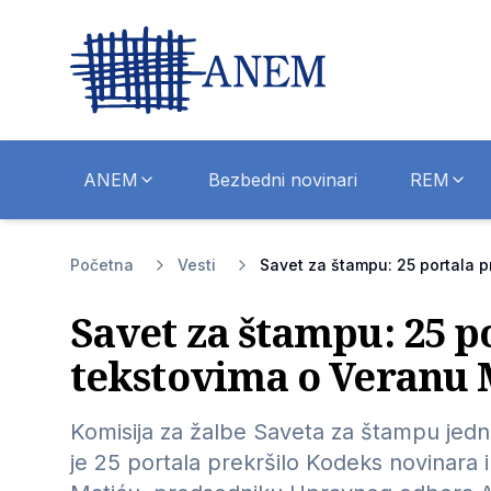
ANEM
Bezbedni novinari
REM
Početna
Vesti
Savet za štampu: 25 portala p
Savet za štampu: 25 p
tekstovima o Veranu 
Komisija za žalbe Saveta za štampu jedno
je 25 portala prekršilo Kodeks novinara 