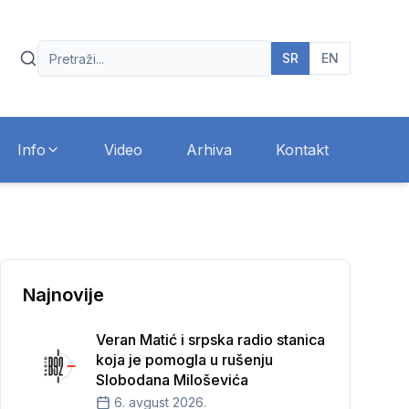
SR
EN
Info
Video
Arhiva
Kontakt
Najnovije
Veran Matić i srpska radio stanica
koja je pomogla u rušenju
Slobodana Miloševića
6. avgust 2026.