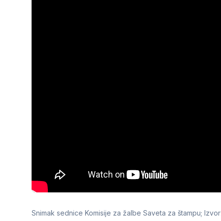
Snimak sednice Komisije za žalbe Saveta za štampu; Izvo