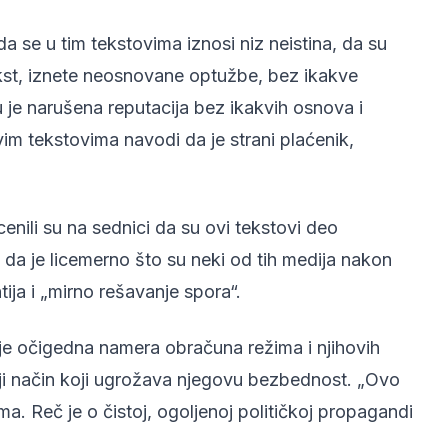
a se u tim tekstovima iznosi niz neistina, da su
tekst, iznete neosnovane optužbe, bez ikakve
 je narušena reputacija bez ikakvih osnova i
im tekstovima navodi da je strani plaćenik,
nili su na sednici da su ovi tekstovi deo
da je licemerno što su neki od tih medija nakon
ija i „mirno rešavanje spora“.
 je očigedna namera obračuna režima i njihovih
iji način koji ugrožava njegovu bezbednost. „Ovo
. Reč je o čistoj, ogoljenoj političkoj propagandi