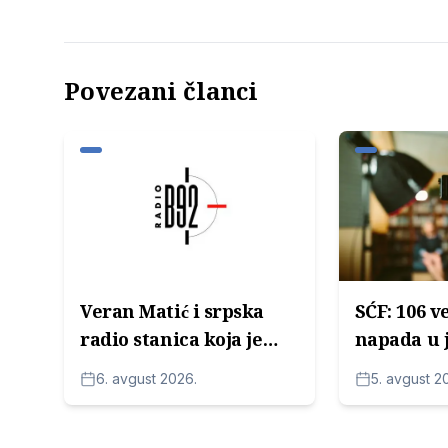
Povezani članci
Veran Matić i srpska
SĆF: 106 v
radio stanica koja je
napada u 
pomogla u rušenju
novinare 
6. avgust 2026.
5. avgust 2
Slobodana Miloševića
političara