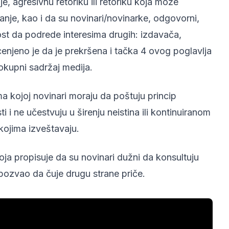
je, agresivnu retoriku ili retoriku koja može
šanje, kao i da su novinari/novinarke, odgovorni,
ost da podrede interesima drugih: izdavača,
cenjeno je da je prekršena i tačka 4 ovog poglavlja
okupni sadržaj medija.
a kojoj novinari moraju da poštuju princip
 i ne učestvuju u širenju neistina ili kontinuiranom
ojima izveštavaju.
koja propisuje da su novinari dužni da konsultuju
e pozvao da čuje drugu strane priče.