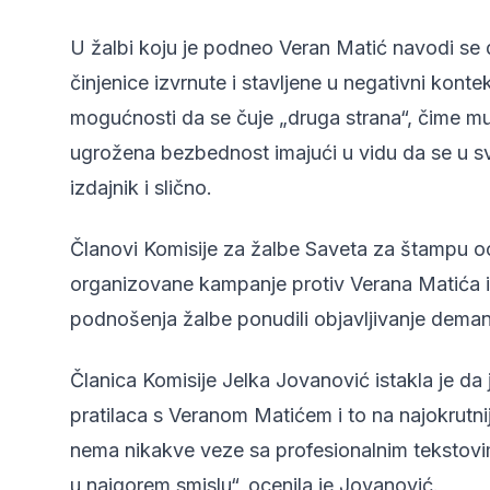
U žalbi koju je podneo Veran Matić navodi se d
činjenice izvrnute i stavljene u negativni kon
mogućnosti da se čuje „druga strana“, čime mu
ugrožena bezbednost imajući u vidu da se u sv
izdajnik i slično.
Članovi Komisije za žalbe Saveta za štampu oce
organizovane kampanje protiv Verana Matića i 
podnošenja žalbe ponudili objavljivanje demant
Članica Komisije Jelka Jovanović istakla je da
pratilaca s Veranom Matićem i to na najokrutn
nema nikakve veze sa profesionalnim tekstovima
u najgorem smislu“, ocenila je Jovanović.