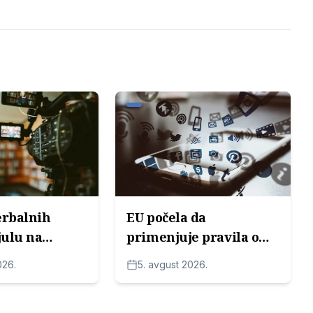
erbalnih
EU počela da
julu na
primenjuje pravila o
od strane
označavanju AI
026.
5. avgust 2026.
sadržaja: Šta redakcije
moraju da znaju