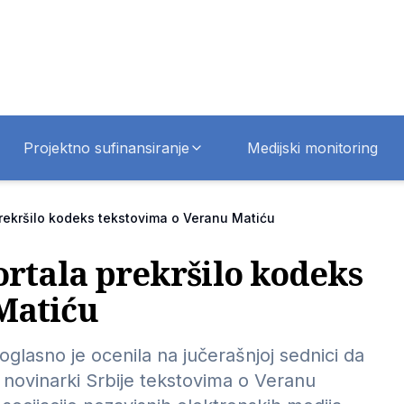
Projektno sufinansiranje
Medijski monitoring
rekršilo kodeks tekstovima o Veranu Matiću
ortala prekršilo kodeks
Matiću
glasno je ocenila na jučerašnjoj sednici da
i novinarki Srbije tekstovima o Veranu