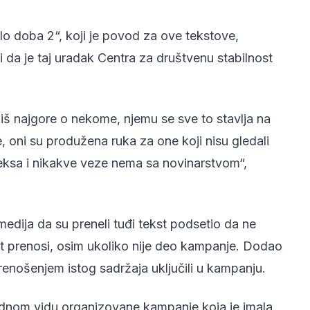
o doba 2“, koji je povod za ove tekstove,
da je taj uradak Centra za društvenu stabilnost
iš najgore o nekome, njemu se sve to stavlja na
, oni su produžena ruka za one koji nisu gledali
eksa i nikakve veze nema sa novinarstvom“,
edija da su preneli tuđi tekst podsetio da ne
kst prenosi, osim ukoliko nije deo kampanje. Dodao
renošenjem istog sadržaja uključili u kampanju.
 jednom vidu organizovane kampanje koja je imala