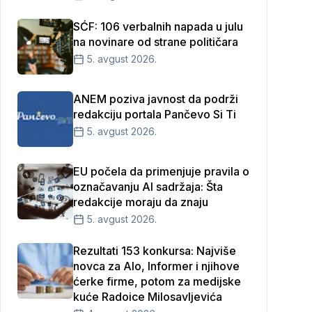
SĆF: 106 verbalnih napada u julu
na novinare od strane političara
5. avgust 2026.
ANEM poziva javnost da podrži
redakciju portala Pančevo Si Ti
5. avgust 2026.
EU počela da primenjuje pravila o
označavanju AI sadržaja: Šta
redakcije moraju da znaju
5. avgust 2026.
Rezultati 153 konkursa: Najviše
novca za Alo, Informer i njihove
ćerke firme, potom za medijske
kuće Radoice Milosavljevića