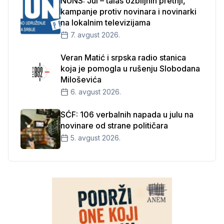
NUNS: Jul – talas ozbiljnih pretnji,
kampanje protiv novinara i novinarki
na lokalnim televizijama
7. avgust 2026.
Veran Matić i srpska radio stanica
koja je pomogla u rušenju Slobodana
Miloševića
6. avgust 2026.
SĆF: 106 verbalnih napada u julu na
novinare od strane političara
5. avgust 2026.