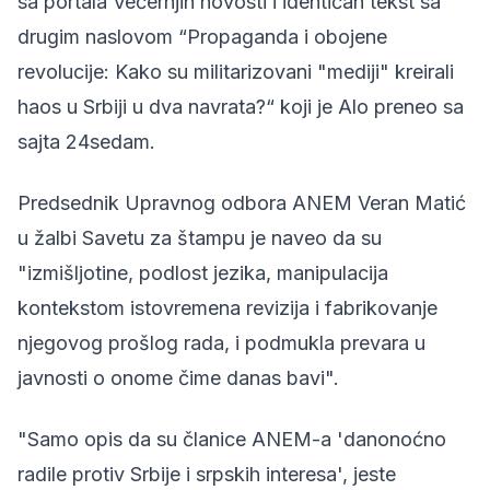
sa portala Večernjih novosti i identičan tekst sa
drugim naslovom “Propaganda i obojene
revolucije: Kako su militarizovani "mediji" kreirali
haos u Srbiji u dva navrata?“ koji je Alo preneo sa
sajta 24sedam.
Predsednik Upravnog odbora ANEM Veran Matić
u žalbi Savetu za štampu je naveo da su
"izmišljotine, podlost jezika, manipulacija
kontekstom istovremena revizija i fabrikovanje
njegovog prošlog rada, i podmukla prevara u
javnosti o onome čime danas bavi".
"Samo opis da su članice ANEM-a 'danonoćno
radile protiv Srbije i srpskih interesa', jeste