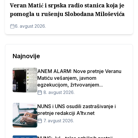
Veran Matić i srpska radio stanica koja je
pomogla u rušenju Slobodana Miloševića
6. avgust 2026.
Najnovije
ANEM ALARM: Nove pretnje Veranu
Matiću vešanjem, javnom
egzekucijom, žrtvovanjem...
8. avgust 2026.
NUNS i UNS osudili zastrašivanje i
pretnje redakciji A1tv.net
7. avgust 2026.