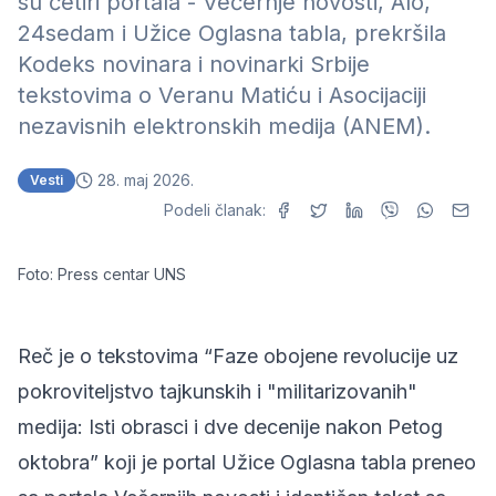
su četiri portala - Večernje novosti, Alo,
24sedam i Užice Oglasna tabla, prekršila
Kodeks novinara i novinarki Srbije
tekstovima o Veranu Matiću i Asocijaciji
nezavisnih elektronskih medija (ANEM).
28. maj 2026.
Vesti
Podeli članak:
Foto: Press centar UNS
Reč je o tekstovima “Faze obojene revolucije uz
pokroviteljstvo tajkunskih i "militarizovanih"
medija: Isti obrasci i dve decenije nakon Petog
oktobra” koji je portal Užice Oglasna tabla preneo