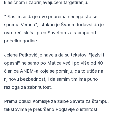
klasičnom i zabrinjavajućem targetiranju.
"Plašim se da je ovo priprema nečega što se
sprema Veranu", istakao je Švarm dodavši da je
ovo treći slučaj pred Savetom za štampu od
početka godine.
Jelena Petković je navela da su tekstovi "jezivi i
opasni" ne samo po Matića već i po više od 40
članica ANEM-a koje se pominju, da to utiče na
njihovu bezbednost, i da samim tim ima puno
razloga za zabrinutost.
Prema odluci Komisije za žalbe Saveta za štampu,
tekstovima je prekršeno Poglavlje o istinitosti