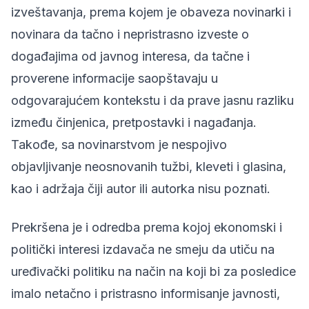
izveštavanja, prema kojem je obaveza novinarki i
novinara da tačno i nepristrasno izveste o
događajima od javnog interesa, da tačne i
proverene informacije saopštavaju u
odgovarajućem kontekstu i da prave jasnu razliku
između činjenica, pretpostavki i nagađanja.
Takođe, sa novinarstvom je nespojivo
objavljivanje neosnovanih tužbi, kleveti i glasina,
kao i adržaja čiji autor ili autorka nisu poznati.
Prekršena je i odredba prema kojoj ekonomski i
politički interesi izdavača ne smeju da utiču na
uređivački politiku na način na koji bi za posledice
imalo netačno i pristrasno informisanje javnosti,