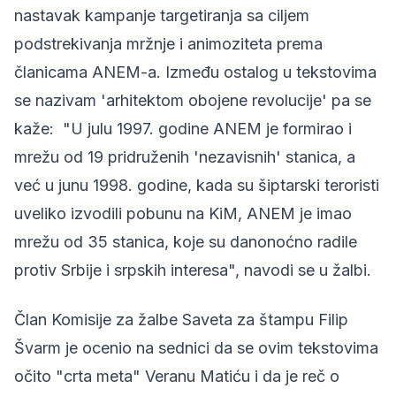
nastavak kampanje targetiranja sa ciljem
podstrekivanja mržnje i animoziteta prema
članicama ANEM-a. Između ostalog u tekstovima
se nazivam 'arhitektom obojene revolucije' pa se
kaže: "U julu 1997. godine ANEM je formirao i
mrežu od 19 pridruženih 'nezavisnih' stanica, a
već u junu 1998. godine, kada su šiptarski teroristi
uveliko izvodili pobunu na KiM, ANEM je imao
mrežu od 35 stanica, koje su danonoćno radile
protiv Srbije i srpskih interesa", navodi se u žalbi.
Član Komisije za žalbe Saveta za štampu Filip
Švarm je ocenio na sednici da se ovim tekstovima
očito "crta meta" Veranu Matiću i da je reč o