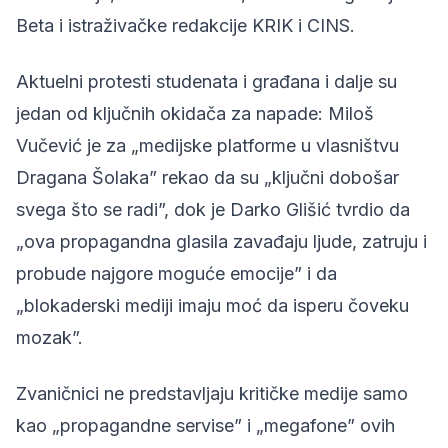
Beta i istraživačke redakcije KRIK i CINS.
Aktuelni protesti studenata i građana i dalje su
jedan od ključnih okidača za napade: Miloš
Vučević je za „medijske platforme u vlasništvu
Dragana Šolaka” rekao da su „ključni dobošar
svega što se radi”, dok je Darko Glišić tvrdio da
„ova propagandna glasila zavađaju ljude, zatruju i
probude najgore moguće emocije” i da
„blokaderski mediji imaju moć da isperu čoveku
mozak”.
Zvaničnici ne predstavljaju kritičke medije samo
kao „propagandne servise” i „megafone” ovih