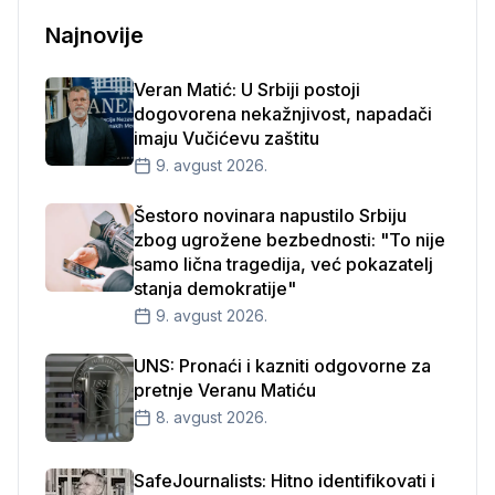
Najnovije
Veran Matić: U Srbiji postoji
dogovorena nekažnjivost, napadači
imaju Vučićevu zaštitu
9. avgust 2026.
Šestoro novinara napustilo Srbiju
zbog ugrožene bezbednosti: "To nije
samo lična tragedija, već pokazatelj
stanja demokratije"
9. avgust 2026.
UNS: Pronaći i kazniti odgovorne za
pretnje Veranu Matiću
8. avgust 2026.
SafeJournalists: Hitno identifikovati i