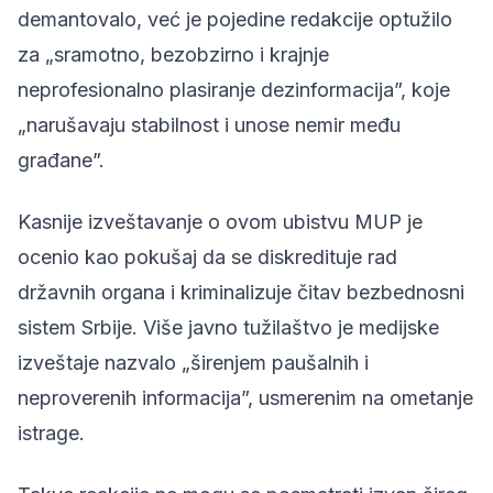
demantovalo, već je pojedine redakcije optužilo
za „sramotno, bezobzirno i krajnje
neprofesionalno plasiranje dezinformacija”, koje
„narušavaju stabilnost i unose nemir među
građane”.
Kasnije izveštavanje o ovom ubistvu MUP je
ocenio kao pokušaj da se diskredituje rad
državnih organa i kriminalizuje čitav bezbednosni
sistem Srbije. Više javno tužilaštvo je medijske
izveštaje nazvalo „širenjem paušalnih i
neproverenih informacija”, usmerenim na ometanje
istrage.