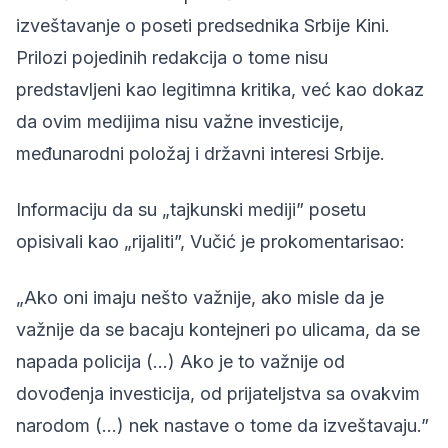
izveštavanje o poseti predsednika Srbije Kini.
Prilozi pojedinih redakcija o tome nisu
predstavljeni kao legitimna kritika, već kao dokaz
da ovim medijima nisu važne investicije,
međunarodni položaj i državni interesi Srbije.
Informaciju da su „tajkunski mediji” posetu
opisivali kao „rijaliti”, Vučić je prokomentarisao:
„Ako oni imaju nešto važnije, ako misle da je
važnije da se bacaju kontejneri po ulicama, da se
napada policija (...) Ako je to važnije od
dovođenja investicija, od prijateljstva sa ovakvim
narodom (...) nek nastave o tome da izveštavaju.”