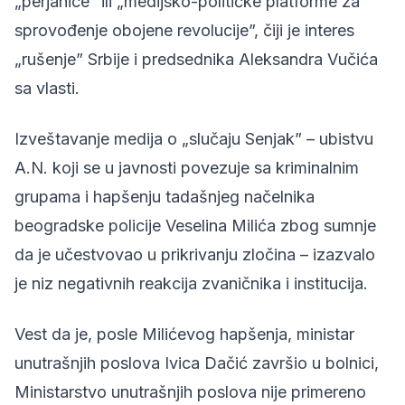
„perjanice” ili „medijsko-političke platforme za
sprovođenje obojene revolucije”, čiji je interes
„rušenje” Srbije i predsednika Aleksandra Vučića
sa vlasti.
Izveštavanje medija o „slučaju Senjak” – ubistvu
A.N. koji se u javnosti povezuje sa kriminalnim
grupama i hapšenju tadašnjeg načelnika
beogradske policije Veselina Milića zbog sumnje
da je učestvovao u prikrivanju zločina – izazvalo
je niz negativnih reakcija zvaničnika i institucija.
Vest da je, posle Milićevog hapšenja, ministar
unutrašnjih poslova Ivica Dačić završio u bolnici,
Ministarstvo unutrašnjih poslova nije primereno