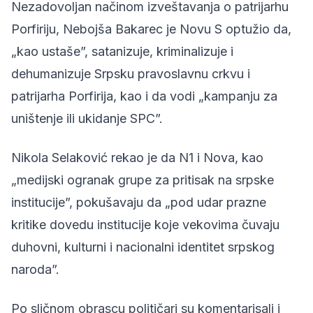
Nezadovoljan načinom izveštavanja o patrijarhu
Porfiriju, Nebojša Bakarec je Novu S optužio da,
„kao ustaše”, satanizuje, kriminalizuje i
dehumanizuje Srpsku pravoslavnu crkvu i
patrijarha Porfirija, kao i da vodi „kampanju za
uništenje ili ukidanje SPC”.
Nikola Selaković rekao je da N1 i Nova, kao
„medijski ogranak grupe za pritisak na srpske
institucije”, pokušavaju da „pod udar prazne
kritike dovedu institucije koje vekovima čuvaju
duhovni, kulturni i nacionalni identitet srpskog
naroda”.
Po sličnom obrascu političari su komentarisali i