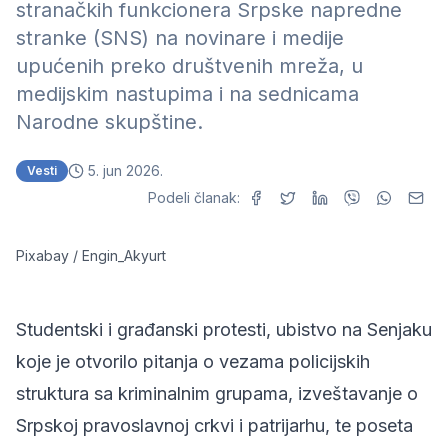
stranačkih funkcionera Srpske napredne
stranke (SNS) na novinare i medije
upućenih preko društvenih mreža, u
medijskim nastupima i na sednicama
Narodne skupštine.
5. jun 2026.
Vesti
Podeli članak:
Pixabay / Engin_Akyurt
Studentski i građanski protesti, ubistvo na Senjaku
koje je otvorilo pitanja o vezama policijskih
struktura sa kriminalnim grupama, izveštavanje o
Srpskoj pravoslavnoj crkvi i patrijarhu, te poseta