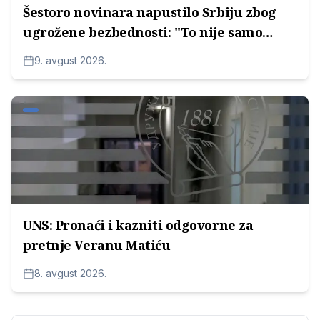
Šestoro novinara napustilo Srbiju zbog
ugrožene bezbednosti: "To nije samo
lična tragedija, već pokazatelj stanja
9. avgust 2026.
demokratije"
UNS: Pronaći i kazniti odgovorne za
pretnje Veranu Matiću
8. avgust 2026.