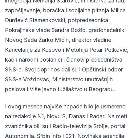
integracija Nemanja Starović, ministarka za rad,
zapošljavanje, boračka i socijalna pitanja Milica
Đurđević Stamenkovski, potpredsednica
Pokrajinske vlade Sandra Božić, gradonačelnik
Novog Sada Žarko Mićin, direktor vladine
Kancelarije za Kosovo i Metohiju Petar Petković,
kao i narodni poslanici i članovi predsedništva
SNS-a. Svoj doprinos dali su i Opštinski odbor
SNS-a Voždovac, Ministarstvo unutrašnjih
poslova i Više javno tužilaštvo u Beogradu.
I ovog meseca najviše napada bilo je usmereno
na redakcije N1, Novu S, Danas i Radar. Na meti
zvaničnika bili su i Radio-televizija Srbije, portali
Autonomija, Srbin info i 021, Novinska agencija