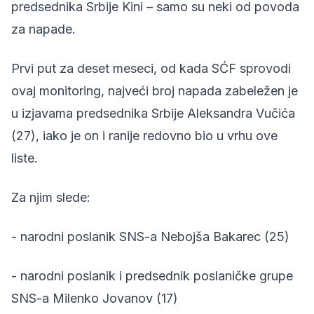
predsednika Srbije Kini – samo su neki od povoda
za napade.
Prvi put za deset meseci, od kada SĆF sprovodi
ovaj monitoring, najveći broj napada zabeležen je
u izjavama predsednika Srbije Aleksandra Vučića
(27), iako je on i ranije redovno bio u vrhu ove
liste.
Za njim slede:
- narodni poslanik SNS-a Nebojša Bakarec (25)
- narodni poslanik i predsednik poslaničke grupe
SNS-a Milenko Jovanov (17)