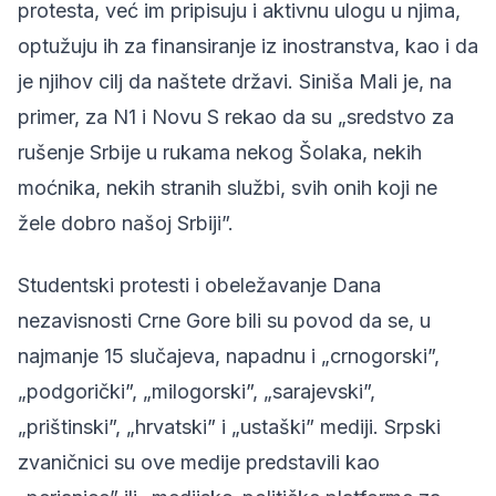
protesta, već im pripisuju i aktivnu ulogu u njima,
optužuju ih za finansiranje iz inostranstva, kao i da
je njihov cilj da naštete državi. Siniša Mali je, na
primer, za N1 i Novu S rekao da su „sredstvo za
rušenje Srbije u rukama nekog Šolaka, nekih
moćnika, nekih stranih službi, svih onih koji ne
žele dobro našoj Srbiji”.
Studentski protesti i obeležavanje Dana
nezavisnosti Crne Gore bili su povod da se, u
najmanje 15 slučajeva, napadnu i „crnogorski”,
„podgorički”, „milogorski”, „sarajevski”,
„prištinski”, „hrvatski” i „ustaški” mediji. Srpski
zvaničnici su ove medije predstavili kao