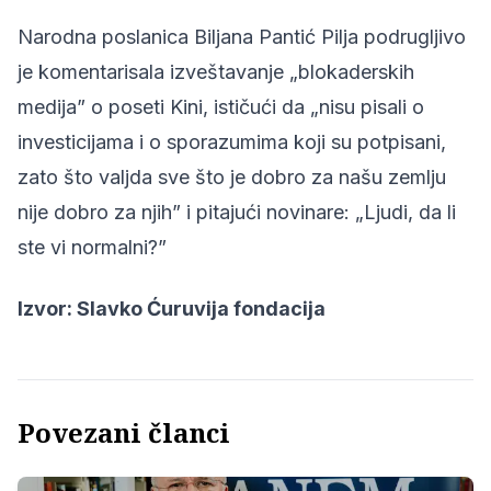
Narodna poslanica Biljana Pantić Pilja podrugljivo
je komentarisala izveštavanje „blokaderskih
medija” o poseti Kini, ističući da „nisu pisali o
investicijama i o sporazumima koji su potpisani,
zato što valjda sve što je dobro za našu zemlju
nije dobro za njih” i pitajući novinare: „Ljudi, da li
ste vi normalni?”
Izvor: Slavko Ćuruvija fondacija
Povezani članci