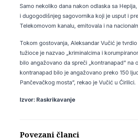
Samo nekoliko dana nakon odlaska sa Hepija, M
i dugogodišnjeg sagovornika koji je usput i pr
Telekomovom kanalu, emitovala i na nacionalnoj
Tokom gostovanja, Aleksandar Vučić je tvrdio 
tužioce je nazvao „kriminalcima i korumpirano
bilo angažovano da spreči „kontranapad” na o
kontranapad bilo je angažovano preko 150 lju
Pančevačkog mosta”, rekao je Vučić u Ćirilici.
Izvor:
Raskrikavanje
Povezani članci