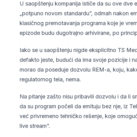
U saopštenju kompanija ističe da su ove dve e
„potpuno novom standardu”, odmah nakon emitov
klasičnog premotavanja programa koje je vre
epizode budu dugotrajno arhivirane, po princi
Iako se u saopštenju nigde eksplicitno TS Medi
defakto jeste, budući da ima svoje pozicije i 
morao da poseduje dozvolu REM-a, koju, kako 
regulatornog tela, nema.
Na pitanje zašto nisu pribavili dozvolu i da li 
da su program počeli da emituju bez nje, iz Te
već privremeno tehničko rešenje, koje omogu
live stream”.