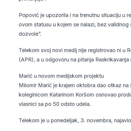
Popović je upozorila i na trenutnu situaciju u r
ovom statusu u kojem se nalazi, bez validnog 
dozvole”.
Telekom svoj novi medij nije registrovao ni u R
(APR), a u odgovoru na pitanja Raskrikavanja ni
Marić u novom medijskom projektu
Milomir Marić je krajem oktobra dao otkaz na He
koleginicom Katarinom Koršom osnovao produkci
vlasnici sa po 50 odsto udela.
Telekom je u ponedeljak, 3. novembra, najavi