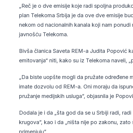
„Reč je o dve emisije koje radi spoljna produkci
plan Telekoma Srbija je da ove dve emisije bud
nekom od nacionalnih kanala koji nam ponudi n
javnošću Telekoma.
Bivša članica Saveta REM-a Judita Popović k
emitovanja“ niti, kako su iz Telekoma naveli, „
„Da biste uopšte mogli da pružate određene me
imate dozvolu od REM-a. Oni moraju da ispun
pružanje medijskih usluga”, objasnila je Popov
Dodala je i da „šta god da se u Srbiji radi, rad
krugova”, kao i da „ništa nije po zakonu, zato
primenjuju”.