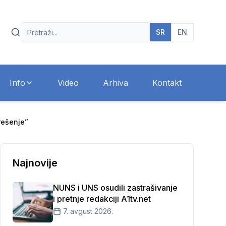
SR
EN
Info
Video
Arhiva
Kontakt
rešenje”
Najnovije
NUNS i UNS osudili zastrašivanje
i pretnje redakciji A1tv.net
7. avgust 2026.