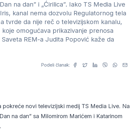
Dan na dan” i „Ćirilica”. Iako TS Media Live
Iris, kanal nema dozvolu Regulatornog tela
 tvrde da nije reč o televizijskom kanalu,
 koje omogućava prikazivanje prenosa
ca Saveta REM-a Judita Popović kaže da
Podeli članak:
 pokreće novi televizijski medij TS Media Live. Na
„Dan na dan” sa Milomirom Marićem i Katarinom
.