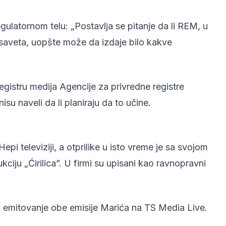
egulatornom telu: „Postavlja se pitanje da li REM, u
saveta, uopšte može da izdaje bilo kakve
egistru medija Agencije za privredne registre
su naveli da li planiraju da to učine.
pi televiziji, a otprilike u isto vreme je sa svojom
ju „Ćirilica”. U firmi su upisani kao ravnopravni
o emitovanje obe emisije Marića na TS Media Live.