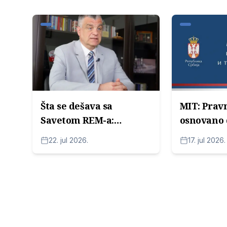
Šta se dešava sa
MIT: Pravn
Savetom REM-a:
osnovano 
"Temperature
javnih ser
22. jul 2026.
17. jul 2026.
povišene, preko svake
sa radom
mere"