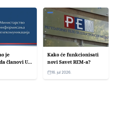
o je
Kako će funkcionisati
da članovi UO
novi Savet REM-a?
visa nastave
16. jul 2026.