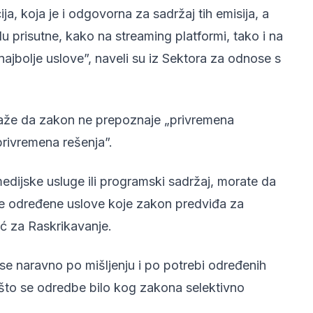
ja, koja je i odgovorna za sadržaj tih emisija, a
u prisutne, kako na streaming platformi, tako i na
ajbolje uslove”, naveli su iz Sektora za odnose s
aže da zakon ne prepoznaje „privremena
privremena rešenja”.
dijske usluge ili programski sadržaj, morate da
e određene uslove koje zakon predviđa za
ić za Raskrikavanje.
i se naravno po mišljenju i po potrebi određenih
 što se odredbe bilo kog zakona selektivno