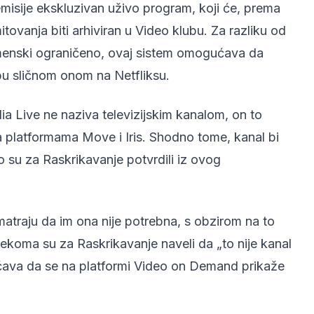
misije ekskluzivan uživo program, koji će, prema
anja biti arhiviran u Video klubu. Za razliku od
menski ograničeno, ovaj sistem omogućava da
pu sličnom onom na Netfliksu.
a Live ne naziva televizijskim kanalom, on to
na platformama Move i Iris. Shodno tome, kanal bi
su za Raskrikavanje potvrdili iz ovog
smatraju da im ona nije potrebna, s obzirom na to
lekoma su za Raskrikavanje naveli da „to nije kanal
ćava da se na platformi Video on Demand prikaže