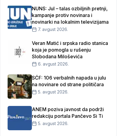
NUNS: Jul – talas ozbiljnih pretnji,
kampanje protiv novinara i
novinarki na lokalnim televizijama
7. avgust 2026.
Veran Matić i srpska radio stanica
koja je pomogla u rušenju
Slobodana Miloševića
6. avgust 2026.
SĆF: 106 verbalnih napada u julu
na novinare od strane političara
5. avgust 2026.
ANEM poziva javnost da podrži
redakciju portala Pančevo Si Ti
5. avgust 2026.