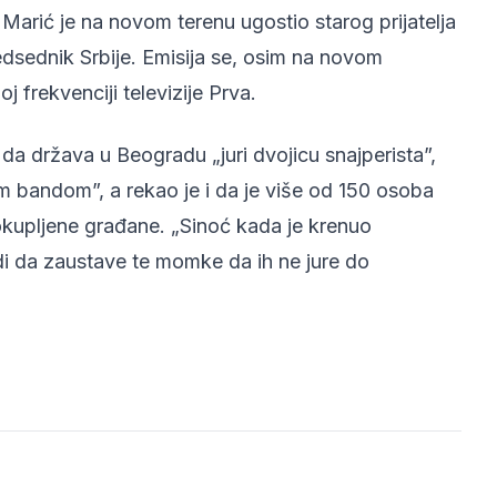
arić je na novom terenu ugostio starog prijatelja
edsednik Srbije. Emisija se, osim na novom
 frekvenciji televizije Prva.
da država u Beogradu „juri dvojicu snajperista”,
m bandom”, a rekao je i da je više od 150 osoba
kupljene građane. „Sinoć kada je krenuo
di da zaustave te momke da ih ne jure do