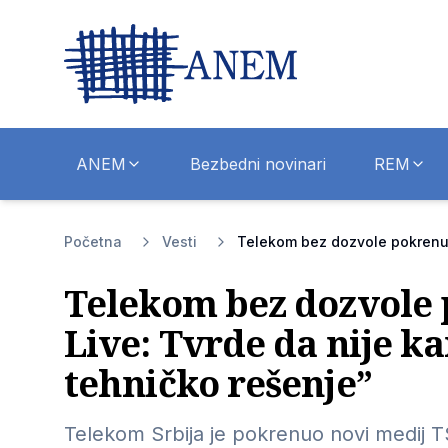
ANEM
Bezbedni novinari
REM
Početna
Vesti
Telekom bez dozvole pokrenuo
Telekom bez dozvole
Live: Tvrde da nije k
tehničko rešenje”
Telekom Srbija je pokrenuo novi medij T