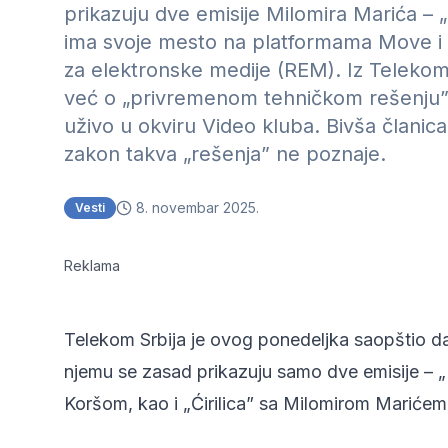
prikazuju dve emisije Milomira Marića – „
ima svoje mesto na platformama Move i 
za elektronske medije (REM). Iz Telekoma
već o „privremenom tehničkom rešenju”
uživo u okviru Video kluba. Bivša člani
zakon takva „rešenja” ne poznaje.
8. novembar 2025.
Vesti
Reklama
Telekom Srbija je ovog ponedeljka saopštio da
njemu se zasad prikazuju samo dve emisije – 
Koršom, kao i „Ćirilica” sa Milomirom Marićem