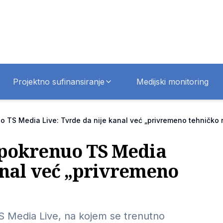
Projektno sufinansiranje
Medijski monitoring
 TS Media Live: Tvrde da nije kanal već „privremeno tehničko 
 pokrenuo TS Media
anal već „privremeno
S Media Live, na kojem se trenutno