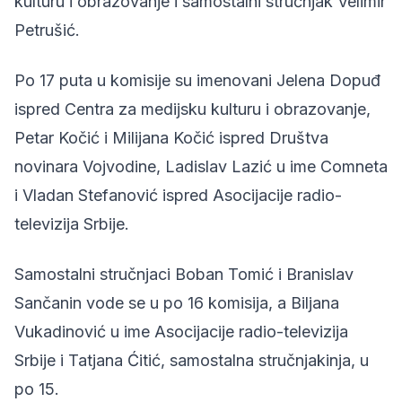
kulturu i obrazovanje i samostalni stručnjak Velimir
Petrušić.
Po 17 puta u komisije su imenovani Jelena Dopuđ
ispred Centra za medijsku kulturu i obrazovanje,
Petar Kočić i Milijana Kočić ispred Društva
novinara Vojvodine, Ladislav Lazić u ime Comneta
i Vladan Stefanović ispred Asocijacije radio-
televizija Srbije.
Samostalni stručnjaci Boban Tomić i Branislav
Sančanin vode se u po 16 komisija, a Biljana
Vukadinović u ime Asocijacije radio-televizija
Srbije i Tatjana Ćitić, samostalna stručnjakinja, u
po 15.