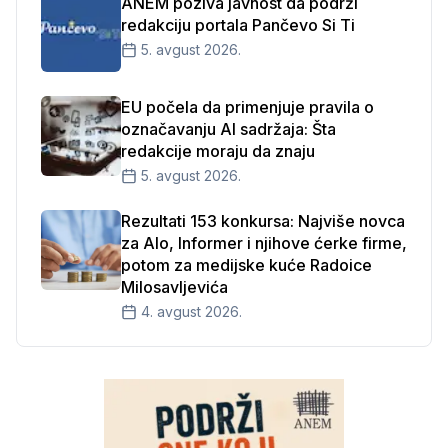
ANEM poziva javnost da podrži
redakciju portala Pančevo Si Ti
5. avgust 2026.
EU počela da primenjuje pravila o
označavanju AI sadržaja: Šta
redakcije moraju da znaju
5. avgust 2026.
Rezultati 153 konkursa: Najviše novca
za Alo, Informer i njihove ćerke firme,
potom za medijske kuće Radoice
Milosavljevića
4. avgust 2026.