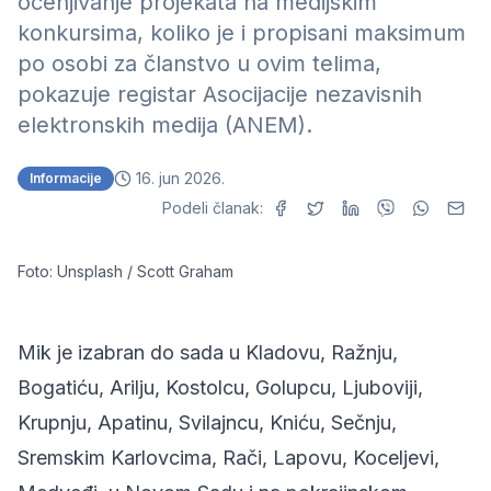
ocenjivanje projekata na medijskim
konkursima, koliko je i propisani maksimum
po osobi za članstvo u ovim telima,
pokazuje registar Asocijacije nezavisnih
elektronskih medija (ANEM).
16. jun 2026.
Informacije
Podeli članak:
Foto: Unsplash / Scott Graham
Mik je izabran do sada u Kladovu, Ražnju,
Bogatiću, Arilju, Kostolcu, Golupcu, Ljuboviji,
Krupnju, Apatinu, Svilajncu, Kniću, Sečnju,
Sremskim Karlovcima, Rači, Lapovu, Koceljevi,