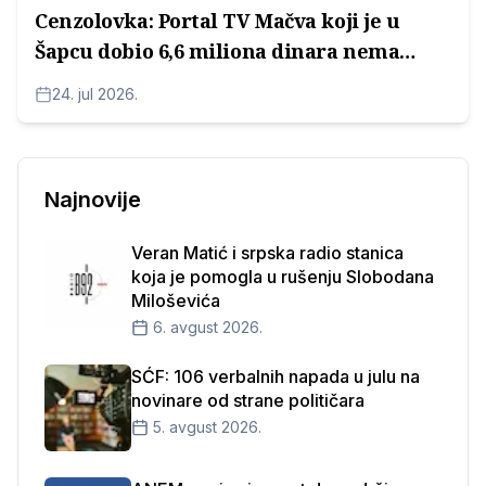
Cenzolovka: Portal TV Mačva koji je u
Šapcu dobio 6,6 miliona dinara nema
Impressum
24. jul 2026.
Najnovije
Veran Matić i srpska radio stanica
koja je pomogla u rušenju Slobodana
Miloševića
6. avgust 2026.
SĆF: 106 verbalnih napada u julu na
novinare od strane političara
5. avgust 2026.