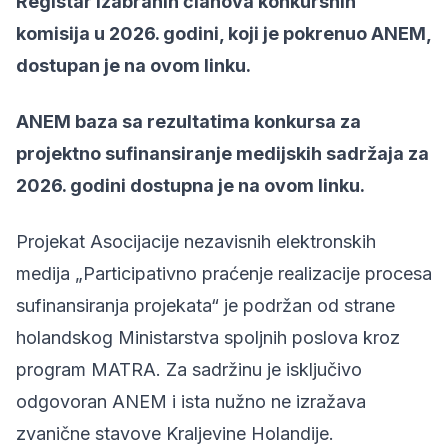
Registar izabranih članova konkursnih
komisija u 2026. godini, koji je pokrenuo ANEM,
dostupan je na
ovom linku
.
ANEM baza sa rezultatima konkursa za
projektno sufinansiranje medijskih sadržaja za
2026. godini dostupna je na
ovom linku
.
Projekat Asocijacije nezavisnih elektronskih
medija „Participativno praćenje realizacije procesa
sufinansiranja projekata“ je podržan od strane
holandskog Ministarstva spoljnih poslova kroz
program MATRA. Za sadržinu je isključivo
odgovoran ANEM i ista nužno ne izražava
zvanične stavove Kraljevine Holandije.