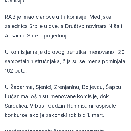
komisija.
RAB je imao članove u tri komisije, Medijska
zajednica Srbije u dve, a Društvo novinara Niša i
Ansambl Srce u po jednoj.
U komisijama je do ovog trenutka imenovano i 20
samostalnih stručnjaka, čija su se imena pominjala
162 puta.
U Žabarima, Sjenici, Zrenjaninu, Boljevcu, Šapcu i
Lučanima još nisu imenovane komisije, dok
Surdulica, Vrbas i Gadžin Han nisu ni raspisale
konkurse iako je zakonski rok bio 1. mart.