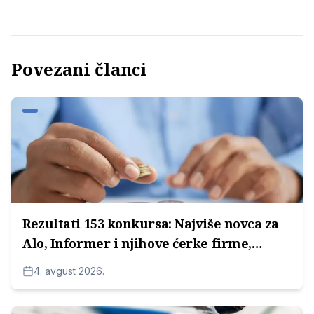
Povezani članci
Rezultati 153 konkursa: Najviše novca za
Alo, Informer i njihove ćerke firme,
potom za medijske kuće Radoice
4. avgust 2026.
Milosavljevića