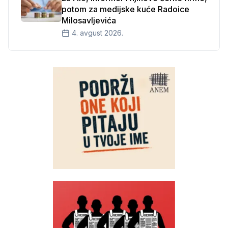
potom za medijske kuće Radoice
Milosavljevića
4. avgust 2026.