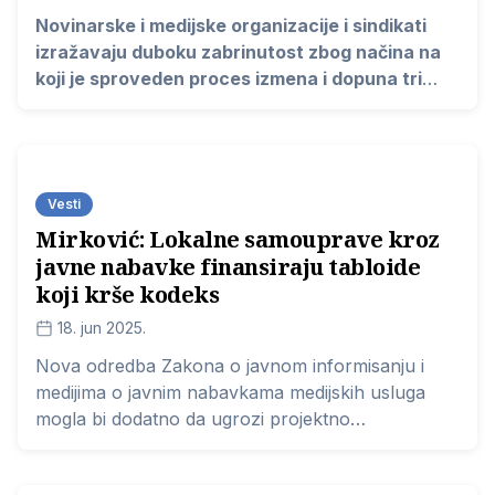
Novinarske i medijske organizacije i sindikati
izražavaju duboku zabrinutost zbog načina na
koji je sproveden proces izmena i dopuna tri
ključna medijska zakona – Zakona o javnom
informisanju i medijima (ZJIM), Zakona o
elektronskim medijima (ZEM) i Zakona o javnim
medijskim servisima (ZJMS) – koje je Narodna
Vesti
skupština Republike Srbije usvojila u ponedeljak,
Mirković: Lokalne samouprave kroz
16. juna 2025. godine.
javne nabavke finansiraju tabloide
koji krše kodeks
18. jun 2025.
Nova odredba Zakona o javnom informisanju i
medijima o javnim nabavkama medijskih usluga
mogla bi dodatno da ugrozi projektno
sufinansiranje zato što će mnogi organi javne
vlasti još u većoj meri tamo preusmeriti novac za