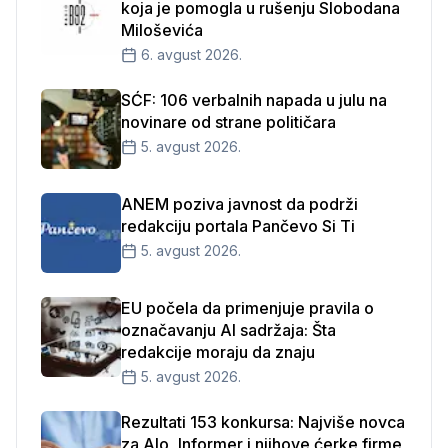
koja je pomogla u rušenju Slobodana
Miloševića
6. avgust 2026.
SĆF: 106 verbalnih napada u julu na
novinare od strane političara
5. avgust 2026.
ANEM poziva javnost da podrži
redakciju portala Pančevo Si Ti
5. avgust 2026.
EU počela da primenjuje pravila o
označavanju AI sadržaja: Šta
redakcije moraju da znaju
5. avgust 2026.
Rezultati 153 konkursa: Najviše novca
za Alo, Informer i njihove ćerke firme,