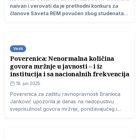
naivan i verovati da je prethodni konkurs za
članove Saveta REM povučen zbog studenata i
blokade Radio-televizije Srbije i da je to bio
samo izgovor. Za nju je rešenje u povlačenju
aktuelnog konkursa i raspisivanju novog.
Vesti
Poverenica: Nenormalna količina
govora mržnje u javnosti – i iz
institucija i sa nacionalnih frekvencija
18. jun 2025.
Poverenica za zaštitu ravnopravnosti Brankica
Janković upozorila je danas na nedopustivu
sveprisutnost govora mržnje, ponižavajućeg i
uvredljivog postupanja, kao i drugih vrsta
neprimerenog govora na domaćoj javnoj i
političkoj sceni.