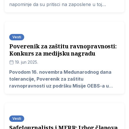
napominje da su pritisci na zaposlene u toj
medijskoj kući počeli u jesen prošle godine, a da
su pojačani posle pada nadstrešnice na
novosadskoj železničkoj stanici.
Vesti
Poverenik za zaštitu ravnopravnosti:
Konkurs za medijsku nagradu
19. jun 2025.
Povodom 16. novembra Međunarodnog dana
tolerancije, Poverenik za zaštitu
ravnopravnosti uz podršku Misije OEBS-a u
Srbiji, deseti put organizuje konkurs za Godišnju
medijsku nagradu za najbolje medijske tekstove
i priloge na temu borbe protiv diskriminacije i
promovisanja ravnopravnosti i tolerancije.
Vesti
SafeJournalists i MFRR: Izbor članova