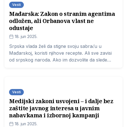
Vesti
Mađarska: Zakon o stranim agentima
odložen, ali Orbanova vlast ne
odustaje
18. jun 2025.
Srpska vlada želi da stigne svoju sabraću u
Mađarskoj, koristi njihove recepte. Ali sve zavisi
od srpskog naroda. Ako im dozvolite da slede
mađarski model, izgubićete i onda će vam trebati
decenije da se vratite normalnom, demokratskom
putu, kaže za Cenzolovku predsednik Mađarskog
novinarskog sindikata Laslo M. Lengiel
Vesti
Medijski zakoni usvojeni – i dalje bez
zaštite javnog interesa u javnim
nabavkama i izbornoj kampanji
18. jun 2025.