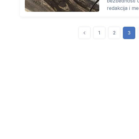
bezbednosti U
redakcija i me
prostora koji
1
2
3