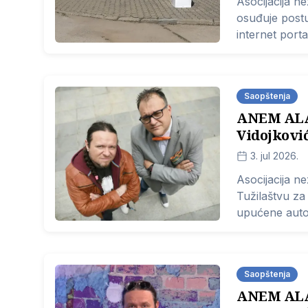
Asocijacija n
osuđuje postu
internet port
pobeđuje“ u D
Saopštenja
​ANEM ALA
Vidojkovi
3. jul 2026.
Asocijacija ne
Tužilaštvu za
upućene autor
Danas Marku 
X.
Saopštenja
ANEM ALA