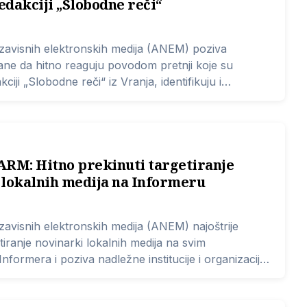
dakciji „Slobodne reči“
ezavisnih elektronskih medija (ANEM) poziva
ne da hitno reaguju povodom pretnji koje su
iji „Slobodne reči“ iz Vranja, identifikuju i
počinioca kako se novinari i novinarke tog lokalnog
osećali ugroženo po svoju bezbednost.
M: Hitno prekinuti targetiranje
 lokalnih medija na Informeru
ezavisnih elektronskih medija (ANEM) najoštrije
tiranje novinarki lokalnih medija na svim
nformera i poziva nadležne institucije i organizacije
kve napade.