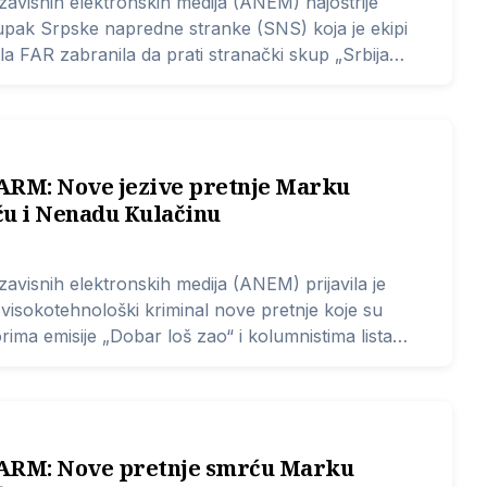
ezavisnih elektronskih medija (ANEM) najoštrije
pak Srpske napredne stranke (SNS) koja je ekipi
ala FAR zabranila da prati stranački skup „Srbija
imitrovgradu.
RM: Nove jezive pretnje Marku
ću i Nenadu Kulačinu
zavisnih elektronskih medija (ANEM) prijavila je
 visokotehnološki kriminal nove pretnje koje su
ima emisije „Dobar loš zao“ i kolumnistima lista
Vidojkoviću i Nenadu Kulačinu na društvenoj mreži
RM: Nove pretnje smrću Marku