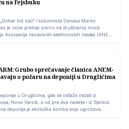
ću na Fejsbuku
 „Dobar loš zao“ i kolumnista Danasa Marko
bio je nove pretnje smrću na društvenoj mreži
 je Asocijacija nezavisnih elektronskih medija (ANEM)
laštvu za visokotehnološki kriminal.
RM: Grubo sprečavanje članica ANEM-
tavaju o požaru na deponiji u Druglićima
deponija u Druglićima, gde se odlaže otpad iz
iboja, Nove Varoši, a od pre dve nedelje i iz Sjenice.
rna deponija je ekološka bomba koja ugrožava
vote građana u ovom regionu.