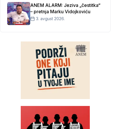
ANEM ALARM: Jeziva „čestitka“
– pretnja Marku Vidojkoviću
3. avgust 2026.