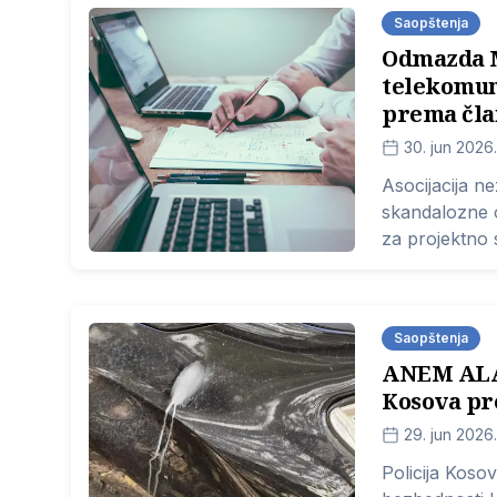
Saopštenja
Odmazda M
telekomun
prema čl
30. jun 2026.
Asocijacija n
skandalozne 
za projektno 
Ministarstvo i
Saopštenja
ANEM ALAR
Kosova pr
29. jun 2026.
Policija Koso