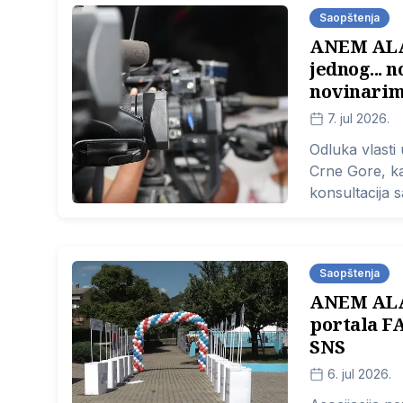
Saopštenja
ANEM ALAR
jednog... 
novinarim
7. jul 2026.
Odluka vlasti 
Crne Gore, ka
konsultacija 
J. Vučićević
organizacija d
među najgori
Saopštenja
ANEM ALAR
portala F
SNS
6. jul 2026.