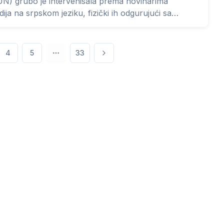
N) grubo je intervenisala prema novinarima
dija na srpskom jeziku, fizički ih odgurujući sa
 je bio predviđen i obezbeđen za izveštavanje.
4
5
33