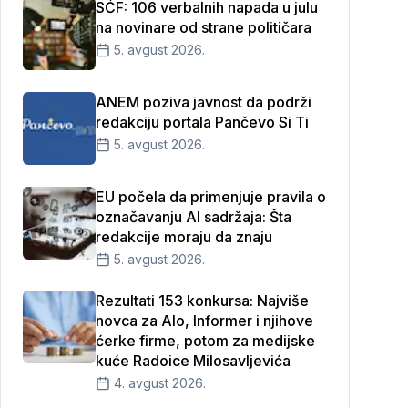
SĆF: 106 verbalnih napada u julu
na novinare od strane političara
5. avgust 2026.
ANEM poziva javnost da podrži
redakciju portala Pančevo Si Ti
5. avgust 2026.
EU počela da primenjuje pravila o
označavanju AI sadržaja: Šta
redakcije moraju da znaju
5. avgust 2026.
Rezultati 153 konkursa: Najviše
novca za Alo, Informer i njihove
ćerke firme, potom za medijske
kuće Radoice Milosavljevića
4. avgust 2026.