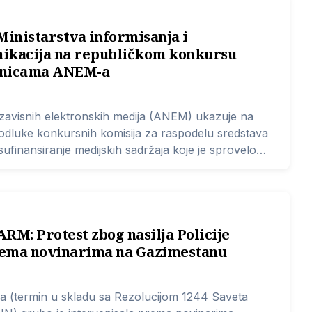
inistarstva informisanja i
ikacija na republičkom konkursu
anicama ANEM-a
ezavisnih elektronskih medija (ANEM) ukazuje na
odluke konkursnih komisija za raspodelu sredstava
sufinansiranje medijskih sadržaja koje je sprovelo
nformisanja i telekomunikacija.
M: Protest zbog nasilja Policije
ema novinarima na Gazimestanu
va (termin u skladu sa Rezolucijom 1244 Saveta