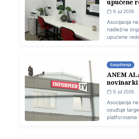
upućene re
9. jul 2026.
Asocijacija n
nadležne orga
upućene redakc
procesuiraju 
medija ne bi 
Saopštenja
ANEM ALAR
novinarki
9. jul 2026.
Asocijacija n
osuđuje targe
platformama I
da osude ova