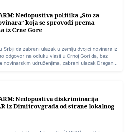
M: Nedopustiva politika „Sto za
novinara” koja se sprovodi prema
a iz Crne Gore
u Srbiji da zabrani ulazak u zemlju dvojici novinara iz
o odgovor na odluku vlasti u Crnoj Gori da, bez
sa novinarskim udruženjima, zabrani ulazak Draganu
u, dodatno potvrđuje ocene brojnih međunarodnih
a su uslovi za život i rad novinara u Srbiji danas
ma u Evropi.
M: Nedopustiva diskriminacija
AR iz Dimitrovgrada od strane lokalnog