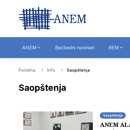
ANEM
Bezbedni novinari
REM
Početna
Info
Saopštenja
Saopštenja
Saopštenja
ANEM ALAR