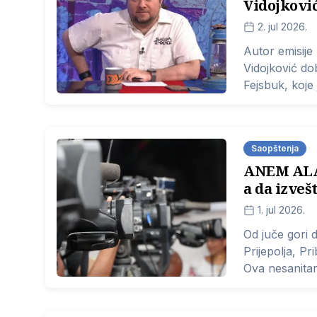
Vidojkovi
2. jul 2026.
Autor emisije
Vidojković do
Fejsbuk, koje
prijavila Tuži
Saopštenja
ANEM ALA
a da izveš
1. jul 2026.
Od juče gori 
Prijepolja, Pr
Ova nesanita
zdravlje i ži