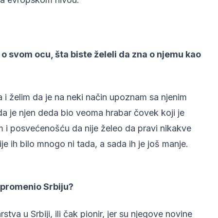
 o svom ocu, šta biste želeli da zna o njemu kao
 i želim da je na neki način upoznam sa njenim
 je njen deda bio veoma hrabar čovek koji je
m i posvećenošću da nije želeo da pravi nikakve
e ih bilo mnogo ni tada, a sada ih je još manje.
a promenio Srbiju?
tva u Srbiji, ili čak pionir, jer su njegove novine