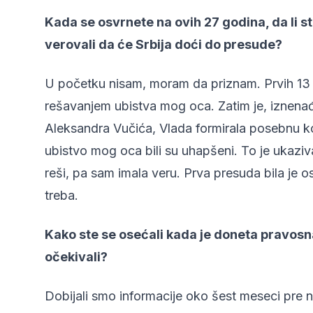
Kada se osvrnete na ovih 27 godina, da li ste
verovali da će Srbija doći do presude?
U početku nisam, moram da priznam. Prvih 13 g
rešavanjem ubistva mog oca. Zatim je, iznena
Aleksandra Vučića, Vlada formirala posebnu komi
ubistvo mog oca bili su uhapšeni. To je ukaziva
reši, pa sam imala veru. Prva presuda bila je o
treba.
Kako ste se osećali kada je doneta pravosn
očekivali?
Dobijali smo informacije oko šest meseci pre 