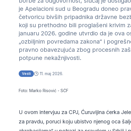
borbe za odgovornost, slučaj je dostiga
je Apelacioni sud u Beogradu doneo pr
četvoricu bivših pripadnika državne be
koji su prethodno bili proglašeni krivim z
januaru 2026. godine utvrdio da je ova
„ozbiljnim povredama zakona“ i pogrešn
pravno obavezujuća zbog procesnih zaštit
potpune nekažnjivosti.
11. maj 2026.
Vesti
Foto: Marko Risović - SĆF
U ovom intervjuu za CPJ, Ćuruvijina ćerka Jel
za pravdu, poruci koju ubistvo njenog oca šal
akrobacijama“ u potrazi za pravdom u Srbiji i