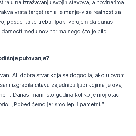
tiraju na izražavanju svojih stavova, a novinarima
akva vrsta targetiranja je manje-više realnost za
voj posao kako treba. Ipak, verujem da danas
solidarnosti među novinarima nego što je bilo
godišnje putovanje?
van. Ali dobra stvar koja se dogodila, ako u ovom
am izgradila čitavu zajednicu ljudi kojima je ovaj
i meni. Danas imam isto godina koliko je moj otac
rio: „Pobedićemo jer smo lepi i pametni.“