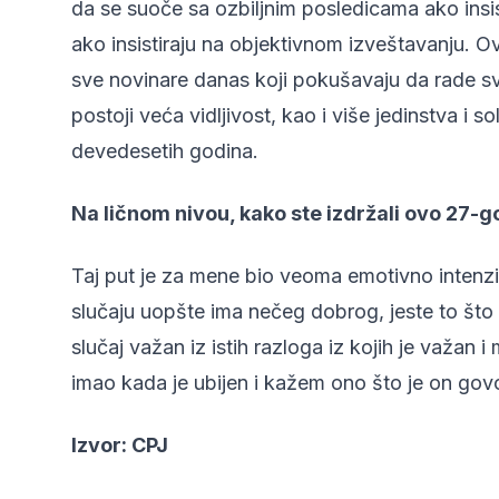
da se suoče sa ozbiljnim posledicama ako insis
ako insistiraju na objektivnom izveštavanju. Ov
sve novinare danas koji pokušavaju da rade s
postoji veća vidljivost, kao i više jedinstva i 
devedesetih godina.
Na ličnom nivou, kako ste izdržali ovo 27-
Taj put je za mene bio veoma emotivno intenzi
slučaju uopšte ima nečeg dobrog, jeste to što s
slučaj važan iz istih razloga iz kojih je važan 
imao kada je ubijen i kažem ono što je on govo
Izvor:
CPJ