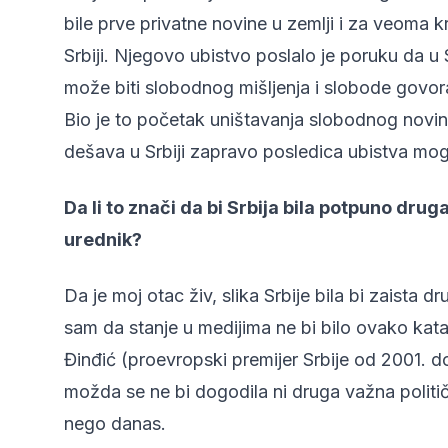
bile prve privatne novine u zemlji i za veoma k
Srbiji. Njegovo ubistvo poslalo je poruku da u
može biti slobodnog mišljenja i slobode govora, i
Bio je to početak uništavanja slobodnog novi
dešava u Srbiji zapravo posledica ubistva mo
Da li to znači da bi Srbija bila potpuno dru
urednik?
Da je moj otac živ, slika Srbije bila bi zaista d
sam da stanje u medijima ne bi bilo ovako katas
Đinđić (proevropski premijer Srbije od 2001. d
možda se ne bi dogodila ni druga važna politič
nego danas.