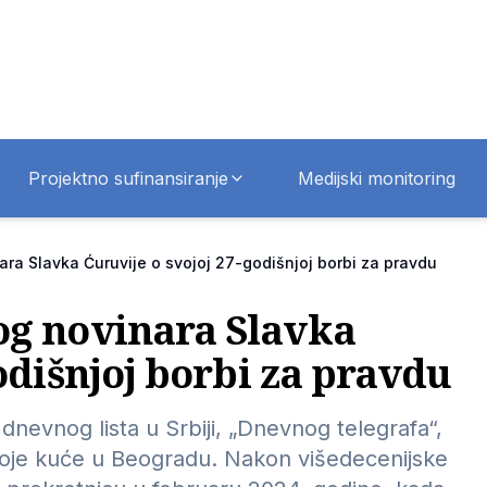
Projektno sufinansiranje
Medijski monitoring
ra Slavka Ćuruvije o svojoj 27-godišnjoj borbi za pravdu
og novinara Slavka
odišnjoj borbi za pravdu
dnevnog lista u Srbiji, „Dnevnog telegrafa“,
 svoje kuće u Beogradu. Nakon višedecenijske