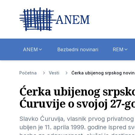
ANEM
Bezbedni novinari
REM
Početna
Vesti
Ćerka ubijenog srpskog novina
Ćerka ubijenog srpsk
Ćuruvije o svojoj 27-g
Slavko Ćuruvija, vlasnik prvog privatnog 
ubijen je 11. aprila 1999. godine ispred