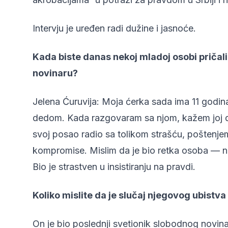
Intervju je uređen radi dužine i jasnoće.
Kada biste danas nekoj mladoj osobi pričali
novinaru?
Jelena Ćuruvija: Moja ćerka sada ima 11 godina
dedom. Kada razgovaram sa njom, kažem joj da
svoj posao radio sa tolikom strašću, poštenje
kompromise. Mislim da je bio retka osoba — nij
Bio je strastven u insistiranju na pravdi.
Koliko mislite da je slučaj njegovog ubistv
On je bio poslednji svetionik slobodnog novinars