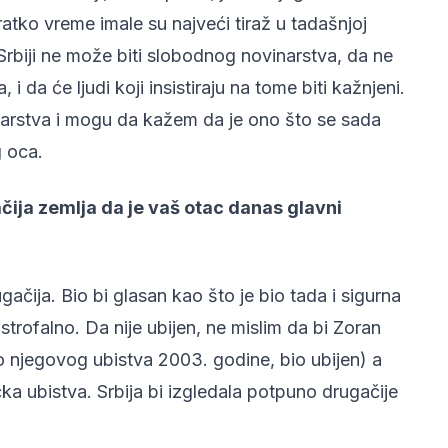
ratko vreme imale su najveći tiraž u tadašnjoj
 Srbiji ne može biti slobodnog novinarstva, da ne
 da će ljudi koji insistiraju na tome biti kažnjeni.
narstva i mogu da kažem da je ono što se sada
g oca.
gačija zemlja da je vaš otac danas glavni
rugačija. Bio bi glasan kao što je bio tada i sigurna
trofalno. Da nije ubijen, ne mislim da bi Zoran
o njegovog ubistva 2003. godine, bio ubijen) a
ka ubistva. Srbija bi izgledala potpuno drugačije