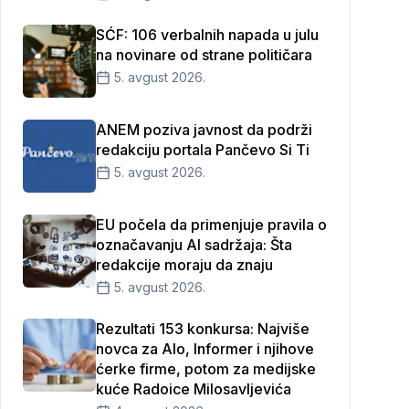
SĆF: 106 verbalnih napada u julu
na novinare od strane političara
5. avgust 2026.
ANEM poziva javnost da podrži
redakciju portala Pančevo Si Ti
5. avgust 2026.
EU počela da primenjuje pravila o
označavanju AI sadržaja: Šta
redakcije moraju da znaju
5. avgust 2026.
Rezultati 153 konkursa: Najviše
novca za Alo, Informer i njihove
ćerke firme, potom za medijske
kuće Radoice Milosavljevića