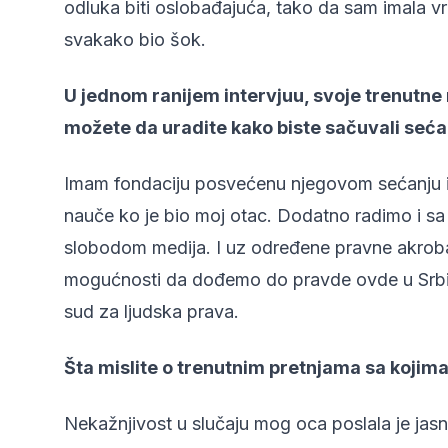
odluka biti oslobađajuća, tako da sam imala v
svakako bio šok.
U jednom ranijem intervjuu, svoje trenutne
možete da uradite kako biste sačuvali seća
Imam fondaciju posvećenu njegovom sećanju i t
nauče ko je bio moj otac. Dodatno radimo i 
slobodom medija. I uz određene pravne akrobaci
mogućnosti da dođemo do pravde ovde u Srbiji
sud za ljudska prava.
Šta mislite o trenutnim pretnjama sa kojim
Nekažnjivost u slučaju mog oca poslala je jas