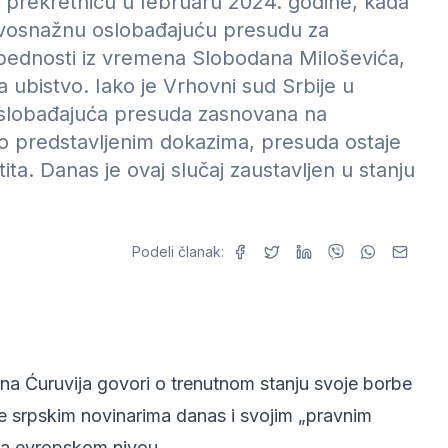
o prekretnicu u februaru 2024. godine, kada
avosnažnu oslobađajuću presudu za
zbednosti iz vremena Slobodana Miloševića,
a ubistvo. Iako je Vrhovni sud Srbije u
 oslobađajuća presuda zasnovana na
o predstavljenim dokazima, presuda ostaje
a. Danas je ovaj slučaj zaustavljen u stanju
Podeli članak:
ena Ćuruvija govori o trenutnom stanju svoje borbe
je srpskim novinarima danas i svojim „pravnim
 na evropskom nivou.