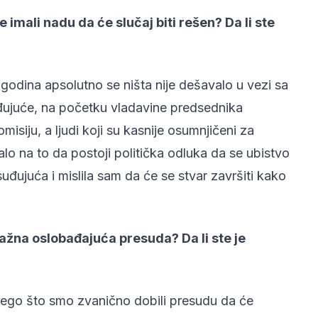
 imali nadu da će slučaj biti rešen? Da li ste
odina apsolutno se ništa nije dešavalo u vezi sa
đujuće, na početku vladavine predsednika
siju, a ljudi koji su kasnije osumnjičeni za
lo na to da postoji politička odluka da se ubistvo
suđujuća i mislila sam da će se stvar završiti kako
ažna oslobađajuća presuda? Da li ste je
nego što smo zvanično dobili presudu da će