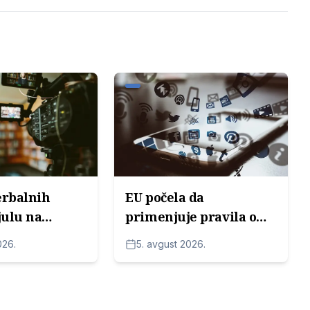
erbalnih
EU počela da
julu na
primenjuje pravila o
od strane
označavanju AI
026.
5. avgust 2026.
sadržaja: Šta redakcije
moraju da znaju