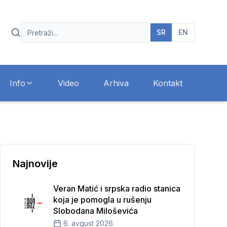
SR
EN
Info
Video
Arhiva
Kontakt
Najnovije
Veran Matić i srpska radio stanica
koja je pomogla u rušenju
Slobodana Miloševića
6. avgust 2026.