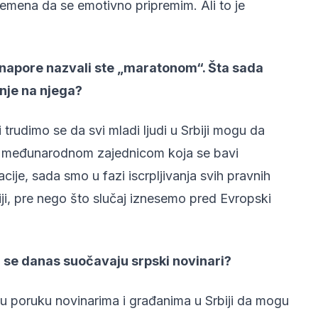
remena da se emotivno pripremim. Ali to je
 napore nazvali ste „maratonom“. Šta sada
nje na njega?
rudimo se da svi mladi ljudi u Srbiji mogu da
sa međunarodnom zajednicom koja se bavi
je, sada smo u fazi iscrpljivanja svih pravnih
, pre nego što slučaj iznesemo pred Evropski
a se danas suočavaju srpski novinari?
nu poruku novinarima i građanima u Srbiji da mogu