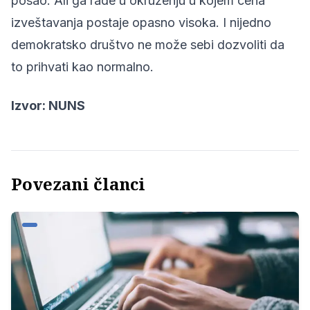
posao. Ali ga rade u okruženju u kojem cena
izveštavanja postaje opasno visoka. I nijedno
demokratsko društvo ne može sebi dozvoliti da
to prihvati kao normalno.
Izvor:
NUNS
Povezani članci