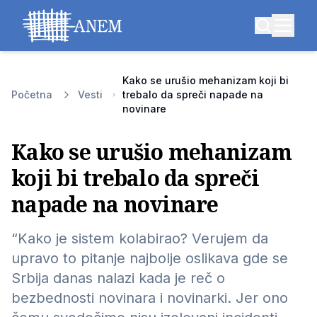
Kako se urušio mehanizam koji bi
Početna
Vesti
trebalo da spreči napade na
novinare
Kako se urušio mehanizam
koji bi trebalo da spreči
napade na novinare
“
Kako je sistem kolabirao?
Verujem da
upravo to pitanje najbolje oslikava gde se
Srbija danas nalazi kada je reč o
bezbednosti novinara i novinarki. Jer ono