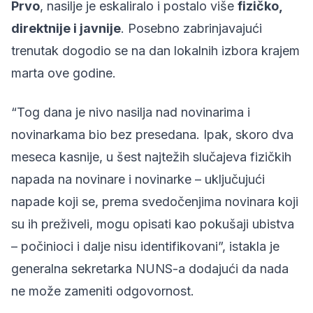
Prvo
, nasilje je eskaliralo i postalo više
fizičko,
direktnije i javnije
. Posebno zabrinjavajući
trenutak dogodio se na dan lokalnih izbora krajem
marta ove godine.
“Tog dana je nivo nasilja nad novinarima i
novinarkama bio bez presedana. Ipak, skoro dva
meseca kasnije, u šest najtežih slučajeva fizičkih
napada na novinare i novinarke – uključujući
napade koji se, prema svedočenjima novinara koji
su ih preživeli, mogu opisati kao pokušaji ubistva
– počinioci i dalje nisu identifikovani”, istakla je
generalna sekretarka NUNS-a dodajući da nada
ne može zameniti odgovornost.