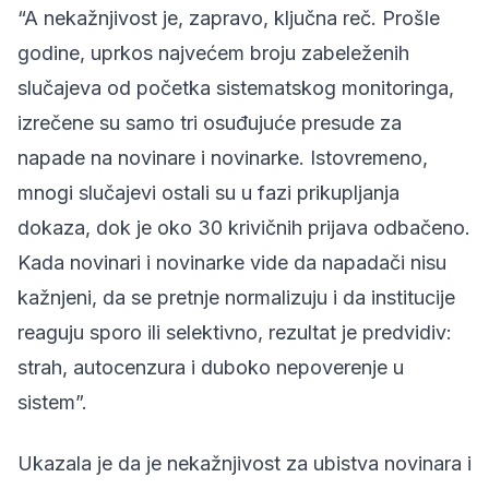
“A nekažnjivost je, zapravo, ključna reč. Prošle
godine, uprkos najvećem broju zabeleženih
slučajeva od početka sistematskog monitoringa,
izrečene su samo tri osuđujuće presude za
napade na novinare i novinarke. Istovremeno,
mnogi slučajevi ostali su u fazi prikupljanja
dokaza, dok je oko 30 krivičnih prijava odbačeno.
Kada novinari i novinarke vide da napadači nisu
kažnjeni, da se pretnje normalizuju i da institucije
reaguju sporo ili selektivno, rezultat je predvidiv:
strah, autocenzura i duboko nepoverenje u
sistem”.
Ukazala je da je nekažnjivost za ubistva novinara i