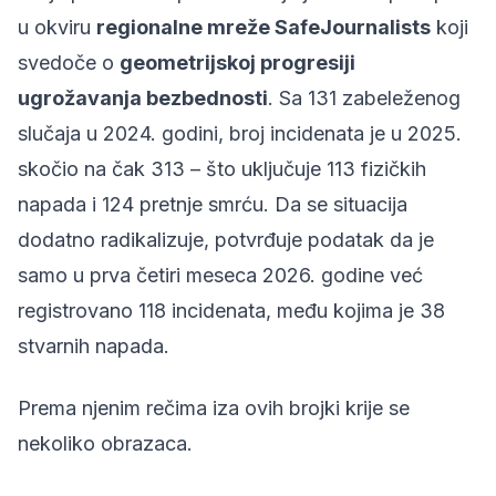
u okviru
regionalne mreže SafeJournalists
koji
svedoče o
geometrijskoj progresiji
ugrožavanja bezbednosti
. Sa 131 zabeleženog
slučaja u 2024. godini, broj incidenata je u 2025.
skočio na čak 313 – što uključuje 113 fizičkih
napada i 124 pretnje smrću. Da se situacija
dodatno radikalizuje, potvrđuje podatak da je
samo u prva četiri meseca 2026. godine već
registrovano 118 incidenata, među kojima je 38
stvarnih napada.
Prema njenim rečima iza ovih brojki krije se
nekoliko obrazaca.