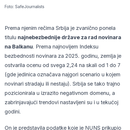
Foto: SafeJournalists
Prema njenim rečima Srbija je zvanično ponela
titulu
najnebezbednije države za rad novinara
na Balkanu
. Prema najnovijem Indeksu
bezbednosti novinara za 2025. godinu, zemlja je
ostvarila ocenu od svega 2,24 na skali od 1 do 7
(gde jedinica označava najgori scenario u kojem
novinari stradaju ili nestaju). Srbija se tako trajno
pozicionirala u izrazito negativnom domenu, a
zabrinjavajući trendovi nastavljeni su i u tekućoj
godini.
On je predstavila podatke koje je NUNS prikupio