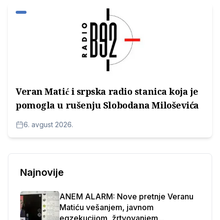
Veran Matić i srpska radio stanica koja je
pomogla u rušenju Slobodana Miloševića
6. avgust 2026.
Najnovije
ANEM ALARM: Nove pretnje Veranu
Matiću vešanjem, javnom
egzekucijom, žrtvovanjem...