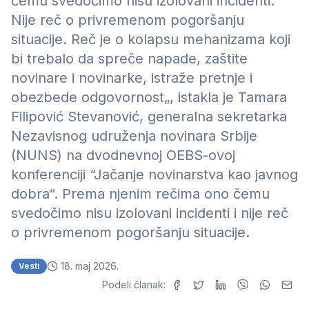
čemu svedočimo nisu izolovani incidenti.
Nije reč o privremenom pogoršanju
situacije. Reč je o kolapsu mehanizama koji
bi trebalo da spreče napade, zaštite
novinare i novinarke, istraže pretnje i
obezbede odgovornost„, istakla je Tamara
Filipović Stevanović, generalna sekretarka
Nezavisnog udruženja novinara Srbije
(NUNS) na dvodnevnoj OEBS-ovoj
konferenciji “Jačanje novinarstva kao javnog
dobra“. Prema njenim rečima ono čemu
svedočimo nisu izolovani incidenti i nije reč
o privremenom pogoršanju situacije.
18. maj 2026.
Vesti
Podeli članak: