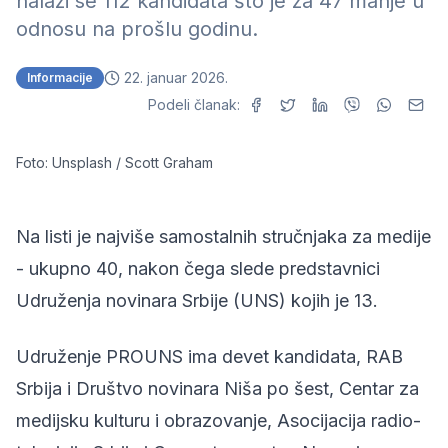
nalazi se 112 kandidata što je za 47 manje u
odnosu na prošlu godinu.
22. januar 2026.
Informacije
Podeli članak:
Foto: Unsplash / Scott Graham
Na listi je najviše samostalnih stručnjaka za medije
- ukupno 40, nakon čega slede predstavnici
Udruženja novinara Srbije (UNS) kojih je 13.
Udruženje PROUNS ima devet kandidata, RAB
Srbija i Društvo novinara Niša po šest, Centar za
medijsku kulturu i obrazovanje, Asocijacija radio-