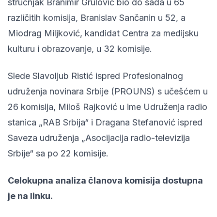
stručnjak Branimir Grulović bio do sada u 65
različitih komisija, Branislav Sančanin u 52, a
Miodrag Miljković, kandidat Centra za medijsku
kulturu i obrazovanje, u 32 komisije.
Slede Slavoljub Ristić ispred Profesionalnog
udruženja novinara Srbije (PROUNS) s učešćem u
26 komisija, Miloš Rajković u ime Udruženja radio
stanica „RAB Srbija“ i Dragana Stefanović ispred
Saveza udruženja „Asocijacija radio-televizija
Srbije“ sa po 22 komisije.
Celokupna analiza članova komisija dostupna
je na
linku
.