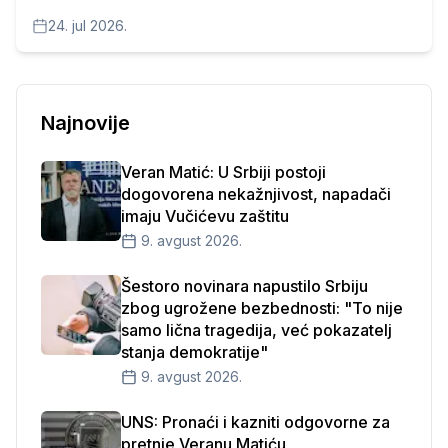
Impressum
24. jul 2026.
Najnovije
Veran Matić: U Srbiji postoji
dogovorena nekažnjivost, napadači
imaju Vučićevu zaštitu
9. avgust 2026.
Šestoro novinara napustilo Srbiju
zbog ugrožene bezbednosti: "To nije
samo lična tragedija, već pokazatelj
stanja demokratije"
9. avgust 2026.
UNS: Pronaći i kazniti odgovorne za
pretnje Veranu Matiću