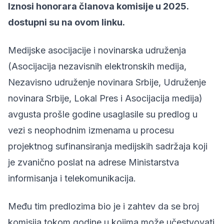
Iznosi honorara članova komisije u 2025.
dostupni su na
ovom linku
.
Medijske asocijacije i novinarska udruženja
(Asocijacija nezavisnih elektronskih medija,
Nezavisno udruženje novinara Srbije, Udruženje
novinara Srbije, Lokal Pres i Asocijacija medija)
avgusta prošle godine usaglasile su
predlog u
vezi s neophodnim izmenama u procesu
projektnog sufinansiranja medijskih sadržaja
koji
je zvanično poslat na adrese Ministarstva
informisanja i telekomunikacija.
Među tim predlozima bio je i zahtev da se broj
komisija tokom godine u kojima može učestvovati