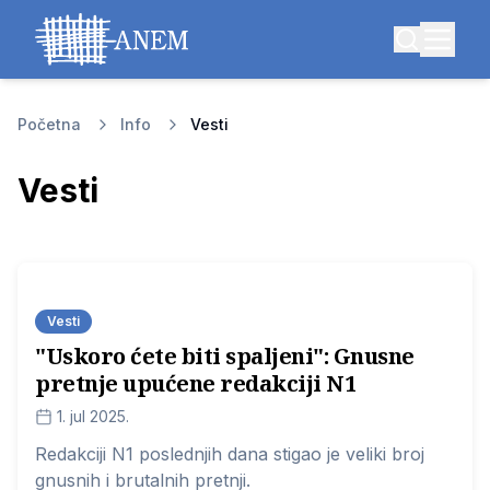
Početna
Info
Vesti
Vesti
Vesti
​"Uskoro ćete biti spaljeni": Gnusne
pretnje upućene redakciji N1
1. jul 2025.
Redakciji N1 poslednjih dana stigao je veliki broj
gnusnih i brutalnih pretnji.