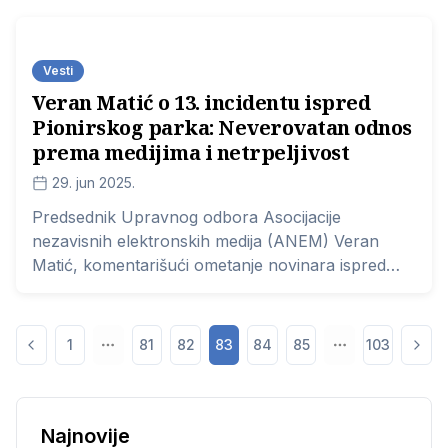
kandidata za članove Saveta Regulatornog tela za
elektronske medije (REM), odlučeno je danas na
sednici Odbora bez prisustva poslanika opozicije.
Vesti
Veran Matić o 13. incidentu ispred
Pionirskog parka: Neverovatan odnos
prema medijima i netrpeljivost
29. jun 2025.
Predsednik Upravnog odbora Asocijacije
nezavisnih elektronskih medija (ANEM) Veran
Matić, komentarišući ometanje novinara ispred
Skupštine Srbije koji su pratili dešavanja na
Vidovdan, naveo je da je to bio 13. incident prema
medijima koji su pokušavali da izveštavaju iz
1
81
82
83
84
85
103
Pionirskog parka.
Najnovije