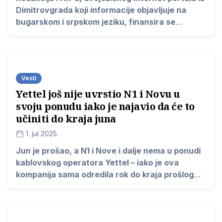
Dimitrovgrada koji informacije objavljuje na
bugarskom i srpskom jeziku, finansira se
uglavnom iz stranih donacija, pošto na domaćim
lokalnim i republičkim konkursima naši projekti
ne prolaze samo zbog toga što izveštavamo
kritički, kazala je Danijela Apostolov Videnov,
Vesti
novinarka tog portala.
Yettel još nije uvrstio N1 i Novu u
svoju ponudu iako je najavio da će to
učiniti do kraja juna
1. jul 2025.
Jun je prošao, a N1 i Nove i dalje nema u ponudi
kablovskog operatora Yettel – iako je ova
kompanija sama odredila rok do kraja prošlog
meseca.