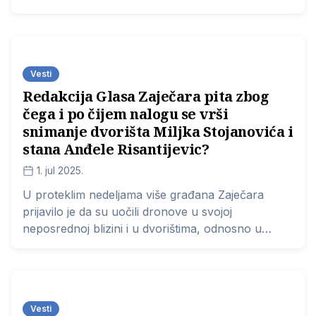
Vesti
Redakcija Glasa Zaječara pita zbog
čega i po čijem nalogu se vrši
snimanje dvorišta Miljka Stojanovića i
stana Anđele Risantijevic?
1. jul 2025.
U proteklim nedeljama više građana Zaječara
prijavilo je da su uočili dronove u svojoj
neposrednoj blizini i u dvorištima, odnosno u
blizini stanova. Dronovi su ih, prema tvrdnjama
građana snimali, odnosno njihovu neposrednu
okolinu. Prema našim saznanjima nije bili nikakvog
odgovora policije na dostavljene prijave.
Vesti