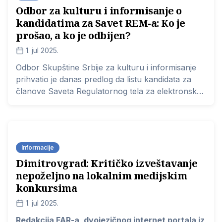
Odbor za kulturu i informisanje o
kandidatima za Savet REM-a: Ko je
prošao, a ko je odbijen?
1. jul 2025.
Odbor Skupštine Srbije za kulturu i informisanje
prihvatio je danas predlog da listu kandidata za
članove Saveta Regulatornog tela za elektronske
medije (REM), koju su predložila udruženja čiji su
ciljevi ostvarivanje slobode izražavanja, čine
Antonela Riha, Jasmina Ninković i Rodoljub Šabić.
Informacije
Dimitrovgrad: Kritičko izveštavanje
nepoželjno na lokalnim medijskim
konkursima
1. jul 2025.
Redakcija FAR-a, dvojezičnog internet portala iz