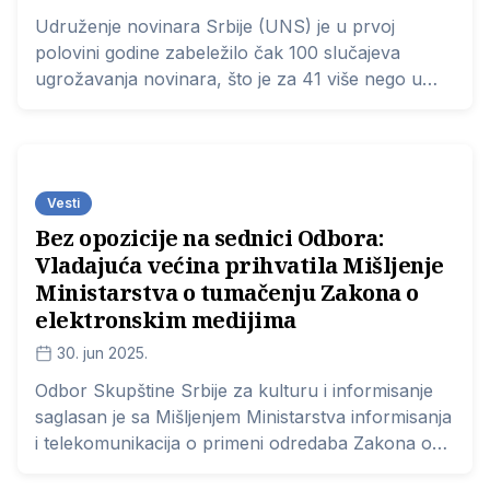
Udruženje novinara Srbije (UNS) je u prvoj
polovini godine zabeležilo čak 100 slučajeva
ugrožavanja novinara, što je za 41 više nego u
istom periodu prošle godine.
Vesti
Bez opozicije na sednici Odbora:
Vladajuća većina prihvatila Mišljenje
Ministarstva o tumačenju Zakona o
elektronskim medijima
30. jun 2025.
Odbor Skupštine Srbije za kulturu i informisanje
saglasan je sa Mišljenjem Ministarstva informisanja
i telekomunikacija o primeni odredaba Zakona o
elektronskim medijima u postupku predlaganja