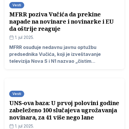
Vesti
MFRR poziva Vučića da prekine
napade na novinare i novinarke i EU
da oštrije reaguje
1. jul 2025.
MFRR osuđuje nedavnu javnu optužbu
predsednika Vučića, koji je izveštavanje
televizija Nova S i N1 nazvao „čistim
terorizmom“. Naše organizacije, koje su
nedavno sprovele misiju za slobodu medija u
Srbiji, pozivaju predsednika da odmah prestane
sa upotrebom takve opasne retorike protiv
Vesti
medija.
UNS-ova baza: U prvoj polovini godine
zabeleženo 100 slučajeva ugrožavanja
novinara, za 41 više nego lane
1. jul 2025.