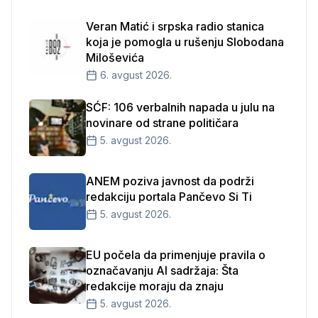
Veran Matić i srpska radio stanica
koja je pomogla u rušenju Slobodana
Miloševića
6. avgust 2026.
SĆF: 106 verbalnih napada u julu na
novinare od strane političara
5. avgust 2026.
ANEM poziva javnost da podrži
redakciju portala Pančevo Si Ti
5. avgust 2026.
EU počela da primenjuje pravila o
označavanju AI sadržaja: Šta
redakcije moraju da znaju
5. avgust 2026.