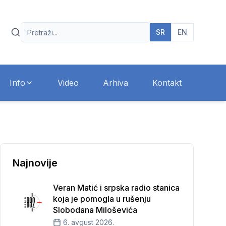
SR
EN
Info
Video
Arhiva
Kontakt
Najnovije
Veran Matić i srpska radio stanica
koja je pomogla u rušenju
Slobodana Miloševića
6. avgust 2026.