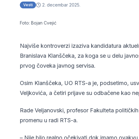
2. decembar 2025.
Vesti
Foto: Bojan Cvejić
Najviše kontroverzi izaziva kandidatura akt
Branislava Klanščeka, za koga se u delu javno
prvog čoveka javnog servisa.
Osim Klanščeka, UO RTS-a je, podsetimo, usvoj
Veljkovića, a četiri prijave su odbačene kao n
Rade Veljanovski, profesor Fakulteta političkih
promenu u radi RTS-a.
– Nije bilo realno očekivati dok imamo ovak