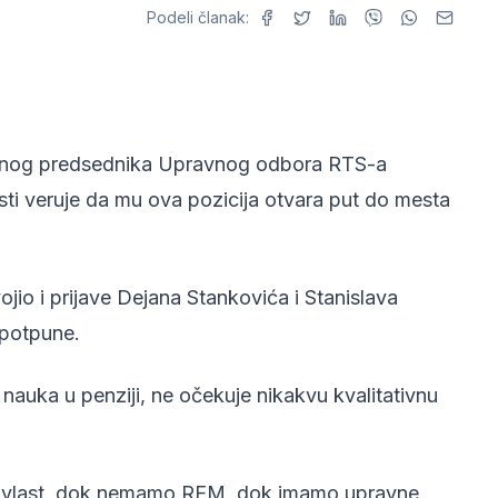
Podeli članak:
uelnog predsednika Upravnog odbora RTS-a
sti veruje da mu ova pozicija otvara put do mesta
io i prijave Dejana Stankovića i Stanislava
epotpune.
 nauka u penziji, ne očekuje nikakvu kvalitativnu
vu vlast, dok nemamo REM, dok imamo upravne