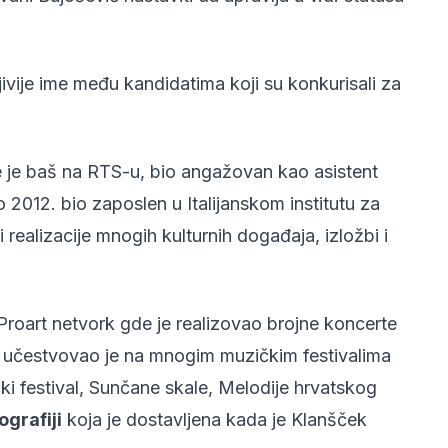
ivije ime među kandidatima koji su konkurisali za
de je baš na RTS-u, bio angažovan kao asistent
012. bio zaposlen u Italijanskom institutu za
 realizacije mnogih kulturnih događaja, izložbi i
Proart netvork gde je realizovao brojne koncerte
 učestvovao je na mnogim muzičkim festivalima
čki festival, Sunčane skale, Melodije hrvatskog
ografiji
koja je dostavljena kada je Klanšček