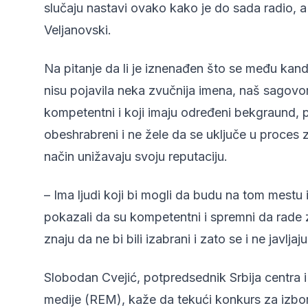
slučaju nastavi ovako kako je do sada radio, a 
Veljanovski.
Na pitanje da li je iznenađen što se među kan
nisu pojavila neka zvučnija imena, naš sagovor
kompetentni i koji imaju određeni bekgraund, p
obeshrabreni i ne žele da se uključe u proces 
način unižavaju svoju reputaciju.
– Ima ljudi koji bi mogli da budu na tom mestu 
pokazali da su kompetentni i spremni da rade za
znaju da ne bi bili izabrani i zato se i ne javlj
Slobodan Cvejić, potpredsednik Srbija centra i
medije (REM), kaže da tekući konkurs za izbor