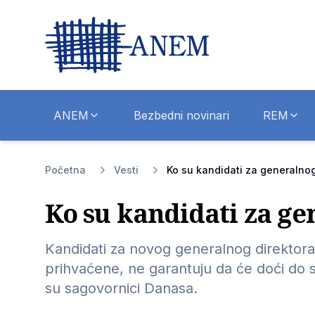
ANEM
Bezbedni novinari
REM
Početna
Vesti
Ko su kandidati za generalno
Ko su kandidati za ge
Kandidati za novog generalnog direktora R
prihvaćene, ne garantuju da će doći do 
su sagovornici Danasa.