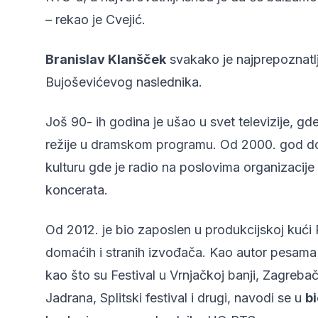
– rekao je Cvejić.
Branislav Klanšček
svakako je najprepoznatlj
Bujoševićevog naslednika.
Još 90- ih godina je ušao u svet televizije, g
režije u dramskom programu. Od 2000. god do 2
kulturu gde je radio na poslovima organizacije i
koncerata.
Od 2012. je bio zaposlen u produkcijskoj kući 
domaćih i stranih izvođača. Kao autor pesama
kao što su Festival u Vrnjačkoj banji, Zagreba
Jadrana, Splitski festival i drugi, navodi se u
bi