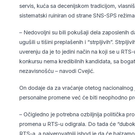
servis, kuća sa decenijskom tradicijom, vlasni
sistematski ruiniran od strane SNS-SPS režima
– Nedovoljni su bili pokušaji dela zaposlenih da
ugušili u tišini preplašenih i “strpljivih”. Strpl
uverenju da je to jedini način na koji se u R
konkursu nema kredibilnih kandidata, sa boga
nezavisnošću – navodi Cvejić.
On dodaje da za vraćanje otetog nacionalnog 
personalne promene već će biti neophodno prome
– Očigledno je potrebna ozbiljnija politička pr
promena u RTS-u odigrala. Do tada će “dubok
RTS-a, a najverovatniji ishod je da će balzamov