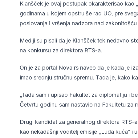
Klanšček je ovaj postupak okarakterisao kao „
godinama u kojem opstruiše rad UO, pre svega 
poslovanja i vršenja nadzora nad zakonitošću 
Mediji su pisali da je Klanšček tek nedavno
st
na konkursu za direktora RTS-a.
On je za portal Nova.rs naveo da je kada je 
imao srednju stručnu spremu. Tada je, kako ka
„Tada sam i upisao Fakultet za diplomatiju i b
Četvrtu godinu sam nastavio na Fakultetu za med
Drugi kandidat za generalnog direktora RTS-a D
kao nekadašnji voditelj emisije „Luda kuća“ i uče