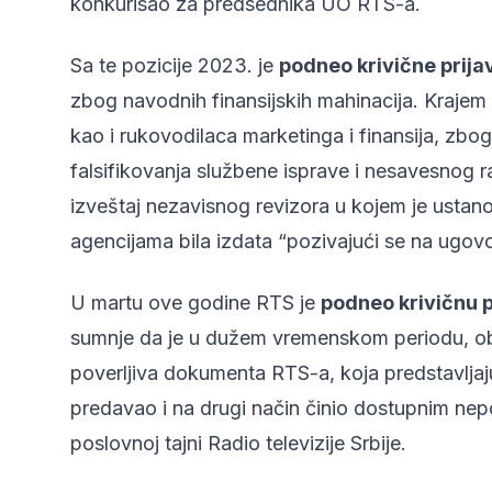
konkurisao za predsednika UO RTS-a.
Sa te pozicije 2023. je
podneo krivične prija
zbog navodnih finansijskih mahinacija. Krajem 
kao i rukovodilaca marketinga i finansija, zbo
falsifikovanja službene isprave i nesavesnog r
izveštaj nezavisnog revizora u kojem je ustan
agencijama bila izdata “pozivajući se na ugovo
U martu ove godine RTS je
podneo krivičnu p
sumnje da je u dužem vremenskom periodu, oba
poverljiva dokumenta RTS-a, koja predstavljaj
predavao i na drugi način činio dostupnim ne
poslovnoj tajni Radio televizije Srbije.