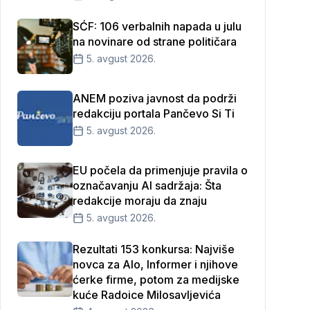
SĆF: 106 verbalnih napada u julu
na novinare od strane političara
5. avgust 2026.
ANEM poziva javnost da podrži
redakciju portala Pančevo Si Ti
5. avgust 2026.
EU počela da primenjuje pravila o
označavanju AI sadržaja: Šta
redakcije moraju da znaju
5. avgust 2026.
Rezultati 153 konkursa: Najviše
novca za Alo, Informer i njihove
ćerke firme, potom za medijske
kuće Radoice Milosavljevića