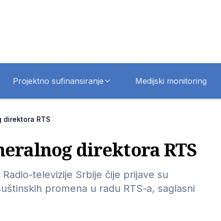
Projektno sufinansiranje
Medijski monitoring
g direktora RTS
neralnog direktora RTS
adio-televizije Srbije čije prijave su
suštinskih promena u radu RTS-a, saglasni