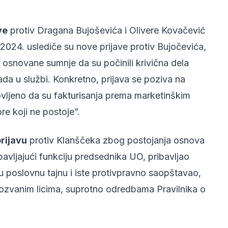
ve
protiv Dragana Bujoševića i Olivere Kovačević
2024. uslediče su nove prijave protiv Bujočevića,
g osnovane sumnje da su počinili krivična dela
ada u službi. Konkretno, prijava se poziva na
ovljeno da su fakturisanja prema marketinškim
re koji ne postoje”.
rijavu
protiv Klanščeka zbog postojanja osnova
vljajući funkciju predsednika UO, pribavljao
u poslovnu tajnu i iste protivpravno saopštavao,
pozvanim licima, suprotno odredbama Pravilnika o