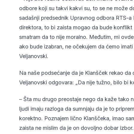
odbore koji su takvi kakvi su, to se ne može 
sadašnji predsednik Upravnog odbora RTS-a B
direktora, to bi zaista mogao da bude konflikt 
smatram da to nije moralno. Međutim, mi ovde
ako bude izabran, ne očekujem da ćemo imati b
Veljanovski.
Na naše podsećanje da je Klanšček rekao da će
Veljanovski odgovara: „Da nije tužno, bilo bi 
– Šta mu drugo preostaje nego da kaže tako neš
ljudi imaju razloga da sumnjaju da je to priprem
korektno. Poznajem lično Klanščeka, imao sam 
zaista ne mislim da je on dovoljno dobar izb