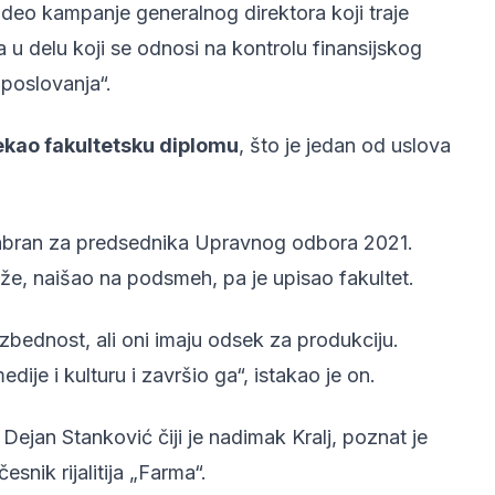
deo kampanje generalnog direktora koji traje
u delu koji se odnosi na kontrolu finansijskog
poslovanja“.
ekao fakultetsku diplomu
, što je jedan od uslova
izabran za predsednika Upravnog odbora 2021.
že, naišao na podsmeh, pa je upisao fakultet.
ezbednost, ali oni imaju odsek za produkciju.
ije i kulturu i završio ga“, istakao je on.
ejan Stanković čiji je nadimak Kralj, poznat je
snik rijalitija „Farma“.