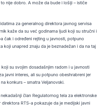
to nije dobro. A može da bude i lošiji – ističe
didatima za generalnog direktora javnog servisa
nik kaže da su već godinama ljudi koji su stručni i
a čak i određeni rejting u javnosti, potpuno
za koji unapred znaju da je beznadežan i da na taj
i koji su svojim dosadašnjim radom i u javnosti
 javni interes, ali su potpuno obeshrabreni jer
aju na konkurs – smatra Veljanovski.
 nekadašnji član Regulatornog tela za elektronske
 direktora RTS-a pokazuje da je medijski javni