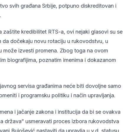
štvo svih građana Srbije, potpuno diskreditovan i
.
 zaštite kredibilitet RTS-a, ovi nejaki glasovi su se
jivih da dočekaju novu rotaciju u rukovodstvu, u
TS-u može izvesti promena. Zbog toga na ovom
tim biografijima, poznatim imenima i dokazanom
javnog servisa građanima neće biti dovoljne samo
niti i programsku politiku i način upravljanja.
omena i jačanje zakona i institucija da bi se ovakva
a država” usmeravati proces izbora rukovodstva
ani Bujošević nastaviti da upravlja u v.d. statusu